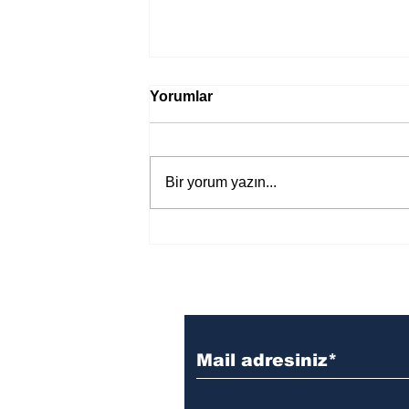
Yorumlar
Bir yorum yazın...
Bir davadan devasa bir devlet
eleştirisine