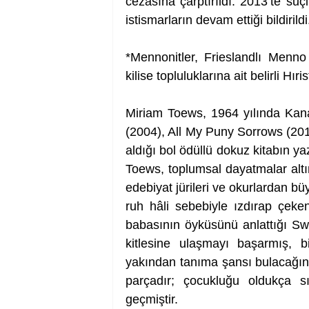
cezasına çarptırıldı. 2013’te suçl
istismarların devam ettiği bildirildi
*Mennonitler, Frieslandlı Menno
kilise topluluklarına ait belirli Hıri
Miriam Toews, 1964 yılında Kan
(2004), All My Puny Sorrows (201
aldığı bol ödüllü dokuz kitabın yaz
Toews, toplumsal dayatmalar altınd
edebiyat jürileri ve okurlardan bü
ruh hâli sebebiyle ızdırap çeke
babasının öyküsünü anlattığı Swi
kitlesine ulaşmayı başarmış, b
yakından tanıma şansı bulacağını
parçadır; çocukluğu oldukça sı
geçmiştir.