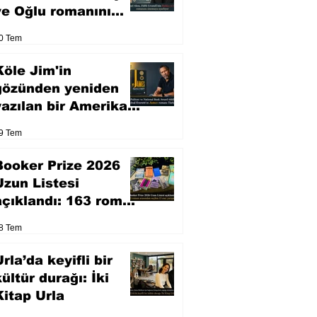
ve Oğlu romanını
sinemaya uyarlıyor
0 Tem
Köle Jim'in
gözünden yeniden
yazılan bir Amerikan
klasiği
9 Tem
Booker Prize 2026
Uzun Listesi
açıklandı: 163 roman
arasından seçilen 13
8 Tem
eser yarışacak
rla’da keyifli bir
kültür durağı: İki
Kitap Urla