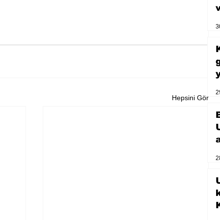
3
2
Hepsini Gör
2
U