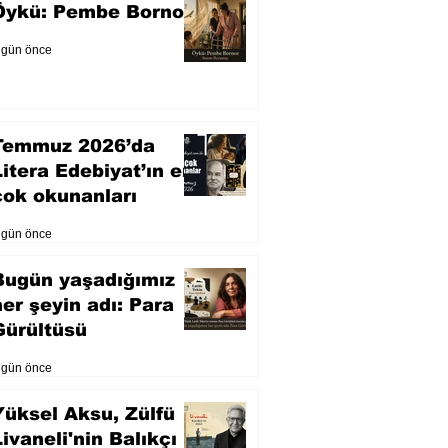
Öykü: Pembe Bornoz
 gün önce
Temmuz 2026’da
Litera Edebiyat’ın en
çok okunanları
 gün önce
Bugün yaşadığımız
her şeyin adı: Para
Gürültüsü
 gün önce
Yüksel Aksu, Zülfü
Livaneli'nin Balıkçı