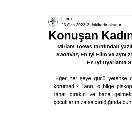
Litera
26 Oca 2023
2 dakikada okunur
Konuşan Kadınl
Miriam Toews tarafından yazı
Kadınlar
, En İyi Film ve aynı
En İyi Uyarlama S
"Eğer her şeye gücü yetense o 
korumadı? Tanrı, o bilge piskop
rahat bırakın ve bana gelmek
çocuklarımıza saldırıldığında bu