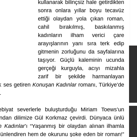
kullanarak bilinçsiz hale getirdikten 
sonra onlara yıllar boyu tecavüz 
ettiği olaydan yola çıkan roman, 
cahil bırakılmış, baskılanmış 
kadınların ilham verici çare 
arayışlarının yanı sıra terk edip 
gitmenin zorluğunu da sayfalarına 
taşıyor. Güçlü kaleminin ucunda 
gerçeği kurguyla, acıyı mizahla 
zarif bir şekilde harmanlayan 
 ses getiren 
Konuşan Kadınlar
 romanı, Türkiye’de 
.
Kafka Kitap’ın Türkiye’deki edebiyat severlerle buluşturduğu Miriam Toews’un 
slından dilimize Gül Korkmaz çevirdi. Dünyaca ünlü 
 Kadınlar
’ı “Yaşanmış bir olaydan alınan ilhamla 
ünlendiren hem de okurunu şoke eden bir roman!” 