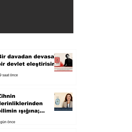
Bir davadan devasa
bir devlet eleştirisine
9 saat önce
Zihnin
derinliklerinden
ilimin ışığına;
İnsanlık Karnesi
 gün önce