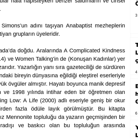
ular hâlâ hapisteyken benzer saldırıların ve cinsel 
.
3
 Simons’un adını taşıyan Anabaptist mezheplerin 
stiyan grupların üyeleridir.
ada’da doğdu. Aralarında A Complicated Kindness 
4) ve Women Talking’in de (Konuşan Kadınlar) yer 
arıdır. Yazarlığın yanı sıra gazeteciliği de sürdüren 
4
aki bireyin dünyasına eğildiği eleştirel eserleriyle 
yük övgüler almıştır. Hayatı boyunca manik depresif 
n ve 1998 yılında intihar eden bir öğretmen olan 
ng Low: A Life (2000) adlı eseriyle geniş bir okur 
irden fazla ödüle layık görülmüştür. Bu kitapta 
6
z Mennonite topluluğu da yazarın geçmişinden bir 
radışı ve baskıcı olan bu topluluğun arasında 