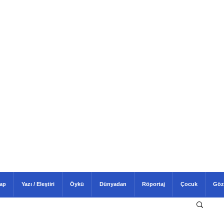
tap
Yazı / Eleştiri
Öykü
Dünyadan
Röportaj
Çocuk
Göz