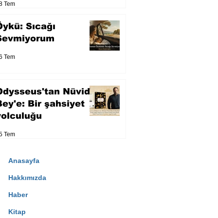
8 Tem
Öykü: Sıcağı
Sevmiyorum
6 Tem
Odysseus'tan Nüvid
Bey'e: Bir şahsiyet
yolculuğu
5 Tem
Anasayfa
Hakkımızda
Haber
Kitap