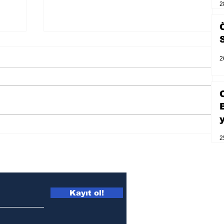
2
2
2
Zihnin derinliklerinden bilimin
ışığına; İnsanlık Karnesi
Kayıt ol!