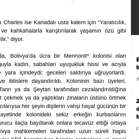
harles ise Kanadalı usta kalem için “Yaratıcılık, 
ve kahkahalarla karıştırılarak yaşamın özü gibi 
lir,” diyor.
, Bolivya’da ücra bir Mennonit* kolonisi olan 
yla kadın, sabahları uyuşukluk hissi ve acıyla 
yara içindeydi; geceleri saldırıya uğruyorlardı. 
1
ve iblislere dayandırıldı. Koloninin bazı üyeleri, 
anrı ya da Şeytan tarafından cezalandırıldığına 
at çekmek ya da yaptıkları zinaların üstünü örtmek 
ılarıysa her şeyin dişilerin vahşi hayal gücünün bir 
etinde kolonideki sekiz erkeğin kurbanlarını 
b
rucu ilaçla bayıltarak onlara tecavüz ettiği ortaya 
2
ivya mahkemeleri tarafından uzun süreli hapis 