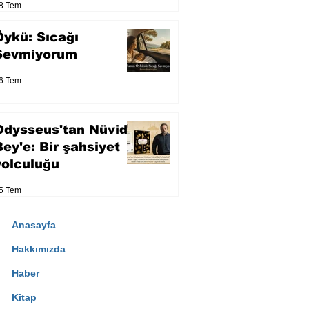
8 Tem
Öykü: Sıcağı
Sevmiyorum
6 Tem
Odysseus'tan Nüvid
Bey'e: Bir şahsiyet
yolculuğu
5 Tem
Anasayfa
Hakkımızda
Haber
Kitap