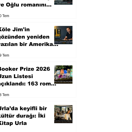
ve Oğlu romanını
sinemaya uyarlıyor
0 Tem
Köle Jim'in
gözünden yeniden
yazılan bir Amerikan
klasiği
9 Tem
Booker Prize 2026
Uzun Listesi
açıklandı: 163 roman
arasından seçilen 13
8 Tem
eser yarışacak
rla’da keyifli bir
kültür durağı: İki
Kitap Urla