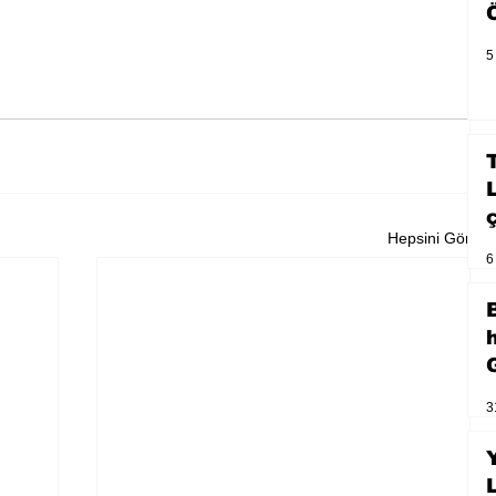
5
Hepsini Gör
6
3