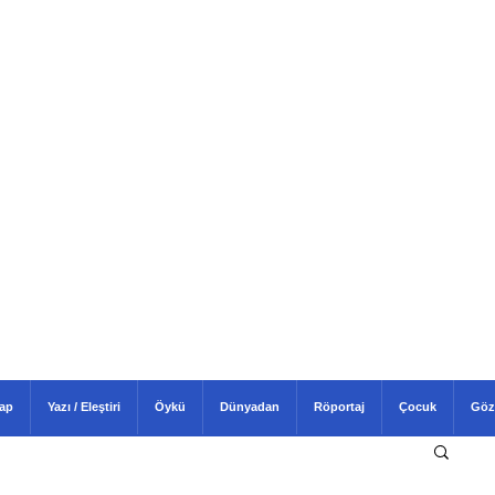
tap
Yazı / Eleştiri
Öykü
Dünyadan
Röportaj
Çocuk
Göz