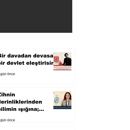
Bir davadan devasa
bir devlet eleştirisine
 gün önce
Zihnin
derinliklerinden
ilimin ışığına;
İnsanlık Karnesi
 gün önce