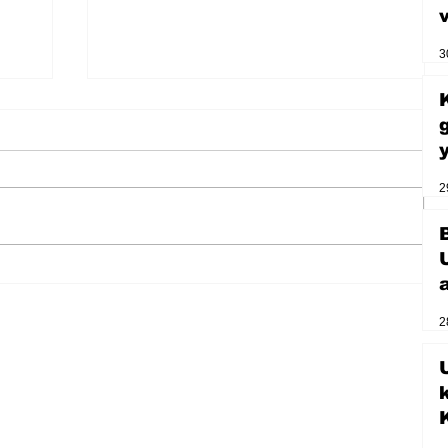
3
2
Zihnin derinliklerinden bilimin
ışığına; İnsanlık Karnesi
2
U