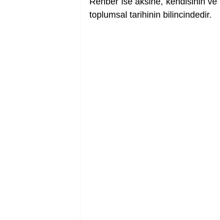
Rehber ise aksine, kendisinin ve ö
toplumsal tarihinin bilincindedir.