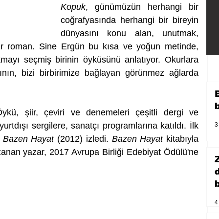
Kopuk
, günümüzün herhangi bir 
coğrafyasında herhangi bir bireyin 
dünyasını konu alan, unutmak, 
r roman. Sine Ergün bu kısa ve yoğun metinde, 
mayı seçmiş birinin öyküsünü anlatıyor. Okurlara 
ın, bizi birbirimize bağlayan görünmez ağlarda 
ü, şiir, çeviri ve denemeleri çeşitli dergi ve 
urtdışı sergilere, sanatçı programlarına katıldı. İlk 
3
 Bazen Hayat
 (2012) izledi. 
Bazen Hayat 
kitabıyla 
anan yazar, 2017 Avrupa Birliği Edebiyat Ödülü'ne 
b
4