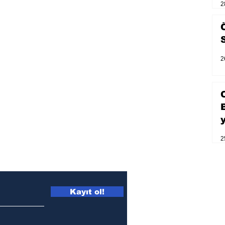
2
2
2
Kayıt ol!