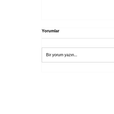
Yorumlar
Bir yorum yazın...
Bir davadan devasa bir devlet
eleştirisine