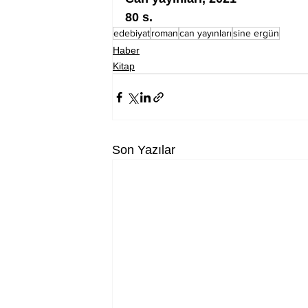
80 s.
edebiyat
roman
can yayınları
sine ergün
Haber
Kitap
Son Yazılar