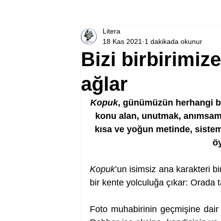
Litera
18 Kas 2021
1 dakikada okunur
Bizi birbirimi
ağlar
Kopuk
, günümüzün herhangi bi
konu alan, unutmak, anımsama
kısa ve yoğun metinde, sistem
ö
Kopuk
’un isimsiz ana karakteri b
bir kente yolculuğa çıkar: Orada ta
Foto muhabirinin geçmişine dair v