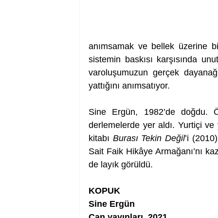
anımsamak ve bellek üzerine bi
sistemin baskısı karşısında unut
varoluşumuzun gerçek dayanağın
yattığını anımsatıyor.
Sine Ergün, 1982’de doğdu. Öyk
derlemelerde yer aldı. Yurtiçi ve y
kitabı 
Burası Tekin Değil
’i (2010)
Sait Faik Hikâye Armağanı’nı kaz
de layık görüldü.
KOPUK
Sine Ergün
Can yayınları, 2021