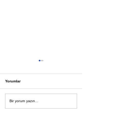
Yorumlar
Öykü: Pembe B
Zihnin derinliklerinden
Bir yorum yazın...
bilimin ışığına; İnsanlık
Karnesi