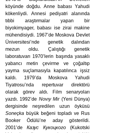
köyünde doğdu. Anne babası Yahudi 
kökenliydi. Annesi pediyatri alanında 
tıbbi araştırmalar yapan bir 
biyokimyager, babası ise zirai makine 
mühendisiydi. 1967’de Moskova Devlet 
Üniversitesi’nde genetik dalından 
mezun oldu. Çalıştığı genetik 
laboratuvarı 1970’lerin başında yasaklı 
yabancı metin çevirme ve çoğaltıp 
yayma suçlamasıyla kapatılınca işsiz 
kaldı. 1979’da Moskova Yahudi 
Tiyatrosu’nda repertuvar direktörü 
olarak görev aldı. Film senaryoları 
yazdı. 1992’de 
Novıy Mir
 (Yeni Dünya) 
dergisinde neşredilen uzun öyküsü 
Soneçka
 büyük beğeni topladı ve Rus 
Booker Ödülü’ne aday gösterildi. 
2001’de 
Казус Кукоцкого
 (Kukotski 