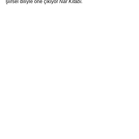
şiirsel diliyle öne çıkıyor 
Nar Kitabı.