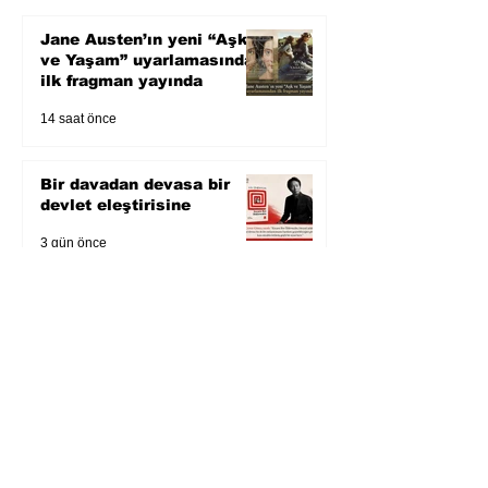
Jane Austen’ın yeni “Aşk
ve Yaşam” uyarlamasından
ilk fragman yayında
14 saat önce
Bir davadan devasa bir
devlet eleştirisine
3 gün önce
Zihnin derinliklerinden
bilimin ışığına; İnsanlık
Karnesi
5 gün önce
Öykü: Pembe Bornoz