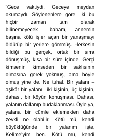
“Gece vaktiydi. Geceye meydan 
okumaydı. Söylenenlere göre –ki bu 
hiçbir zaman tam olarak 
bilinemeyecek– babam, annemin 
başına kötü işler açan bir yanaşmayı 
öldürüp bir yerlere gömmüş. Herkesin 
bildiği bu gerçek, ortak bir sırra 
dönüşmüş, kısa bir süre içinde. Gerçi 
kimsenin kimseden bir saklısının 
olmasına gerek yokmuş, ama böyle 
olmuş yine de. Ne tuhaf. Bir yalanı –
aşikâr bir yalanı– iki kişinin, üç kişinin, 
dahası, bir köyün konuşması. Dahası, 
yalanın dallanıp budaklanması. Öyle ya, 
yalana bir cümle eklemekten daha 
zevkli ne olabilir. Kötü mü, kendi 
büyüklüğünde bir yalanım işte, 
Kelime’yim ben. Kötü mü, kendi 