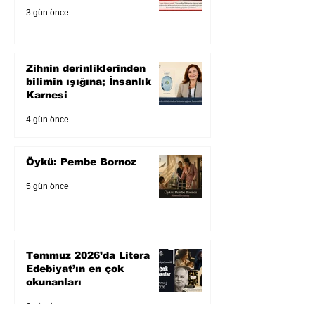
3 gün önce
Zihnin derinliklerinden
bilimin ışığına; İnsanlık
Karnesi
4 gün önce
Öykü: Pembe Bornoz
5 gün önce
Temmuz 2026’da Litera
Edebiyat’ın en çok
okunanları
6 gün önce