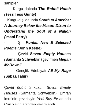
sahipleri:
·     Kurgu dalında 
T
he Rabbit Hutch 
(Tess 
Tess Gunty)
·  Kurgu-dışı dalında 
South to America: 
A Journey Below the Mason-Dixon to 
Understand the Soul of a Nation 
(
Imani Perry)
·      Şiir 
Punks: New & Selected 
Poems (
John Keene)
·      Çeviri 
Seven Empty Houses 
(
Samanta Schweblin) 
çevirmen
Megan 
McDowell
·      Gençlik Edebiyatı 
All My Rage 
(
Sabaa Tahir)
Çeviri ödülünü kazan 
Seven Empty 
Houses (
Samanta Schweblin), Emrah 
İmre'nin çevirisiyle 
Yedi Boş Ev 
adında 
Can Yayınları'ndan yayımlandı.