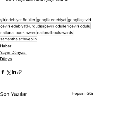
şiir
edebiyat ödülleri
gençlik edebiyatı
gençlik
çeviri
çeviri edebiyat
kurgudışı
çeviri ödülleri
çeviri ödülü
national book award
nationalbookawards
samantha schweblin
Haber
Yayın Dünyası
Dünya
Hepsini Gör
Son Yazılar