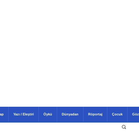
tap
Yazı / Eleştiri
Öykü
Dünyadan
Röportaj
Çocuk
Göz