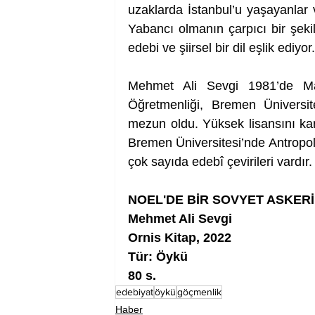
uzaklarda İstanbul’u yaşayanlar 
Yabancı olmanın çarpıcı bir şekil
edebi ve şiirsel bir dil eşlik ediyor.
Mehmet Ali Sevgi 1981’de Man
Öğretmenliği, Bremen Üniversite
mezun oldu. Yüksek lisansını karş
Bremen Üniversitesi’nde Antropol
çok sayıda edebî çevirileri vardır.
NOEL'DE BİR SOVYET ASKERİ
Mehmet Ali Sevgi
Ornis Kitap, 2022
Tür: Öykü
80 s.
edebiyat
öykü
göçmenlik
Haber