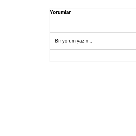
Yorumlar
Bir yorum yazın...
Jane Austen’ın yeni “Aşk ve
Yaşam” uyarlamasından ilk
fragman yayında