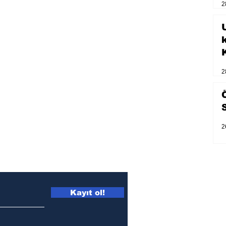
2
U
2
2
Kayıt ol!