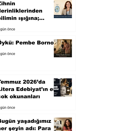
Zihnin
derinliklerinden
ilimin ışığına;
İnsanlık Karnesi
 gün önce
Öykü: Pembe Bornoz
 gün önce
Temmuz 2026’da
Litera Edebiyat’ın en
çok okunanları
 gün önce
Bugün yaşadığımız
her şeyin adı: Para