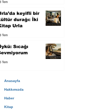
8 Tem
eser yarışacak
rla’da keyifli bir
kültür durağı: İki
Kitap Urla
8 Tem
Öykü: Sıcağı
Sevmiyorum
6 Tem
Anasayfa
Hakkımızda
Haber
Kitap