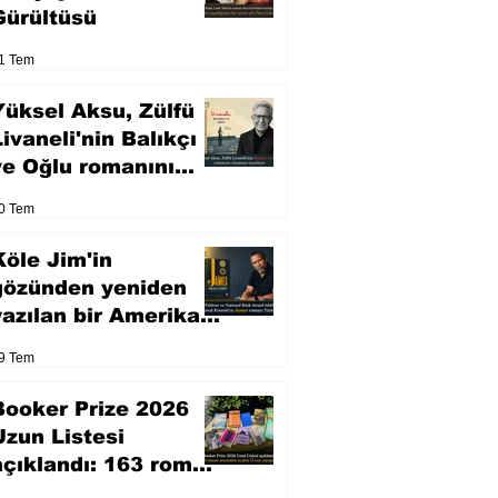
Gürültüsü
1 Tem
Yüksel Aksu, Zülfü
Livaneli'nin Balıkçı
ve Oğlu romanını
sinemaya uyarlıyor
0 Tem
Köle Jim'in
gözünden yeniden
yazılan bir Amerikan
klasiği
9 Tem
Booker Prize 2026
Uzun Listesi
açıklandı: 163 roman
arasından seçilen 13