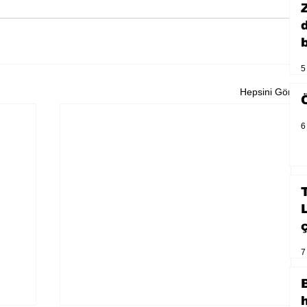
b
5
Hepsini Gör
6
7