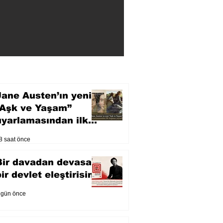
Jane Austen’ın yeni
“Aşk ve Yaşam”
uyarlamasından ilk
fragman yayında
8 saat önce
Bir davadan devasa
bir devlet eleştirisine
 gün önce