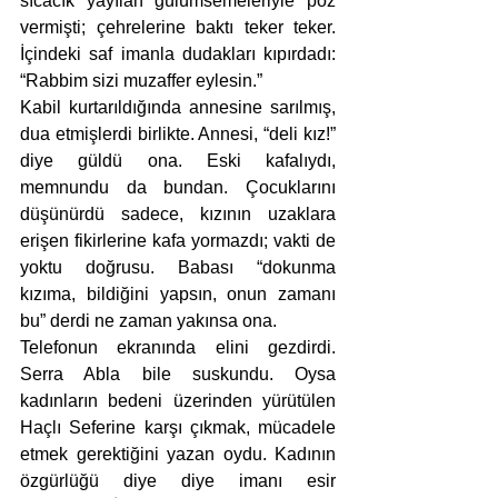
sıcacık yayılan gülümsemeleriyle poz 
vermişti; çehrelerine baktı teker teker. 
İçindeki saf imanla dudakları kıpırdadı: 
“Rabbim sizi muzaffer eylesin.” 
Kabil kurtarıldığında annesine sarılmış, 
dua etmişlerdi birlikte. Annesi, “deli kız!” 
diye güldü ona. Eski kafalıydı, 
memnundu da bundan. Çocuklarını 
düşünürdü sadece, kızının uzaklara 
erişen fikirlerine kafa yormazdı; vakti de 
yoktu doğrusu. Babası “dokunma 
kızıma, bildiğini yapsın, onun zamanı 
bu” derdi ne zaman yakınsa ona.
Telefonun ekranında elini gezdirdi. 
Serra Abla bile suskundu. Oysa 
kadınların bedeni üzerinden yürütülen 
Haçlı Seferine karşı çıkmak, mücadele 
etmek gerektiğini yazan oydu. Kadının 
özgürlüğü diye diye imanı esir 