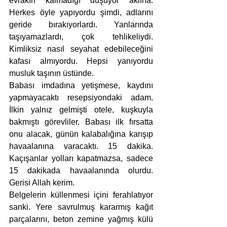
evrakın kalmadığı düşüyor aklına. 
Herkes öyle yapıyordu şimdi, adlarını 
geride bırakıyorlardı. Yanlarında 
taşıyamazlardı, çok tehlikeliydi. 
Kimliksiz nasıl seyahat edebileceğini 
kafası almıyordu. Hepsi yanıyordu 
musluk taşının üstünde. 
Babası imdadına yetişmese, kaydını 
yapmayacaktı resepsiyondaki adam. 
İlkin yalnız gelmişti otele, kuşkuyla 
bakmıştı görevliler. Babası ilk fırsatta 
onu alacak, günün kalabalığına karışıp 
havaalanına varacaktı. 15 dakika. 
Kaçışanlar yolları kapatmazsa, sadece 
15 dakikada havaalanında olurdu. 
Gerisi Allah kerim. 
Belgelerin küllenmesi içini ferahlatıyor 
sanki. Yere savrulmuş kararmış kağıt 
parçalarını, beton zemine yağmış külü 