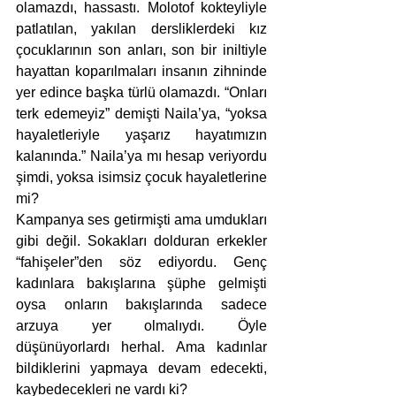
olamazdı, hassastı. Molotof kokteyliyle 
patlatılan, yakılan dersliklerdeki kız 
çocuklarının son anları, son bir iniltiyle 
hayattan koparılmaları insanın zihninde 
yer edince başka türlü olamazdı. “Onları 
terk edemeyiz” demişti Naila’ya, “yoksa 
hayaletleriyle yaşarız hayatımızın 
kalanında.” Naila’ya mı hesap veriyordu 
şimdi, yoksa isimsiz çocuk hayaletlerine 
mi?
Kampanya ses getirmişti ama umdukları 
gibi değil. Sokakları dolduran erkekler 
“fahişeler”den söz ediyordu. Genç 
kadınlara bakışlarına şüphe gelmişti 
oysa onların bakışlarında sadece 
arzuya yer olmalıydı. Öyle 
düşünüyorlardı herhal. Ama kadınlar 
bildiklerini yapmaya devam edecekti, 
kaybedecekleri ne vardı ki?