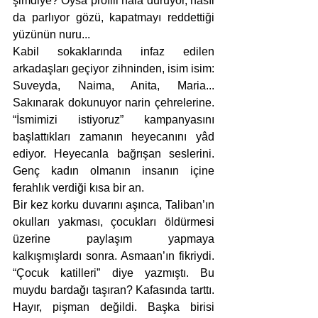
şimdiye? Oysa profili hâlâ duruyor, nasıl 
da parlıyor gözü, kapatmayı reddettiği 
yüzünün nuru... 
Kabil sokaklarında infaz edilen 
arkadaşları geçiyor zihninden, isim isim: 
Suveyda, Naima, Anita, Maria... 
Sakınarak dokunuyor narin çehrelerine. 
“İsmimizi istiyoruz” kampanyasını 
başlattıkları zamanın heyecanını yâd 
ediyor. Heyecanla bağrışan seslerini. 
Genç kadın olmanın insanın içine 
ferahlık verdiği kısa bir an. 
Bir kez korku duvarını aşınca, Taliban’ın 
okulları yakması, çocukları öldürmesi 
üzerine paylaşım yapmaya 
kalkışmışlardı sonra. Asmaan’ın fikriydi. 
“Çocuk katilleri” diye yazmıştı. Bu 
muydu bardağı taşıran? Kafasında tarttı. 
Hayır, pişman değildi. Başka birisi 