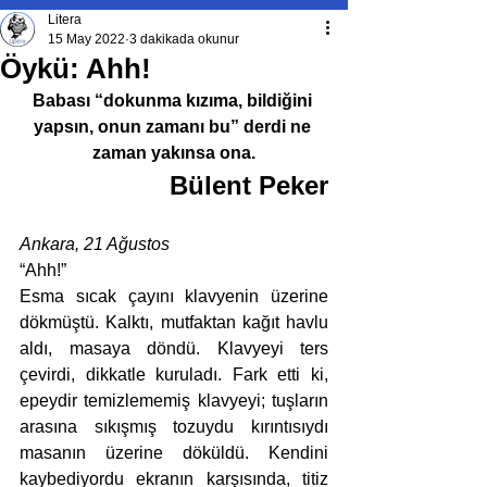
Litera
15 May 2022
3 dakikada okunur
Öykü: Ahh!
Babası “dokunma kızıma, bildiğini 
yapsın, onun zamanı bu” derdi ne 
zaman yakınsa ona.
Bülent Peker
Ankara, 21 Ağustos 
“Ahh!” 
Esma sıcak çayını klavyenin üzerine 
dökmüştü. Kalktı, mutfaktan kağıt havlu 
aldı, masaya döndü. Klavyeyi ters 
çevirdi, dikkatle kuruladı. Fark etti ki, 
epeydir temizlememiş klavyeyi; tuşların 
arasına sıkışmış tozuydu kırıntısıydı 
masanın üzerine döküldü. Kendini 
kaybediyordu ekranın karşısında, titiz 