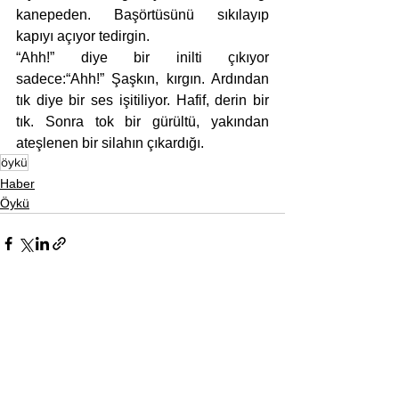
kanepeden. Başörtüsünü sıkılayıp 
kapıyı açıyor tedirgin. 
“Ahh!” diye bir inilti çıkıyor 
sadece:“Ahh!” Şaşkın, kırgın. Ardından 
tık diye bir ses işitiliyor. Hafif, derin bir 
tık. Sonra tok bir gürültü, yakından 
ateşlenen bir silahın çıkardığı.
öykü
Haber
Öykü
Hepsini Gör
Son Yazılar