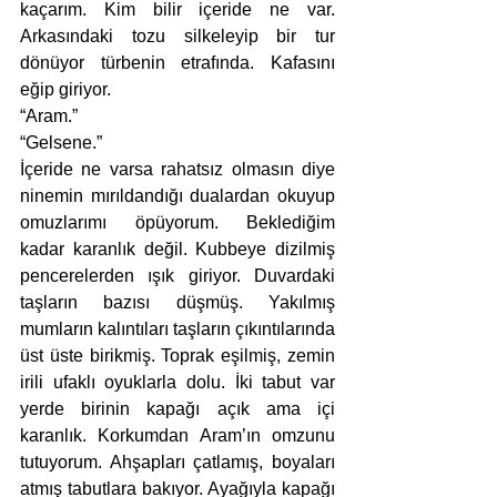
kaçarım. Kim bilir içeride ne var. 
Arkasındaki tozu silkeleyip bir tur 
dönüyor türbenin etrafında. Kafasını 
eğip giriyor. 
“Aram.”
“Gelsene.”
İçeride ne varsa rahatsız olmasın diye 
ninemin mırıldandığı dualardan okuyup 
omuzlarımı öpüyorum. Beklediğim 
kadar karanlık değil. Kubbeye dizilmiş 
pencerelerden ışık giriyor. Duvardaki 
taşların bazısı düşmüş. Yakılmış 
mumların kalıntıları taşların çıkıntılarında 
üst üste birikmiş. Toprak eşilmiş, zemin 
irili ufaklı oyuklarla dolu. İki tabut var 
yerde birinin kapağı açık ama içi 
karanlık. Korkumdan Aram’ın omzunu 
tutuyorum. Ahşapları çatlamış, boyaları 
atmış tabutlara bakıyor. Ayağıyla kapağı 