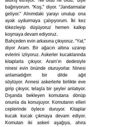
aldırış etmiyor. “Ne oldu ne oldu,” diye 
bağırıyorum. “Koş,” diyor. “Jandarmalar 
geliyor.” Alnımdaki yarayı unutup ona 
ayak uydurmaya çalışıyorum. İki kez 
tökezleyip düşüyoruz hemen kalkıp 
koşmaya devam ediyoruz.
Bahçeden evin arkasına çıkıyoruz. “Yat,” 
diyor Aram. Bir ağacın altına uzanıp 
evlerini izliyoruz. Askerler kucaklarında 
kitaplarla çıkıyor. Aram’ın dedesiyle 
ninesi evin önünde oturuyorlar. Ninesi 
anlamadığım bir dilde ağıt 
söylüyor. Annesi askerlerle birlikte eve 
girip çıkıyor, telaşla bir şeyler anlatıyor. 
Dışarıda bekleyen komutana dönüp 
onunla da konuşuyor. Komutanın elleri 
ceplerinde öylece duruyor. Kitaplar 
kucak kucak çıkmaya devam ediyor. 
Komutan iki askeri aşağıya, ahıra 