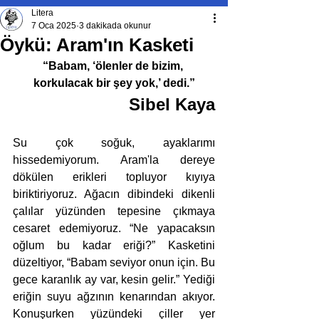
Litera
7 Oca 2025
3 dakikada okunur
Öykü: Aram'ın Kasketi
“Babam, ‘ölenler de bizim, 
korkulacak bir şey yok,’ dedi.”
Sibel Kaya
Su çok soğuk, ayaklarımı 
hissedemiyorum. Aram'la dereye 
dökülen erikleri topluyor kıyıya 
biriktiriyoruz. Ağacın dibindeki dikenli 
çalılar yüzünden tepesine çıkmaya 
cesaret edemiyoruz. “Ne yapacaksın 
oğlum bu kadar eriği?” Kasketini 
düzeltiyor, “Babam seviyor onun için. Bu 
gece karanlık ay var, kesin gelir.” Yediği 
eriğin suyu ağzının kenarından akıyor. 
Konuşurken yüzündeki çiller yer 