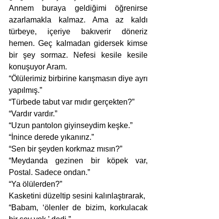
Annem buraya geldiğimi öğrenirse 
azarlamakla kalmaz. Ama az kaldı 
türbeye, içeriye bakıverir döneriz 
hemen. Geç kalmadan gidersek kimse 
bir şey sormaz. Nefesi kesile kesile 
konuşuyor Aram.
“Ölülerimiz birbirine karışmasın diye ayrı 
yapılmış.”
“Türbede tabut var mıdır gerçekten?”
“Vardır vardır.”
“Uzun pantolon giyinseydim keşke.”
“İnince derede yıkanırız.”
“Sen bir şeyden korkmaz mısın?”
“Meydanda gezinen bir köpek var, 
Postal. Sadece ondan.”
“Ya ölülerden?”
Kasketini düzeltip sesini kalınlaştırarak,
“Babam, ‘ölenler de bizim, korkulacak 