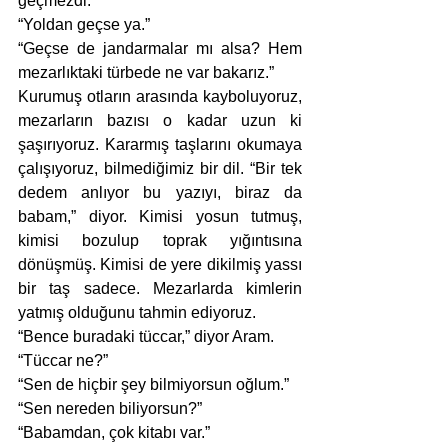
geçmezdi.”
“Yoldan geçse ya.”
“Geçse de jandarmalar mı alsa? Hem 
mezarlıktaki türbede ne var bakarız.” 
Kurumuş otların arasında kayboluyoruz, 
mezarların bazısı o kadar uzun ki 
şaşırıyoruz. Kararmış taşlarını okumaya 
çalışıyoruz, bilmediğimiz bir dil. “Bir tek 
dedem anlıyor bu yazıyı, biraz da 
babam,” diyor. Kimisi yosun tutmuş, 
kimisi bozulup toprak yığıntısına 
dönüşmüş. Kimisi de yere dikilmiş yassı 
bir taş sadece. Mezarlarda kimlerin 
yatmış olduğunu tahmin ediyoruz. 
“Bence buradaki tüccar,” diyor Aram.
“Tüccar ne?”
“Sen de hiçbir şey bilmiyorsun oğlum.”
“Sen nereden biliyorsun?”
“Babamdan, çok kitabı var.”