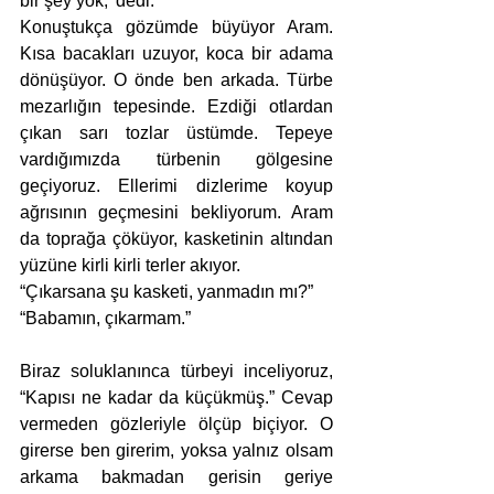
bir şey yok,’ dedi.”
Konuştukça gözümde büyüyor Aram. 
Kısa bacakları uzuyor, koca bir adama 
dönüşüyor. O önde ben arkada. Türbe 
mezarlığın tepesinde. Ezdiği otlardan 
çıkan sarı tozlar üstümde. Tepeye 
vardığımızda türbenin gölgesine 
geçiyoruz. Ellerimi dizlerime koyup 
ağrısının geçmesini bekliyorum. Aram 
da toprağa çöküyor, kasketinin altından 
yüzüne kirli kirli terler akıyor. 
“Çıkarsana şu kasketi, yanmadın mı?”  
“Babamın, çıkarmam.” 
Biraz soluklanınca türbeyi inceliyoruz, 
“Kapısı ne kadar da küçükmüş.” Cevap 
vermeden gözleriyle ölçüp biçiyor. O 
girerse ben girerim, yoksa yalnız olsam 
arkama bakmadan gerisin geriye 