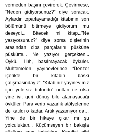
vermeden başını çevirerek. Çevirmese, 
“Neden gidiyorsunuz?” diye soracak. 
Aylardır toparlayamadığı kitabının son 
bölümünü bitirmeye gidiyorum mu 
deseydi... Bitecek mi kitap...”Ne 
yazıyorsunuz?” diye sorsa dişlerinin 
arasından cips parçalarını püskürte 
püskürte... Ne yazıyor gerçekten... 
Öykü.. Hıh, basılmayacak öyküler. 
Muhtemelen yayınevlerince “Benzer 
içerikte bir kitabın baskı 
çalışmasındayız”, “Kitabınız yayınevimiz 
için yetersiz bulundu” notları ile olsa 
yine iyi, geri dönüş bile alamayacağı 
öyküler. Para verip yazarlık atölyelerine 
de katıldı o kadar. Artık yazamıyor da… 
Yine de bir hikaye çıkar mı şu 
yolculuktan... Küçümseyen bir bakışla 