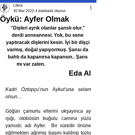
Litera
30 Mar 2022
4 dakikada okunur
Öykü: Ayfer Olmak
“Dişleri ayrık olanlar şanslı olur.” 
derdi anneannesi. Yok, bu sene 
yaptıracak dişlerini kesin. İyi bir dişçi 
varmış, doğal yapıyormuş. Şansı da 
bahtı da kapanırsa kapansın.. Şans 
mı var zaten. 
Eda Al
Kadri Öztopçu’nun Aykut’una selam 
olsun…
Göğün çamurlu ellerini okşayınca ay 
ışığı, otobüsün buğulu camına yüzü 
yansıdı; adı Ayfer.  Bir süredir önüne 
eğilmekten ağrımış başını kaldırıp tozlu 