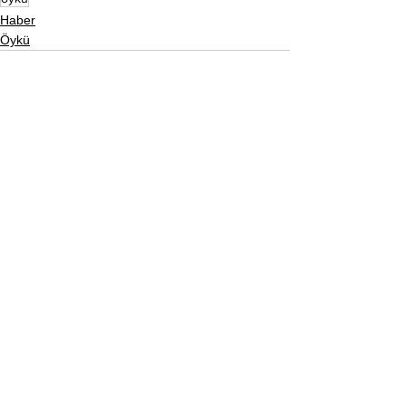
Haber
Öykü
Hepsini Gör
Son Yazılar