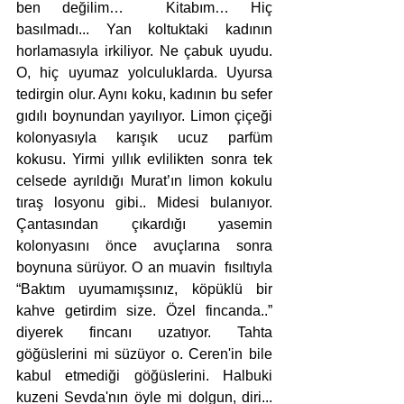
ben değilim…  Kitabım… Hiç 
basılmadı... Yan koltuktaki kadının 
horlamasıyla irkiliyor. Ne çabuk uyudu. 
O, hiç uyumaz yolculuklarda. Uyursa 
tedirgin olur. Aynı koku, kadının bu sefer 
gıdılı boynundan yayılıyor. Limon çiçeği 
kolonyasıyla karışık ucuz parfüm 
kokusu. Yirmi yıllık evlilikten sonra tek 
celsede ayrıldığı Murat’ın limon kokulu 
tıraş losyonu gibi.. Midesi bulanıyor. 
Çantasından çıkardığı yasemin 
kolonyasını önce avuçlarına sonra 
boynuna sürüyor. O an muavin  fısıltıyla 
“Baktım uyumamışsınız, köpüklü bir 
kahve getirdim size. Özel fincanda..” 
diyerek fincanı uzatıyor. Tahta 
göğüslerini mi süzüyor o. Ceren'in bile 
kabul etmediği göğüslerini. Halbuki 
kuzeni Sevda'nın öyle mi dolgun, diri... 