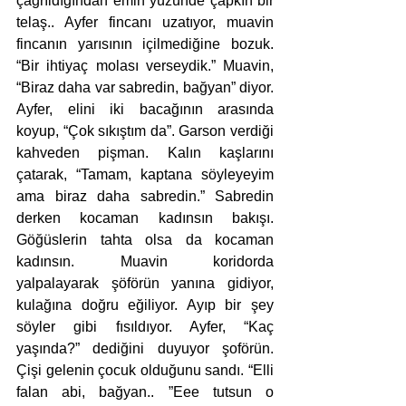
çağrıldığından emin yüzünde çapkın bir 
telaş.. Ayfer fincanı uzatıyor, muavin 
fincanın yarısının içilmediğine bozuk. 
“Bir ihtiyaç molası verseydik.” Muavin, 
“Biraz daha var sabredin, bağyan” diyor. 
Ayfer, elini iki bacağının arasında 
koyup, “Çok sıkıştım da”. Garson verdiği 
kahveden pişman. Kalın kaşlarını 
çatarak, “Tamam, kaptana söyleyeyim 
ama biraz daha sabredin.” Sabredin 
derken kocaman kadınsın bakışı. 
Göğüslerin tahta olsa da kocaman 
kadınsın. Muavin koridorda 
yalpalayarak şöförün yanına gidiyor, 
kulağına doğru eğiliyor. Ayıp bir şey 
söyler gibi fısıldıyor. Ayfer, “Kaç 
yaşında?” dediğini duyuyor şoförün. 
Çişi gelenin çocuk olduğunu sandı. “Elli 
falan abi, bağyan.. ”Eee tutsun o 