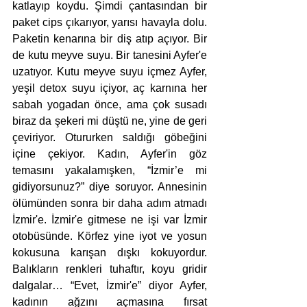
katlayıp koydu. Şimdi çantasından bir 
paket cips çıkarıyor, yarısı havayla dolu. 
Paketin kenarına bir diş atıp açıyor. Bir 
de kutu meyve suyu. Bir tanesini Ayfer'e 
uzatıyor. Kutu meyve suyu içmez Ayfer, 
yeşil detox suyu içiyor, aç karnına her 
sabah yogadan önce, ama çok susadı 
biraz da şekeri mi düştü ne, yine de geri 
çeviriyor. Otururken saldığı göbeğini 
içine çekiyor. Kadın, Ayfer'in göz 
temasını yakalamışken, “İzmir’e mi 
gidiyorsunuz?” diye soruyor. Annesinin 
ölümünden sonra bir daha adım atmadı 
İzmir'e. İzmir'e gitmese ne işi var İzmir 
otobüsünde. Körfez yine iyot ve yosun 
kokusuna karışan dışkı kokuyordur. 
Balıkların renkleri tuhaftır, koyu gridir 
dalgalar… “Evet, İzmir'e” diyor Ayfer, 
kadının ağzını açmasına fırsat 