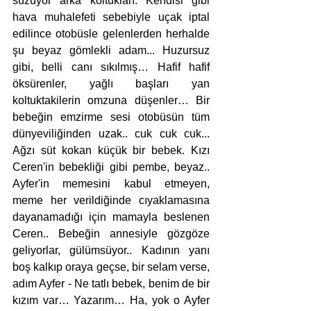
süzüyor arka koltukları. Kendisi gibi 
hava muhalefeti sebebiyle uçak iptal 
edilince otobüsle gelenlerden herhalde 
şu beyaz gömlekli adam... Huzursuz 
gibi, belli canı sıkılmış… Hafif hafif 
öksürenler, yağlı başları yan 
koltuktakilerin omzuna düşenler… Bir 
bebeğin emzirme sesi otobüsün tüm 
dünyeviliğinden uzak.. cuk cuk cuk... 
Ağzı süt kokan küçük bir bebek. Kızı 
Ceren'in bebekliği gibi pembe, beyaz.. 
Ayfer'in memesini kabul etmeyen, 
meme her verildiğinde cıyaklamasına 
dayanamadığı için mamayla beslenen 
Ceren.. Bebeğin annesiyle gözgöze 
geliyorlar, gülümsüyor.. Kadının yanı 
boş kalkıp oraya geçse, bir selam verse, 
adım Ayfer - Ne tatlı bebek, benim de bir 
kızım var… Yazarım… Ha, yok o Ayfer 