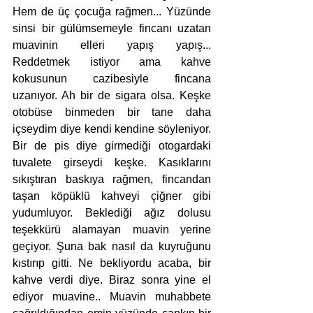
Hem de üç çocuğa rağmen... Yüzünde 
sinsi bir gülümsemeyle fincanı uzatan 
muavinin elleri yapış yapış... 
Reddetmek istiyor ama kahve 
kokusunun cazibesiyle fincana 
uzanıyor. Ah bir de sigara olsa. Keşke 
otobüse binmeden bir tane daha 
içseydim diye kendi kendine söyleniyor. 
Bir de pis diye girmediği otogardaki 
tuvalete girseydi keşke. Kasıklarını 
sıkıştıran baskıya rağmen, fincandan 
taşan köpüklü kahveyi çiğner gibi 
yudumluyor. Beklediği ağız dolusu 
teşekkürü alamayan muavin yerine 
geçiyor. Şuna bak nasıl da kuyruğunu 
kıstırıp gitti. Ne bekliyordu acaba, bir 
kahve verdi diye. Biraz sonra yine el 
ediyor muavine.. Muavin muhabbete 