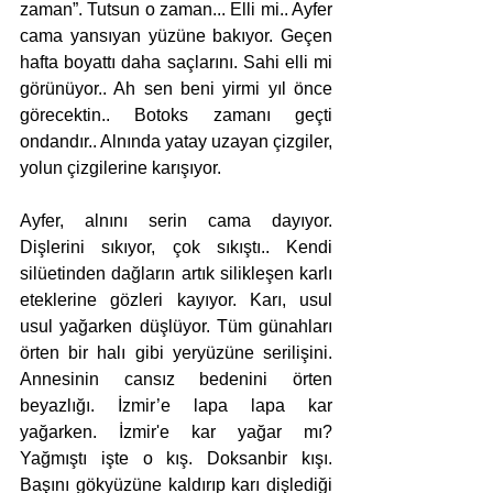
zaman”. Tutsun o zaman... Elli mi.. Ayfer 
cama yansıyan yüzüne bakıyor. Geçen 
hafta boyattı daha saçlarını. Sahi elli mi 
görünüyor.. Ah sen beni yirmi yıl önce 
görecektin.. Botoks zamanı geçti 
ondandır.. Alnında yatay uzayan çizgiler, 
yolun çizgilerine karışıyor.
Ayfer, alnını serin cama dayıyor. 
Dişlerini sıkıyor, çok sıkıştı.. Kendi 
silüetinden dağların artık silikleşen karlı 
eteklerine gözleri kayıyor. Karı, usul 
usul yağarken düşlüyor. Tüm günahları 
örten bir halı gibi yeryüzüne serilişini. 
Annesinin cansız bedenini örten 
beyazlığı. İzmir’e lapa lapa kar 
yağarken. İzmir'e kar yağar mı? 
Yağmıştı işte o kış. Doksanbir kışı. 
Başını gökyüzüne kaldırıp karı dişlediği 