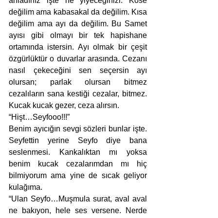
anladınız işte ne yiyeceğinizi. Köse 
değilim ama kabasakal da değilim. Kısa 
değilim ama ayı da değilim. Bu Samet 
ayısı gibi olmayı bir tek hapishane 
ortamında istersin. Ayı olmak bir çeşit 
özgürlüktür o duvarlar arasında. Cezanı 
nasıl çekeceğini sen seçersin ayı 
olursan; parlak olursan bitmez 
cezalıların sana kestiği cezalar, bitmez. 
Kucak kucak gezer, ceza alırsın. 
“Hişt…Seyfooo!!!”
Benim ayıcığın sevgi sözleri bunlar işte. 
Seyfettin yerine Seyfo diye bana 
seslenmesi. Kankalıktan mı yoksa 
benim kucak cezalarımdan mı hiç 
bilmiyorum ama yine de sıcak geliyor 
kulağıma.
“Ulan Seyfo…Muşmula surat, aval aval 
ne bakıyon, hele ses versene. Nerde 