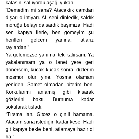
kafasını sallıyordu aşağı yukarı. 
“Demedim mi sana? Atacaktık camdan 
dışarı o ihtiyarı. Al, seni dinledik, saldık 
moruğu belayı da sardık başımıza. Hadi 
sen kapıya ilerle, ben gömeyim şu 
herifleri gelcem yanına, atlarız 
raylardan.”
Ya gelemezse yanıma, tek kalırsam. Ya 
yakalanırsam ya o lanet yere geri 
dönersem, kucak kucak sonra, dizlerim 
mosmor olur yine. Yosma olamam 
yeniden, Samet olmadan biterim ben. 
Korkularımı anlamış gibi kısarak 
gözlerini baktı. Burnuma kadar 
sokularak tısladı. 
“Tırsma lan. Gitcez o çinili hamama. 
Atacam sana istediğin kadar kese. Hadi 
git kapıya bekle beni, atlamaya hazır ol 
ha.”