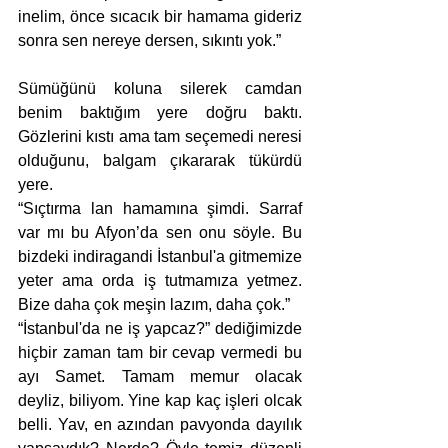
inelim, önce sıcacık bir hamama gideriz 
sonra sen nereye dersen, sıkıntı yok.”
Sümüğünü koluna silerek camdan 
benim baktığım yere doğru baktı. 
Gözlerini kıstı ama tam seçemedi neresi 
olduğunu, balgam çıkararak tükürdü 
yere.
“Sıçtırma lan hamamına şimdi. Sarraf 
var mı bu Afyon’da sen onu söyle. Bu 
bizdeki indiragandi İstanbul'a gitmemize 
yeter ama orda iş tutmamıza yetmez. 
Bize daha çok meşin lazım, daha çok.”
“İstanbul'da ne iş yapcaz?” dediğimizde 
hiçbir zaman tam bir cevap vermedi bu 
ayı Samet. Tamam memur olacak 
deyliz, biliyom. Yine kap kaç işleri olcak 
belli. Yav, en azından pavyonda dayılık 