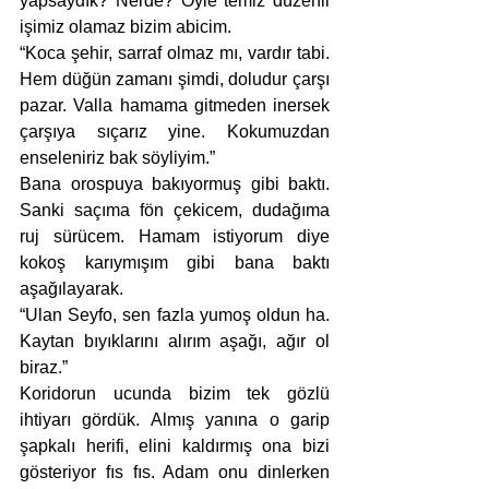
yapsaydık? Nerde? Öyle temiz düzenli 
işimiz olamaz bizim abicim. 
“Koca şehir, sarraf olmaz mı, vardır tabi. 
Hem düğün zamanı şimdi, doludur çarşı 
pazar. Valla hamama gitmeden inersek 
çarşıya sıçarız yine. Kokumuzdan 
enseleniriz bak söyliyim.” 
Bana orospuya bakıyormuş gibi baktı. 
Sanki saçıma fön çekicem, dudağıma 
ruj sürücem. Hamam istiyorum diye 
kokoş karıymışım gibi bana baktı 
aşağılayarak.
“Ulan Seyfo, sen fazla yumoş oldun ha. 
Kaytan bıyıklarını alırım aşağı, ağır ol 
biraz.”
Koridorun ucunda bizim tek gözlü 
ihtiyarı gördük. Almış yanına o garip 
şapkalı herifi, elini kaldırmış ona bizi 
gösteriyor fıs fıs. Adam onu dinlerken 