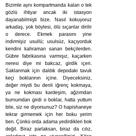
Bizimle aynı kompartmanda kalan o tek 
gözlü ihtiyar ancak iki istasyon 
dayanabilmişti bize. Nasıl kokuyoruz 
arkadaş, yok böylesi, ölü sıçanlar dirilir 
o derece. Ekmek parasını yine 
indirmişiz usullü; usulsüz, kaçıyorduk 
kendini kahraman sanan bekçilerden. 
Gübre fabrikasına varmışız, kaçarken 
neresi diye mi bakcaz, girdik içeri. 
Saklanmak için daldık depodaki tavuk 
keçi boklarının içine. Diyeceksiniz, 
değer miydi bu denli iğrenç kokmaya, 
ya ne kokması kardeşim, ağzımdan 
burnumdan girdi o boklar, hatta yuttum 
bile, siz ne diyorsunuz? O hapishaneye 
tekrar girmemek için her boku yerim 
ben. Çünkü orda adama yedirdikleri bok 
değil. Biraz parlaksan, biraz da cılız, 