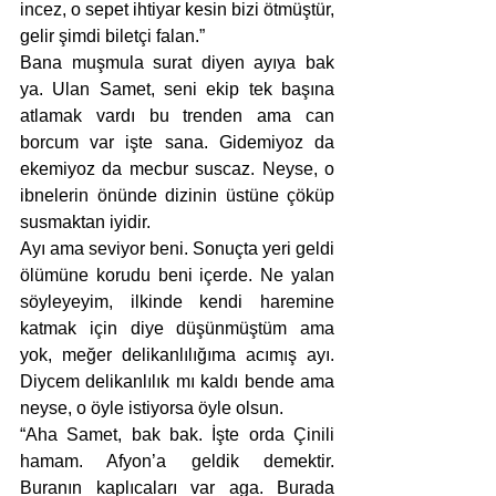
incez, o sepet ihtiyar kesin bizi ötmüştür, 
gelir şimdi biletçi falan.”
Bana muşmula surat diyen ayıya bak 
ya. Ulan Samet, seni ekip tek başına 
atlamak vardı bu trenden ama can 
borcum var işte sana. Gidemiyoz da 
ekemiyoz da mecbur suscaz. Neyse, o 
ibnelerin önünde dizinin üstüne çöküp 
susmaktan iyidir. 
Ayı ama seviyor beni. Sonuçta yeri geldi 
ölümüne korudu beni içerde. Ne yalan 
söyleyeyim, ilkinde kendi haremine 
katmak için diye düşünmüştüm ama 
yok, meğer delikanlılığıma acımış ayı. 
Diycem delikanlılık mı kaldı bende ama 
neyse, o öyle istiyorsa öyle olsun.
“Aha Samet, bak bak. İşte orda Çinili 
hamam. Afyon’a geldik demektir. 
Buranın kaplıcaları var aga. Burada 