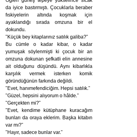
Öğlen güneş tepeye yükselince sıcak 
da iyice bastırmıştı. Çocuklarla beraber 
fıskiyelerin altında koşmak için 
ayaklandığı sırada omzuna bir el 
dokundu. 
"Küçük bey kitaplarınız satılık galiba?" 
Bu cümle o kadar kibar, o kadar 
yumuşak söylenmişti ki çocuk bir an 
omzuna dokunan şefkatli elin annesine 
ait olduğunu düşündü. Aynı kibarlıkla 
karşılık vermek isterken komik 
göründüğünün farkında değildi. 
"Evet, hanımefendiciğim. Hepsi satılık."
"Güzel, hepsini alıyorum o hâlde."
"Gerçekten mi?"
"Evet, kendime kütüphane kuracağım 
bunları da oraya eklerim. Başka kitabın 
var mı?"
"Hayır, sadece bunlar var."