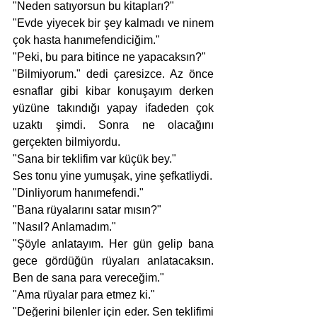
"Neden satıyorsun bu kitapları?"
"Evde yiyecek bir şey kalmadı ve ninem 
çok hasta hanımefendiciğim."
"Peki, bu para bitince ne yapacaksın?"
"Bilmiyorum." dedi çaresizce. Az önce 
esnaflar gibi kibar konuşayım derken 
yüzüne takındığı yapay ifadeden çok 
uzaktı şimdi. Sonra ne olacağını 
gerçekten bilmiyordu. 
"Sana bir teklifim var küçük bey."
Ses tonu yine yumuşak, yine şefkatliydi. 
"Dinliyorum hanımefendi."
"Bana rüyalarını satar mısın?"
"Nasıl? Anlamadım."
"Şöyle anlatayım. Her gün gelip bana 
gece gördüğün rüyaları anlatacaksın. 
Ben de sana para vereceğim."
"Ama rüyalar para etmez ki." 
"Değerini bilenler için eder. Sen teklifimi 