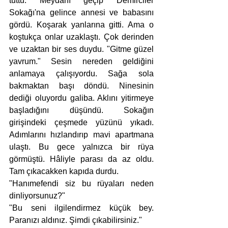
tuttu. Meydanı geçip Demirciler 
Sokağı'na gelince annesi ve babasını 
gördü. Koşarak yanlarına gitti. Ama o 
koştukça onlar uzaklaştı. Çok derinden 
ve uzaktan bir ses duydu. "Gitme güzel 
yavrum." Sesin nereden geldiğini 
anlamaya çalışıyordu. Sağa sola 
bakmaktan başı döndü. Ninesinin 
dediği oluyordu galiba. Aklını yitirmeye 
başladığını düşündü. Sokağın 
girişindeki çeşmede yüzünü yıkadı. 
Adımlarını hızlandırıp mavi apartmana 
ulaştı. Bu gece yalnızca bir rüya 
görmüştü. Hâliyle parası da az oldu. 
Tam çıkacakken kapıda durdu.
"Hanımefendi siz bu rüyaları neden 
dinliyorsunuz?"
"Bu seni ilgilendirmez küçük bey. 
Paranızı aldınız. Şimdi çıkabilirsiniz."