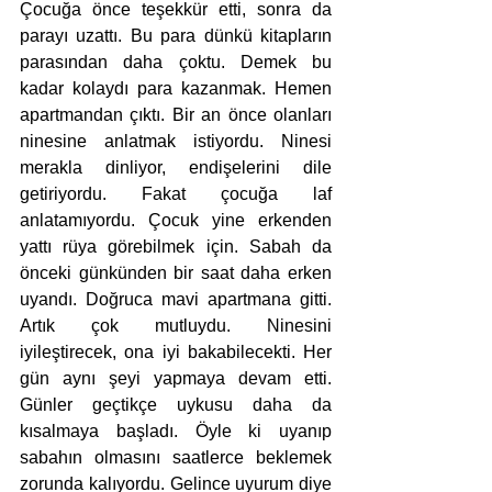
Çocuğa önce teşekkür etti, sonra da 
parayı uzattı. Bu para dünkü kitapların 
parasından daha çoktu. Demek bu 
kadar kolaydı para kazanmak. Hemen 
apartmandan çıktı. Bir an önce olanları 
ninesine anlatmak istiyordu. Ninesi 
merakla dinliyor, endişelerini dile 
getiriyordu. Fakat çocuğa laf 
anlatamıyordu. Çocuk yine erkenden 
yattı rüya görebilmek için. Sabah da 
önceki günkünden bir saat daha erken 
uyandı. Doğruca mavi apartmana gitti. 
Artık çok mutluydu. Ninesini 
iyileştirecek, ona iyi bakabilecekti. Her 
gün aynı şeyi yapmaya devam etti. 
Günler geçtikçe uykusu daha da 
kısalmaya başladı. Öyle ki uyanıp 
sabahın olmasını saatlerce beklemek 
zorunda kalıyordu. Gelince uyurum diye 