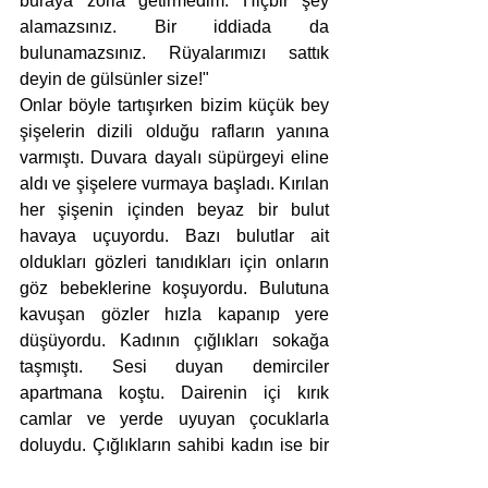
buraya zorla getirmedim. Hiçbir şey 
alamazsınız. Bir iddiada da 
bulunamazsınız. Rüyalarımızı sattık 
deyin de gülsünler size!"
Onlar böyle tartışırken bizim küçük bey 
şişelerin dizili olduğu rafların yanına 
varmıştı. Duvara dayalı süpürgeyi eline 
aldı ve şişelere vurmaya başladı. Kırılan 
her şişenin içinden beyaz bir bulut 
havaya uçuyordu. Bazı bulutlar ait 
oldukları gözleri tanıdıkları için onların 
göz bebeklerine koşuyordu. Bulutuna 
kavuşan gözler hızla kapanıp yere 
düşüyordu. Kadının çığlıkları sokağa 
taşmıştı. Sesi duyan demirciler 
apartmana koştu. Dairenin içi kırık 
camlar ve yerde uyuyan çocuklarla 
doluydu. Çığlıkların sahibi kadın ise bir 
köşeye çökmüş ağlıyordu. Herkesin 