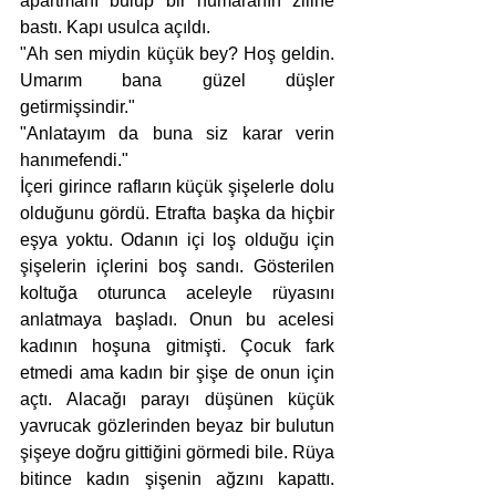
apartmanı bulup bir numaranın ziline 
bastı. Kapı usulca açıldı. 
"Ah sen miydin küçük bey? Hoş geldin. 
Umarım bana güzel düşler 
getirmişsindir."
"Anlatayım da buna siz karar verin 
hanımefendi."
İçeri girince rafların küçük şişelerle dolu 
olduğunu gördü. Etrafta başka da hiçbir 
eşya yoktu. Odanın içi loş olduğu için 
şişelerin içlerini boş sandı. Gösterilen 
koltuğa oturunca aceleyle rüyasını 
anlatmaya başladı. Onun bu acelesi 
kadının hoşuna gitmişti. Çocuk fark 
etmedi ama kadın bir şişe de onun için 
açtı. Alacağı parayı düşünen küçük 
yavrucak gözlerinden beyaz bir bulutun 
şişeye doğru gittiğini görmedi bile. Rüya 
bitince kadın şişenin ağzını kapattı. 