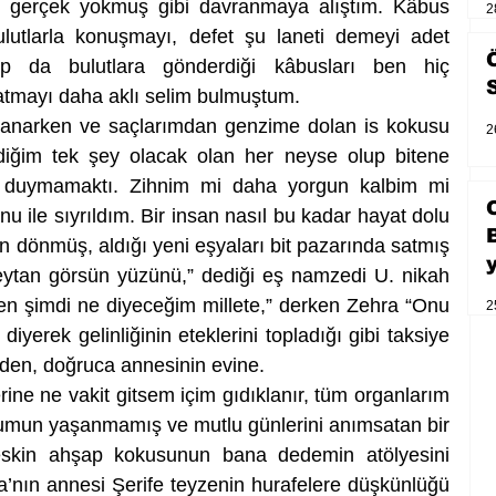
 gerçek yokmuş gibi davranmaya alıştım. Kâbus 
2
lutlarla konuşmayı, defet şu laneti demeyi adet 
p da bulutlara gönderdiği kâbusları ben hiç 
atmayı daha aklı selim bulmuştum. 
yanarken ve saçlarımdan genzime dolan is kokusu 
2
diğim tek şey olacak olan her neyse olup bitene 
 duymamaktı. Zihnim mi daha yorgun kalbim mi 
 ile sıyrıldım. Bir insan nasıl bu kadar hayat dolu 
n dönmüş, aldığı yeni eşyaları bit pazarında satmış 
ytan görsün yüzünü,” dediği eş namzedi U. nikah 
n şimdi ne diyeceğim millete,” derken Zehra “Onu 
2
yerek gelinliğinin eteklerini topladığı gibi taksiye 
inden, doğruca annesinin evine. 
rine ne vakit gitsem içim gıdıklanır, tüm organlarım 
umun yaşanmamış ve mutlu günlerini anımsatan bir 
skin ahşap kokusunun bana dedemin atölyesini 
’nın annesi Şerife teyzenin hurafelere düşkünlüğü 