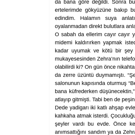
da bana göre değildi. Sonra bu
ertelerimde gökyüzüne bakıp bu
edindim. Halamın suya anlatı
oyalanmadan direkt bulutlara anl
O sabah da ellerim cayır cayır 
midemi kaldırırken yapmak iste
kadar uyumak ve kötü bir şey
mukayesesinden Zehra’nın telefonu
olabilirdi ki? On gün önce nikahta
da zerre üzüntü duymamıştı. “Şe
salonunun kapısında oturmuş “Be
bana küfrederken düşünecektin,” di
atlayıp gitmişti. Tabi ben de peş
Dede yadigarı iki katlı ahşap evle
kahkaha atmak isterdi. Çocukluğ
şeyler vardı bu evde. Önce ke
anımsattığını sandım ya da Zehra