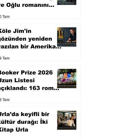
ve Oğlu romanını
sinemaya uyarlıyor
0 Tem
Köle Jim'in
gözünden yeniden
yazılan bir Amerikan
klasiği
9 Tem
Booker Prize 2026
Uzun Listesi
açıklandı: 163 roman
arasından seçilen 13
8 Tem
eser yarışacak
rla’da keyifli bir
kültür durağı: İki
Kitap Urla