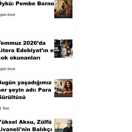
Öykü: Pembe Bornoz
 gün önce
Temmuz 2026’da
Litera Edebiyat’ın en
çok okunanları
 gün önce
Bugün yaşadığımız
her şeyin adı: Para
Gürültüsü
1 Tem
Yüksel Aksu, Zülfü
Livaneli'nin Balıkçı