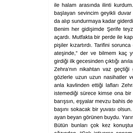
ile halam arasında ilinti kurdum
başlayan sevincim geyikli duvar 
da alıp sundurmaya kadar gider
Benim her gidişimde Şerife teyze
açardı. Mutfakta bir perde ile k
pişiler kızartırdı. Tarifini soru
ateşinde,” der ve bilmem kaç y
girdiği ilk gecesinden çıktığı anıla
Zehra’nın nikahtan vaz geçtiği
gözlerle uzun uzun nasihatler v
anla kavlinden ettiği lafları Ze
istemediği sürece kimse ona bir 
barışsın, eşyalar mevzu bahis deği
başını sokacak bir yuvası olsun.
ayan beyan görünen buydu. Yarın
Bütün bunları çok kez konuşt