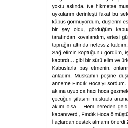
yoktu aslında. Ne hikmetse mus
uykularım derinleşti fakat bu sef
kâbus görmüyordum, düşlerim eskis
bir şey oldu, gördüğüm kabus
tarafından kovalandım, ertesi g
toprağın altında nefessiz kaldım
Sağ elimin koptuğunu gördüm, iş
kaptırdı… gibi bir sürü elim ve ür
Kabuslarla baş etmenin, onlar
anladım. Muskamın peşine düşm
anneme Fındık Hoca’yı sordum. Pi
aklına uyup da hacı hoca gezmele
çocuğun şifasını muskada aramal
aklım olsa… Hem nereden geldi 
kapanıverdi, Fındık Hoca ölmüştü
İlaçlardan destek almamı önerdi 