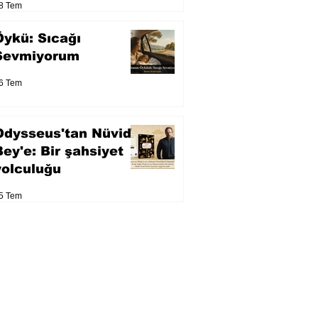
8 Tem
Öykü: Sıcağı
Sevmiyorum
6 Tem
Odysseus'tan Nüvid
Bey'e: Bir şahsiyet
yolculuğu
5 Tem