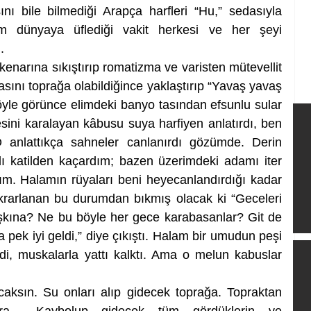
ı bile bilmediği Arapça harfleri “Hu,” sedasıyla 
üm dünyaya üflediği vakit herkesi ve her şeyi 
.
kenarına sıkıştırıp romatizma ve varisten mütevellit 
sını toprağa olabildiğince yaklaştırıp “Yavaş yavaş 
yle görünce elimdeki banyo tasından efsunlu sular 
ni karalayan kâbusu suya harfiyen anlatırdı, ben 
O anlattıkça sahneler canlanırdı gözümde. Derin 
ı katilden kaçardım; bazen üzerimdeki adamı iter 
. Halamın rüyaları beni heyecanlandırdığı kadar 
krarlanan bu durumdan bıkmış olacak ki “Geceleri 
kına? Ne bu böyle her gece karabasanlar? Git de 
pek iyi geldi,” diye çıkıştı. Halam bir umudun peşi 
edi, muskalarla yattı kalktı. Ama o melun kabuslar 
aksın. Su onları alıp gidecek toprağa. Topraktan 