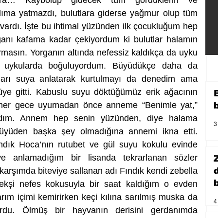
tlara… Kaybolup gidecek tüm gördüklerin ve 
lıma yatmazdı, bulutlara giderse yağmur olup tüm 
vardı. İşte bu ihtimal yüzünden ilk çocukluğum hep 
ganı kafama kadar çekiyordum ki bulutlar halamın 
masın. Yorganın altında nefessiz kaldıkça da uyku 
 uykularda boğuluyordum. Büyüdükçe daha da 
ları suya anlatarak kurtulmayı da denedim ama 
üye gitti. Kabuslu suyu döktüğümüz erik ağacının 
her gece uyumadan önce anneme “Benimle yat,” 
adım. Annem hep senin yüzünden, diye halama 
3
üyüden başka şey olmadığına annemi ikna etti. 
dık Hoca’nın rutubet ve gül suyu kokulu evinde 
e anlamadığım bir lisanda tekrarlanan sözler 
arşımda biteviye sallanan adı Fındık kendi zebella 
b
kşi nefes kokusuyla bir saat kaldığım o evden 
rım içimi kemirirken keçi kılına sarılmış muska da 
4
ordu. Ölmüş bir hayvanın derisini gerdanımda 