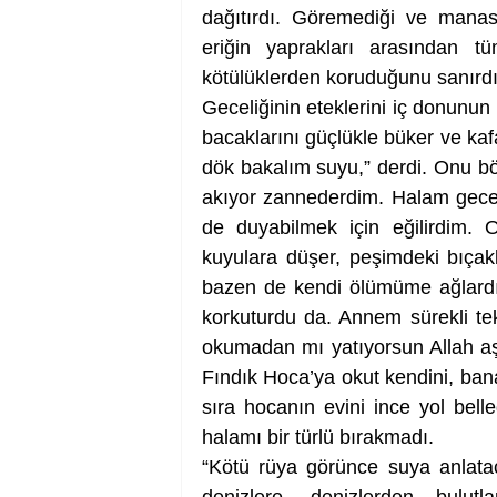
dağıtırdı. Göremediği ve manasın
eriğin yaprakları arasından t
kötülüklerden koruduğunu sanırdı
Geceliğinin eteklerini iç donunun 
bacaklarını güçlükle büker ve kafa
dök bakalım suyu,” derdi. Onu bö
akıyor zannederdim. Halam gecesi
de duyabilmek için eğilirdim. 
kuyulara düşer, peşimdeki bıçakl
bazen de kendi ölümüme ağlardım
korkuturdu da. Annem sürekli te
okumadan mı yatıyorsun Allah aş
Fındık Hoca’ya okut kendini, bana 
sıra hocanın evini ince yol bell
halamı bir türlü bırakmadı. 
“Kötü rüya görünce suya anlatac