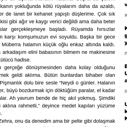
kanın yokluğunda kötü rüyalarım daha da azaldı, 
er de lanet bir kehanet yapıştı düşlerime. Çok sık 
3
i gibi ağır ve kaygı verici değildi ama daha beter 
lar gerçekleşmeye başladı. Rüyamda hırsızlar 
ün karşı komşumuzun evi soyuldu. Başka bir gece 
, Müberra halamın küçük oğlu enkaz altında kaldı. 
 arkadaşım elini babasının bilmem ne makinesine 
2
kütücü hadise. 
ın gerçeğe dönüşmesinden daha kolay olduğunu 
ek geldi aklıma. Bütün bunlardan bihaber olan 
şmanlık dolu bire sesle “Neydi o günler. Halanın 
r, büyü bozdurmak için döktüğüm paralar, el kadar 
2
ar. Ah yavrum bende de hiç akıl yokmuş. Şimdiki 
U
aklına rahmetli,” deyince medet kapıları yüzüme 
. 
Zehra, onu da denedim ama bir pelte gibi dolaşmak 