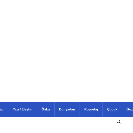
tap
Yazı / Eleştiri
Öykü
Dünyadan
Röportaj
Çocuk
Göz