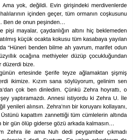
. Ama yok, değildi. Evin girişindeki merdivenlerde 
halılarının içinden geçer, tüm ormanın coşkusunu 
di. Ben de onun peşinden…
 pişi mayalar, çaydanlığın altını hiç beklemeden 
apatılmış küçük ocakta kokusu tüm kasabaya yayılan 
nca da “Hüneri benden bilme ah yavrum, marifet odun 
üzyıllık ocağına methiyeler düzüp çocukluğundan 
r düzerdi bize. 
 günün ertesinde Şerife teyze ağlamaktan şişmiş 
erdi ikimize. Kızım sana söylüyorum, gelinim sen 
hra’dan çok ben dinledim. Çünkü Zehra hoyrattı, o 
şey yaptıramazdı. Annesi istiyordu ki Zehra U. İle 
l yenileri alınsın. Zehra’nın bir koruyanı kollayanı, 
 Üstünü kapattım zannettiği tüm cümlelerin altında 
 bir gün ölüp giderse gözü arkada kalmasın…
um Zehra ile ama Nuh dedi peygamber çıkmadı 