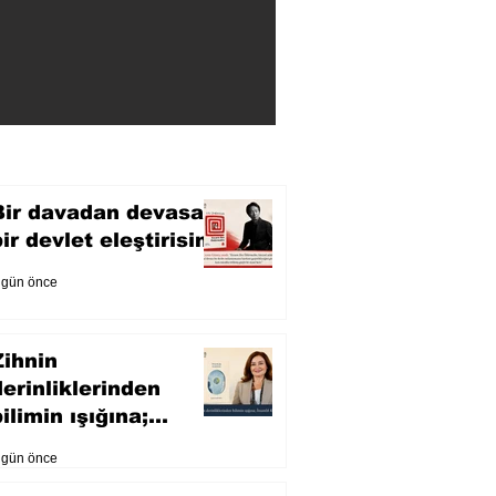
Bir davadan devasa
bir devlet eleştirisine
 gün önce
Zihnin
derinliklerinden
ilimin ışığına;
İnsanlık Karnesi
 gün önce