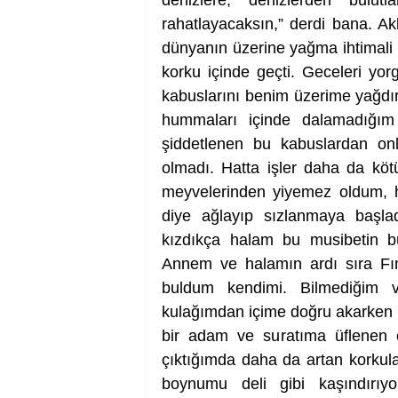
denizlere, denizlerden bulu
rahatlayacaksın,” derdi bana. Ak
dünyanın üzerine yağma ihtimali 
korku içinde geçti. Geceleri yor
kabuslarını benim üzerime yağdır
hummaları içinde dalamadığım
şiddetlenen bu kabuslardan on
olmadı. Hatta işler daha da köt
meyvelerinden yiyemez oldum, 
diye ağlayıp sızlanmaya başl
kızdıkça halam bu musibetin b
Annem ve halamın ardı sıra Fın
buldum kendimi. Bilmediğim v
kulağımdan içime doğru akarken k
bir adam ve suratıma üflenen e
çıktığımda daha da artan korkula
boynumu deli gibi kaşındırıy