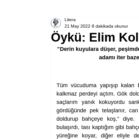
Litera
21 May 2022
8 dakikada okunur
Öykü: Elim Ko
"Derin kuyulara düşer, peşimde
adamı iter baz
Tüm vücuduma yapışıp kalan bir
kalkmaz perdeyi açtım. Gök doldu
saçlarım yanık kokuyordu san
gördüğünde pek telaşlanır, can 
doldurup bahçeye koş,” diye.
bulaşırdı, tası kaptığım gibi bahç
yüreğine koyar, diğer eliyle de