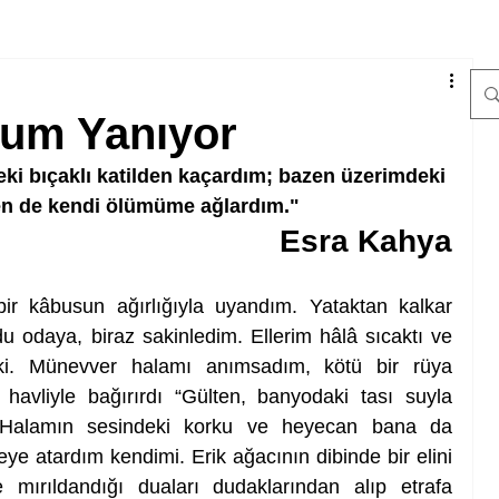
lum Yanıyor
ki bıçaklı katilden kaçardım; bazen üzerimdeki 
en de kendi ölümüme ağlardım."
Esra Kahya
 kâbusun ağırlığıyla uyandım. Yataktan kalkar 
 odaya, biraz sakinledim. Ellerim hâlâ sıcaktı ve 
ki. Münevver halamı anımsadım, kötü bir rüya 
havliyle bağırırdı “Gülten, banyodaki tası suyla 
 Halamın sesindeki korku ve heyecan bana da 
eye atardım kendimi. Erik ağacının dibinde bir elini 
 mırıldandığı duaları dudaklarından alıp etrafa 