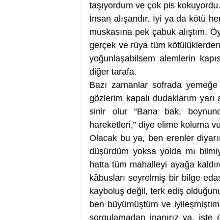
taşıyordum ve çok pis kokuyordu
İnsan alışandır. İyi ya da kötü he
muskasına pek çabuk alıştım. Öy
gerçek ve rüya tüm kötülüklerden
yoğunlaşabilsem alemlerin kapıs
diğer tarafa.
Bazı zamanlar sofrada yemeğe k
gözlerim kapalı dudaklarım yarı a
sinir olur “Bana bak, boynunda
hareketleri,” diye elime koluma v
Olacak bu ya, ben erenler diya
düşürdüm yoksa yolda mı bilmiy
hatta tüm mahalleyi ayağa kaldı
kâbusları seyrelmiş bir bilge ed
kayboluş değil, terk ediş olduğun
ben büyümüştüm ve iyileşmiştim.
sorgulamadan inanırız ya, işte 