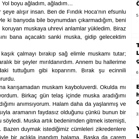
. Yol boyu ağladım, ağladım…
r şeye alışır insan. Ben de Fındık Hoca’nın efsunlu 
5
le ki banyoda bile boynumdan çıkarmadığım, beni 
 koruyan muskaya uhrevi anlamlar yükledim. Biraz 
ını bana açacaktı sanki muska, gidip gelecektim 
aşık çalmayı bırakıp sağ elimle muskamı tutar; 
ralık bir şeyler mırıldanırdım. Annem bu hallerime 
ki tuttuğum gibi koparırım. Bırak şu ecinnili 
6
ururdu.
rına karışamadan muskam kayboluverdi. Okulda mı 
ordum. Birkaç gün telaş içinde muska aradığımı 
rdığımı anımsıyorum. Halam daha da yaşlanmış ve 
asıyla aramanın faydasız olduğunu çünkü bunun bir 
3
u söyledi. Muska artık bedenimden gitmek istemişti, 
 Bazen duymak istediğimiz cümleleri zikredenlere 
öyle bir açlıkla inandım halama. Başka da çarem 