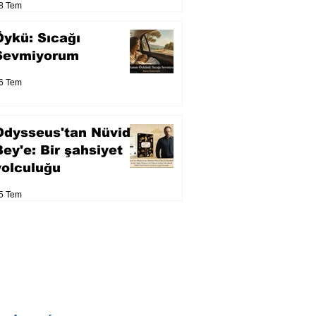
8 Tem
Öykü: Sıcağı
Sevmiyorum
6 Tem
Odysseus'tan Nüvid
Bey'e: Bir şahsiyet
yolculuğu
5 Tem