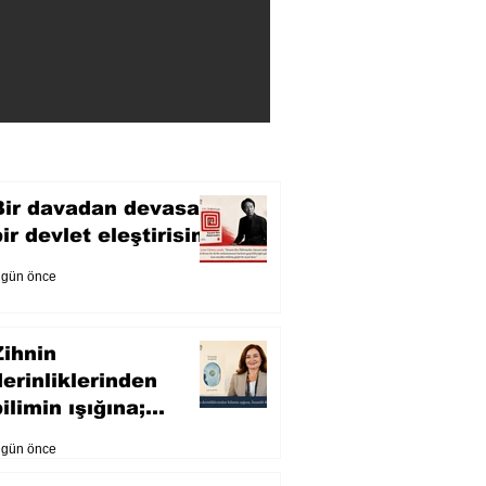
Bir davadan devasa
bir devlet eleştirisine
 gün önce
Zihnin
derinliklerinden
ilimin ışığına;
İnsanlık Karnesi
 gün önce