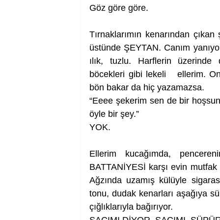
Göz göre göre.
Tırnaklarımın kenarından çıkan ş
üstünde ŞEYTAN. Canım yanıyor.
ılık, tuzlu. Harflerin üzerind
böcekleri gibi lekeli   ellerim.
On
bön bakar da hiç yazamazsa.
“Eeee şekerim sen de bir hoşsun
öyle bir şey.”
YOK.
Ellerim kucağımda, pencere
BATTANİYESİ karşı evin mutfak ba
Ağzında uzamış külüyle sigarası,
tonu, dudak kenarları aşağıya s
çığlıklarıyla bağırıyor.