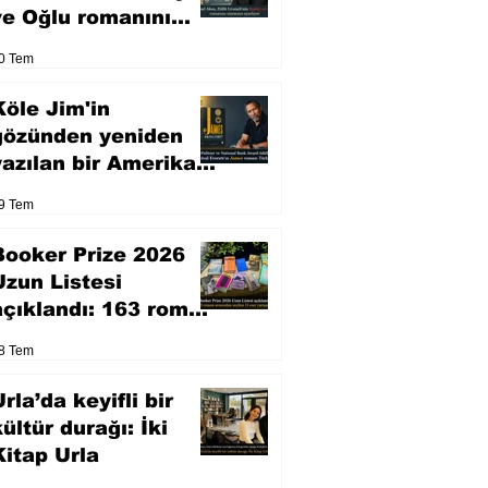
ve Oğlu romanını
sinemaya uyarlıyor
0 Tem
Köle Jim'in
gözünden yeniden
yazılan bir Amerikan
klasiği
9 Tem
Booker Prize 2026
Uzun Listesi
açıklandı: 163 roman
arasından seçilen 13
8 Tem
eser yarışacak
rla’da keyifli bir
kültür durağı: İki
Kitap Urla