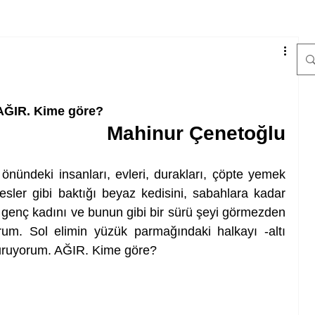
AĞIR. Kime göre?
Mahinur Çenetoğlu
ündeki insanları, evleri, durakları, çöpte yemek 
ler gibi baktığı beyaz kedisini, sabahlara kadar 
enç kadını ve bunun gibi bir sürü şeyi görmezden 
um. Sol elimin yüzük parmağındaki halkayı -altı 
 duruyorum. AĞIR. Kime göre? 