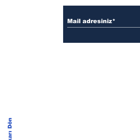
reklam, sponsorluk ve işbirliği iç
info@literaedebiyat.com
Yukarı Dön