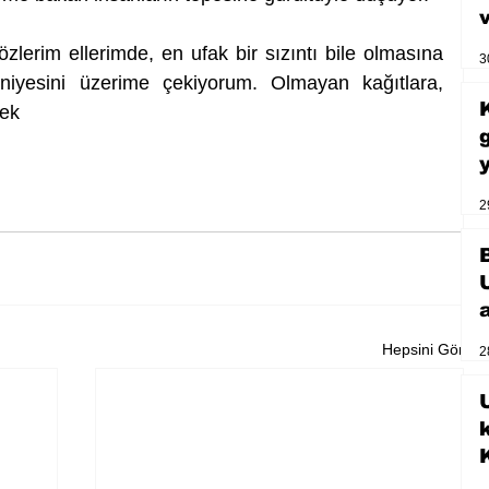
zlerim ellerimde, en ufak bir sızıntı bile olmasına 
3
iyesini üzerime çekiyorum. Olmayan kağıtlara, 
tek
2
Hepsini Gör
2
U