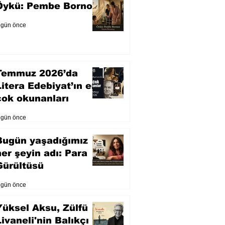
Öykü: Pembe Bornoz
 gün önce
Temmuz 2026’da
Litera Edebiyat’ın en
çok okunanları
 gün önce
Bugün yaşadığımız
her şeyin adı: Para
Gürültüsü
 gün önce
Yüksel Aksu, Zülfü
Livaneli'nin Balıkçı