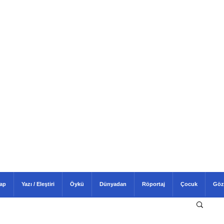
tap
Yazı / Eleştiri
Öykü
Dünyadan
Röportaj
Çocuk
Göz