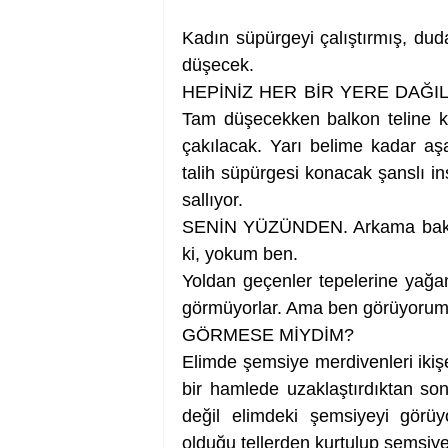
Kadın süpürgeyi çalıştırmış, dud
düşecek.
HEPİNİZ HER BİR YERE DAĞILIRD
Tam düşecekken balkon teline kab
çakılacak. Yarı belime kadar a
talih süpürgesi konacak şanslı i
sallıyor.
SENİN YÜZÜNDEN. Arkama bakıyo
ki, yokum ben.
Yoldan geçenler tepelerine yağan
görmüyorlar. Ama ben görüyorum.
GÖRMESE MİYDİM?
Elimde şemsiye merdivenleri ikişe
bir hamlede uzaklaştırdıktan so
değil elimdeki şemsiyeyi görüyo
olduğu tellerden kurtulup şemsiy