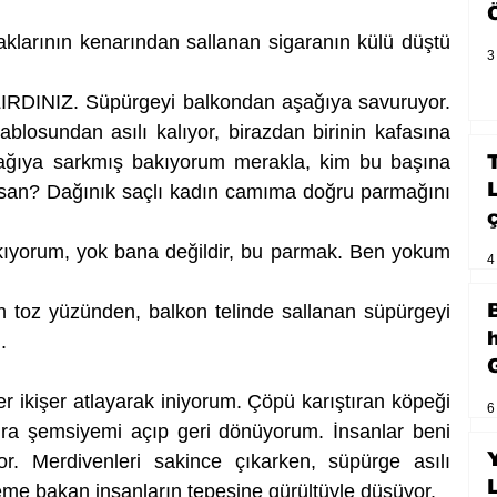
aklarının kenarından sallanan sigaranın külü düştü 
3
INIZ. Süpürgeyi balkondan aşağıya savuruyor. 
losundan asılı kalıyor, birazdan birinin kafasına 
şağıya sarkmış bakıyorum merakla, kim bu başına 
nsan? Dağınık saçlı kadın camıma doğru parmağını 
rum, yok bana değildir, bu parmak. Ben yokum 
4
 toz yüzünden, balkon telinde sallanan süpürgeyi 
  
r ikişer atlayarak iniyorum. Çöpü karıştıran köpeği 
6
nra şemsiyemi açıp geri dönüyorum. İnsanlar beni 
r. Merdivenleri sakince çıkarken, süpürge asılı 
eme bakan insanların tepesine gürültüyle düşüyor. 