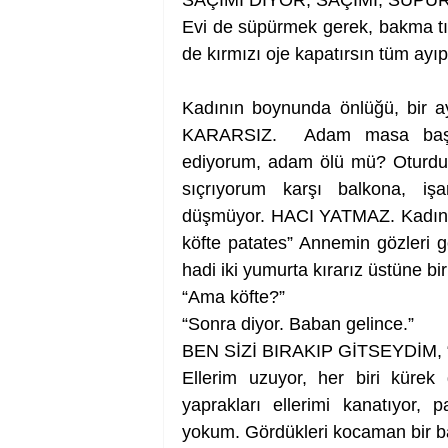
SAÇIMI DİYOR, SAÇIMI, SÜP
Evi de süpürmek gerek, bakma tır
de kırmızı oje kapatırsın tüm ayıpl
Kadının boynunda önlüğü, bir ay
KARARSIZ.  Adam masa başınd
ediyorum, adam ölü mü? Oturduğ
sıçrıyorum karşı balkona, iş
düşmüyor. HACI YATMAZ. Kadın, h
köfte patates” Annemin gözleri g
hadi iki yumurta kırarız üstüne 
“Ama köfte?” 
“Sonra diyor. Baban gelince.”
BEN SİZİ BIRAKIP GİTSEYDİM, “Ta
Ellerim uzuyor, her biri kürek g
yaprakları ellerimi kanatıyor,
yokum. Gördükleri kocaman bir bal