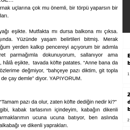
ÜRGE…
nak uçlarına çok mu önemli, bir törpü yaparsın bir 
arı.
ağı eşikte. Mutfakta mı dursa balkona mı çıksa. 
a. Yüzünde yaşam belirtileri bitmiş. Merak 
um yerden kalkıp pencereyi açıyorum bir adımla 
aret parmağımla dokunuyorum, sallanıyor ama 
âlâ eşikte,  tavada köfte patates. “Anne bana da 
özlerime değmiyor, “bahçeye pazı diktim, git topla 
1
bir de çay demle” diyor. YAPIYORUM.
mam pazı da olur, zaten köfte dediğin nedir ki?”
b
ibi, kabak tarlasının içindeyim, kabağın dikenli 
 parmaklarımın ucuna ucuna batıyor, ben aslında 
2
kabağı ve dikenli yaprakları. 