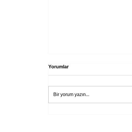
Yorumlar
Bir yorum yazın...
Bir davadan devasa bir devlet
eleştirisine