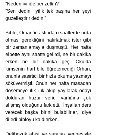
“Neden iyiliğe benzettin?”
“Sen dedin. İyilik tek başına her şeyi 
güzelleştirir dedin.”
Biblo, Orhan’ın aslında o saatlerde orda 
olması gerektiğini hatırlatmak ister gibi 
bir zamanlamayla düşmüştü. Her hafta 
elbette aynı saatte gelirdi, ne bir dakika 
erken ne bir dakika geç. Okulda 
kimsenin harf bile öğretemediği Orhan, 
onunla şaşırtıcı bir hızla okuma yazmayı 
söküvermişti. Onun her hafta masadan 
döşemeye ılık ılık akıp yayılarak odayı 
dolduran huzur verici varlığına çok 
alışmış olduğunu fark etti. “İnşallah ders 
verecek başka birini bulabilirler,“ diye 
diledi bibloyu kaldırırken. 
Delibozuk abisi ve suratsız yengesiyle 