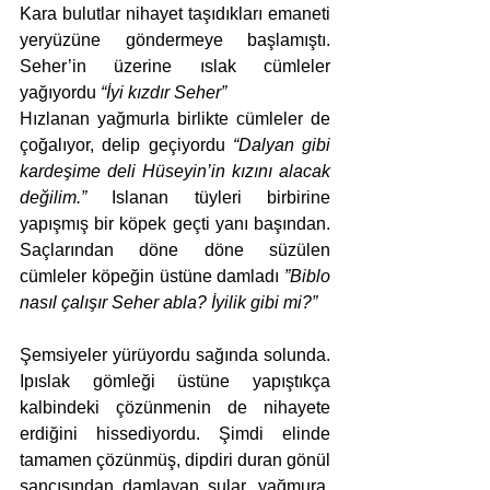
Kara bulutlar nihayet taşıdıkları emaneti 
yeryüzüne göndermeye başlamıştı. 
Seher’in üzerine ıslak cümleler 
yağıyordu 
“İyi kızdır Seher”
Hızlanan yağmurla birlikte cümleler de 
çoğalıyor, delip geçiyordu 
“Dalyan gibi 
kardeşime deli Hüseyin’in kızını alacak 
değilim.” 
Islanan tüyleri birbirine 
yapışmış bir köpek geçti yanı başından. 
Saçlarından döne döne süzülen 
cümleler köpeğin üstüne damladı 
”Biblo 
nasıl çalışır Seher abla? İyilik gibi mi?” 
Şemsiyeler yürüyordu sağında solunda. 
Ipıslak gömleği üstüne yapıştıkça 
kalbindeki çözünmenin de nihayete 
erdiğini hissediyordu. Şimdi elinde 
tamamen çözünmüş, dipdiri duran gönül 
sancısından damlayan sular, yağmura, 