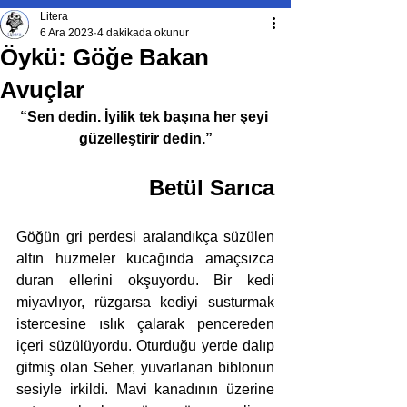
Litera
6 Ara 2023
4 dakikada okunur
Öykü: Göğe Bakan
Avuçlar
“Sen dedin. İyilik tek başına her şeyi 
güzelleştirir dedin.”
Betül Sarıca
Göğün gri perdesi aralandıkça süzülen 
altın huzmeler kucağında amaçsızca 
duran ellerini okşuyordu. Bir kedi 
miyavlıyor, rüzgarsa kediyi susturmak 
istercesine ıslık çalarak pencereden 
içeri süzülüyordu. Oturduğu yerde dalıp 
gitmiş olan Seher, yuvarlanan biblonun 
sesiyle irkildi. Mavi kanadının üzerine 