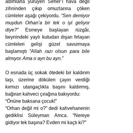
adımlarla yürüyen Seher’i hava değil 
zihninden çıkıp omuzlarına çöken 
cümleler aşağı çekiyordu. 
“Sen demiyor 
muydun Orhan’a bir tek o iyi geliyor 
diye?” 
Esmeye başlayan rüzgâr, 
beynindeki yaylı kutudan dışarı fırlayan 
cümleleri gelişi güzel savurmaya 
başlamıştı 
“Allah razı olsun para bile 
almıyor. Ama o ayrı bu ayrı.”
O esnada üç sokak ötedeki bir kaldırım 
taşı, üzerine dökülen çayın verdiği 
kırmızı utangaçlıkla başını kaldırmış, 
bağıran kahveci çırağına bakıyordu:
“Önüne baksana çocuk!” 
“Orhan değil mi o?” dedi kahvehanenin 
gediklisi Süleyman Amca. “Nereye 
gidiyor tek başına? Evden mi kaçtı ki?”