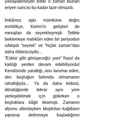
yaslayabilseydi! Belki o zaman buzları 
eriyen sancısı bu kadar taze olmazdı.
İmkânsız aşkı mümküne doğru 
evrildikçe, Kerim’in gelişleri de 
mesajları da seyrekleşmişti. Tetikte 
beklemeye mahkûm eden bir periyodun 
sıfatıydı “seyrek” ve “hiçbir zaman”dan 
daha öldürücüydü…
“Eskisi gibi görüşeceğiz yani” Nasıl da 
kaldığı yerden devam edebiliyordu! 
Kendisinde yarattığı, onu tarumar eden, 
dev boşluğun farkında olmamanın 
rahatlığıyla… Ya da daha kötüsü, 
döndüğünde tekrar aynı yere 
yerleşebilmek için giderken o 
boşluklara kâğıt tıkamıştı. Zamanın 
afyonu altındayken tıkıştırılan kağıtların 
yıpranıp delinmeye başladığının 