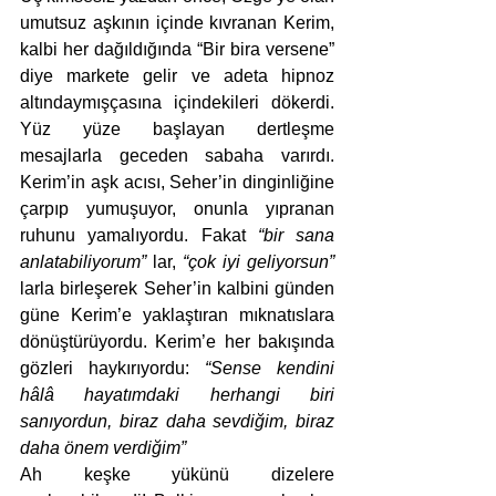
umutsuz aşkının içinde kıvranan Kerim, 
kalbi her dağıldığında “Bir bira versene” 
diye markete gelir ve adeta hipnoz 
altındaymışçasına içindekileri dökerdi. 
Yüz yüze başlayan dertleşme 
mesajlarla geceden sabaha varırdı. 
Kerim’in aşk acısı, Seher’in dinginliğine 
çarpıp yumuşuyor, onunla yıpranan 
ruhunu yamalıyordu. Fakat 
“bir sana 
anlatabiliyorum”
 lar, 
“çok iyi geliyorsun”
larla birleşerek Seher’in kalbini günden 
güne Kerim’e yaklaştıran mıknatıslara 
dönüştürüyordu. Kerim’e her bakışında 
gözleri haykırıyordu: 
“Sense kendini 
hâlâ hayatımdaki herhangi biri 
sanıyordun, biraz daha sevdiğim, biraz 
daha önem verdiğim”  
Ah keşke yükünü dizelere 