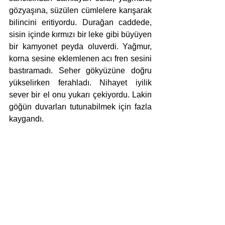
gözyaşına, süzülen cümlelere karışarak 
bilincini eritiyordu. Durağan caddede, 
sisin içinde kırmızı bir leke gibi büyüyen 
bir kamyonet peyda oluverdi. Yağmur, 
korna sesine eklemlenen acı fren sesini 
bastıramadı. Seher gökyüzüne doğru 
yükselirken ferahladı. Nihayet iyilik 
sever bir el onu yukarı çekiyordu. Lakin 
göğün duvarları tutunabilmek için fazla 
kaygandı. 
Birkaç dakika sonra gri bir bulut, biriken 
kalabalığın haykırışlarından bir hayli 
ürkmesine rağmen, caddenin ortasında 
yatan kadının gökyüzüne açılmış 
avuçlarından gözlerini ayıramayan 
küçük bir çocuğun hızlı hızlı soluk alıp 
verişini dinliyordu.