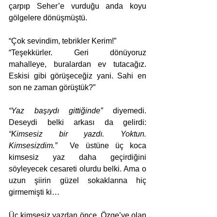
çarpıp Seher’e vurduğu anda koyu 
gölgelere dönüşmüştü. 
“Çok sevindim, tebrikler Kerim!”
“Teşekkürler. Geri dönüyoruz 
mahalleye, buralardan ev tutacağız. 
Eskisi gibi görüşeceğiz yani. Sahi en 
son ne zaman görüştük?”
“Yaz başıydı gittiğinde” 
diyemedi. 
Deseydi belki arkası da gelirdi: 
“Kimsesiz bir yazdı. Yoktun. 
Kimsesizdim.” 
 Ve üstüne üç koca 
kimsesiz yaz daha geçirdiğini 
söyleyecek cesareti olurdu belki. Ama o 
uzun şiirin güzel sokaklarına hiç 
girmemişti ki…
Üç kimsesiz yazdan önce, Özge’ye olan 