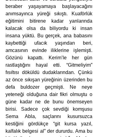
beraber yaşayamaya başlayacağını 
anımsayınca yüreği sıkıştı. Kuaförlük 
eğitimini bitirene kadar yanlarında 
kalacak olsa da biliyordu ki insan 
insana yüktü. Bu gerçek, ana babasını 
kaybettiği ufacık yaşından beri, 
amcasının evinde iliklerine işlemişti. 
Gözünü kapattı. Kerim’le her gün 
rastlaştığını hayal etti. “Gitmeliyim” 
fısıltısı döküldü dudaklarından. Çünkü 
az önce sıkışan yüreğinin üzerinden bu 
defa buldozer geçmişti. Ne neye 
yeteneği olduğuna dair fikri olmuştu o 
güne kadar ne de bunu önemseyen 
birisi. Sadece çok sevdiği komşusu 
Sema Abla, saçlarını kusursuzca 
kestiğini gördükçe “git kursa yazıl, 
kalfalık belgesi al” der dururdu. Ama bu 