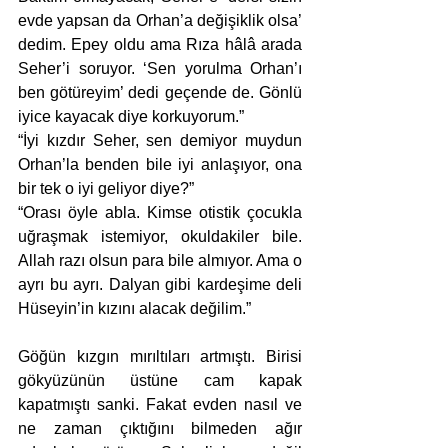
evde yapsan da Orhan’a değişiklik olsa’ 
dedim. Epey oldu ama Rıza hâlâ arada 
Seher’i soruyor. ‘Sen yorulma Orhan’ı 
ben götüreyim’ dedi geçende de. Gönlü 
iyice kayacak diye korkuyorum.”
“İyi kızdır Seher, sen demiyor muydun 
Orhan’la benden bile iyi anlaşıyor, ona 
bir tek o iyi geliyor diye?”
“Orası öyle abla. Kimse otistik çocukla 
uğraşmak istemiyor, okuldakiler bile. 
Allah razı olsun para bile almıyor. Ama o 
ayrı bu ayrı. Dalyan gibi kardeşime deli 
Hüseyin’in kızını alacak değilim.”
Göğün kızgın mırıltıları artmıştı. Birisi 
gökyüzünün üstüne cam kapak 
kapatmıştı sanki. Fakat evden nasıl ve 
ne zaman çıktığını bilmeden ağır 