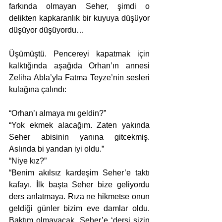
farkında olmayan Seher, şimdi o 
delikten kapkaranlık bir kuyuya düşüyor 
düşüyor düşüyordu…
Üşümüştü. Pencereyi kapatmak için 
kalktığında aşağıda Orhan’ın annesi 
Zeliha Abla’yla Fatma Teyze’nin sesleri 
kulağına çalındı:
“Orhan’ı almaya mı geldin?”
“Yok ekmek alacağım. Zaten yakında 
Seher abisinin yanına gitcekmiş. 
Aslında bi yandan iyi oldu.”
“Niye kız?”
“Benim akılsız kardeşim Seher’e taktı 
kafayı. İlk başta Seher bize geliyordu 
ders anlatmaya. Rıza ne hikmetse onun 
geldiği günler bizim eve damlar oldu. 
Baktım olmayacak, Seher’e ‘dersi sizin 