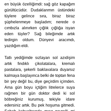
en büyük özelliğimdi: sağ göz kapağım 
gürültücüdür. Dudaklarımın üstündeki 
tüylere gelince sıra, biraz biraz 
şüphelenmeye başladım; nerede o 
cımbızla alınırken çığlık çığlığa isyan 
eden tüyler? Sağ bileğimde artık 
tedirgin oldum. Dünyevi aracımdı, 
yazdığım eldi. 
Tatlı yediğimde sızlayan sol azıdişim 
artık fındıklı çikolatalara, kremalı 
pastalara, şekerli baklavalara duyarsız 
kalmaya başlayınca belki de toptan fena 
bir şey değil bu, diye geçirdim içimden. 
Ama gün boyu içtiğim litrelerce suya 
rağmen bir gün doktor dedi ki sol 
böbreğiniz kurumuş, tekiyle idare 
edersiniz artık. Bu pek hoşuma gitmedi. 