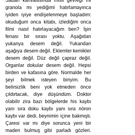
Sabah kahvaltısında mısır gevreği mi 
granola mı yediğimi hatırlamayınca 
iyiden iyiye endişelenmeye başladım: 
okuduğum onca kitabı, izlediğim onca 
filmi nasıl hatırlayacağım ben? İşin 
fenası bir sırası yoktu. Aşağıdan 
yukarıya desem değil. Yukarıdan 
aşağıya desem değil. Eklemler kemikler 
desem değil. Düz değil çapraz değil. 
Organlar dokular desem değil. Hepsi 
birden ve kafasına göre. Normalde her 
şeyi bilmek isteyen biriyim. Bu 
belirsizlik beni yok etmeden önce 
çıldırtacak, diye düşündüm. Doktor 
olabilir zira bazı bölgelerde his kaybı 
yanı sıra doku kaybı yanı sıra nöron 
kaybı var dedi, beynimin içine bakmıştı. 
Çaresi var mı diye sorunca yeni bir 
maden bulmuş gibi parladı gözleri. 