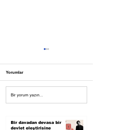
Yorumlar
Öykü: Pembe B
Zihnin derinliklerinden
Bir yorum yazın...
bilimin ışığına; İnsanlık
Karnesi
Bir davadan devasa bir
devlet eleştirisine