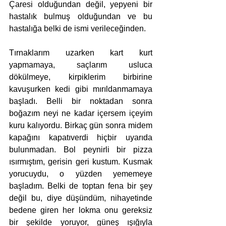
Çaresi olduğundan değil, yepyeni bir 
hastalık bulmuş olduğundan ve bu 
hastalığa belki de ismi verileceğinden.
Tırnaklarım uzarken kart kurt 
yapmamaya, saçlarım usluca 
dökülmeye, kirpiklerim birbirine 
kavuşurken kedi gibi mırıldanmamaya 
başladı. Belli bir noktadan sonra 
boğazım neyi ne kadar içersem içeyim 
kuru kalıyordu. Birkaç gün sonra midem 
kapağını kapatıverdi hiçbir uyarıda 
bulunmadan. Bol peynirli bir pizza 
ısırmıştım, gerisin geri kustum. Kusmak 
yorucuydu, o yüzden yememeye 
başladım. Belki de toptan fena bir şey 
değil bu, diye düşündüm, nihayetinde 
bedene giren her lokma onu gereksiz 
bir şekilde yoruyor, güneş ışığıyla 