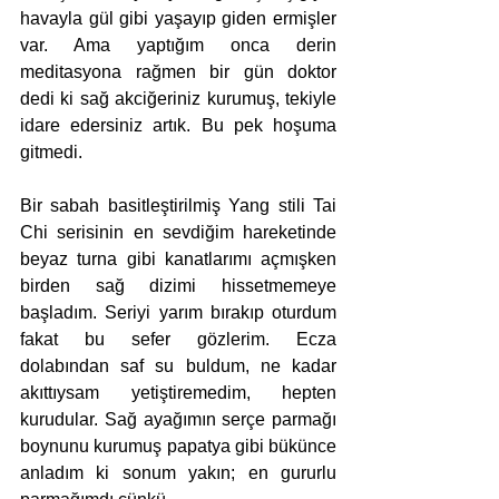
havayla gül gibi yaşayıp giden ermişler 
var. Ama yaptığım onca derin 
meditasyona rağmen bir gün doktor 
dedi ki sağ akciğeriniz kurumuş, tekiyle 
idare edersiniz artık. Bu pek hoşuma 
gitmedi. 
Bir sabah basitleştirilmiş Yang stili Tai 
Chi serisinin en sevdiğim hareketinde 
beyaz turna gibi kanatlarımı açmışken 
birden sağ dizimi hissetmemeye 
başladım. Seriyi yarım bırakıp oturdum 
fakat bu sefer gözlerim. Ecza 
dolabından saf su buldum, ne kadar 
akıttıysam yetiştiremedim, hepten 
kurudular. Sağ ayağımın serçe parmağı 
boynunu kurumuş papatya gibi bükünce 
anladım ki sonum yakın; en gururlu 