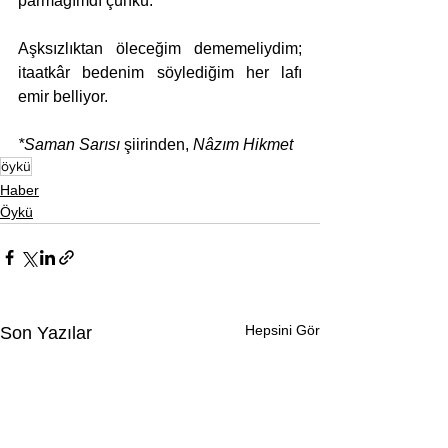
parmağımdı çünkü.
Aşksızlıktan öleceğim dememeliydim; 
itaatkâr bedenim söylediğim her lafı 
emir belliyor.
*Saman Sarısı 
şiirinden,
 Nâzım Hikmet 
öykü
Haber
Öykü
Hepsini Gör
Son Yazılar