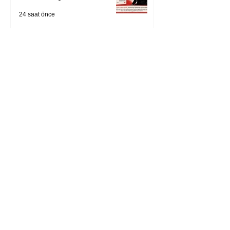
24 saat önce
Zihnin derinliklerinden
bilimin ışığına; İnsanlık
Karnesi
2 gün önce
Öykü: Pembe Bornoz
3 gün önce
Temmuz 2026’da Litera
Edebiyat’ın en çok
okunanları
4 gün önce