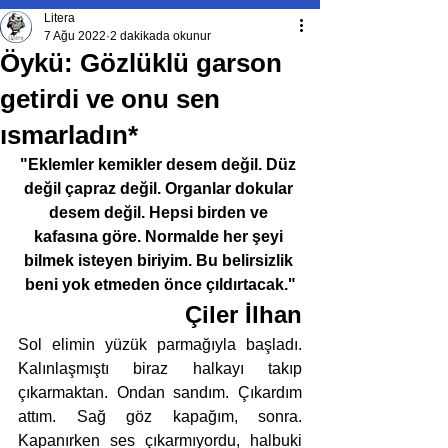
Litera
7 Ağu 2022
2 dakikada okunur
Öykü: Gözlüklü garson
getirdi ve onu sen
ısmarladın*
"Eklemler kemikler desem değil. Düz 
değil çapraz değil. Organlar dokular 
desem değil. Hepsi birden ve 
kafasına göre. Normalde her şeyi 
bilmek isteyen biriyim. Bu belirsizlik 
beni yok etmeden önce çıldırtacak."
Çiler İlhan
Sol elimin yüzük parmağıyla başladı. 
Kalınlaşmıştı biraz halkayı takıp 
çıkarmaktan. Ondan sandım. Çıkardım 
attım. Sağ göz kapağım, sonra. 
Kapanırken ses çıkarmıyordu, halbuki 