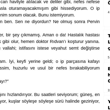
can havliyle atılacak ve deliler gibi, nefes nefese 
asla oturamayacakmışım gibi hissediyorum. O ip 
4
benim sonum olacak. Bunu istemiyorum.
n ben. Sen ne diyordun? Ne olmuş sonra Pervin 
r, bir şey çıkmamış. Aman o da! Hastalık hastası 
 gibi olur, hemen doktor Rıdvan’ı koşturur yanına. 
llahi; istifasını istese veyahut semt değiştirse 
5
. İyi, keyfi yerine geldi; o ip parçasına kafayı 
im, huzurlu ve usul bir nefes bırakabiliyorum 
ayı?”
3
ğını hızlandırıyor. Bu saatleri seviyorum; güneş, en 
yor, kuşlar söyleşe söyleşe sürü halinde geziniyor, 