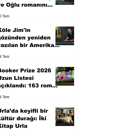
ve Oğlu romanını
sinemaya uyarlıyor
0 Tem
Köle Jim'in
gözünden yeniden
yazılan bir Amerikan
klasiği
9 Tem
Booker Prize 2026
Uzun Listesi
açıklandı: 163 roman
arasından seçilen 13
8 Tem
eser yarışacak
rla’da keyifli bir
kültür durağı: İki
Kitap Urla