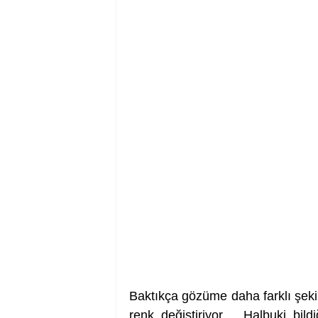
Baktıkça gözüme daha farklı şekill
renk değiştiriyor… Halbuki bild