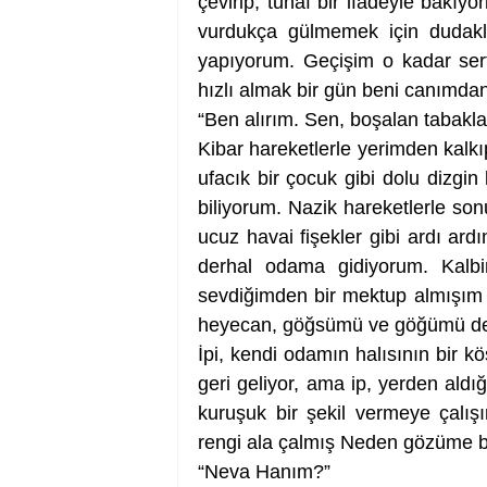
çevirip, tuhaf bir ifadeyle bakıyo
vurdukça gülmemek için dudakla
yapıyorum. Geçişim o kadar sert 
hızlı almak bir gün beni canımdan
“Ben alırım. Sen, boşalan tabakla
Kibar hareketlerle yerimden kalkı
ufacık bir çocuk gibi dolu dizgi
biliyorum. Nazik hareketlerle so
ucuz havai fişekler gibi ardı ardın
derhal odama gidiyorum. Kalbim
sevdiğimden bir mektup almışım da
heyecan, göğsümü ve göğümü del
İpi, kendi odamın halısının bir kö
geri geliyor, ama ip, yerden aldığ
kuruşuk bir şekil vermeye çalış
rengi ala çalmış Neden gözüme 
“Neva Hanım?”