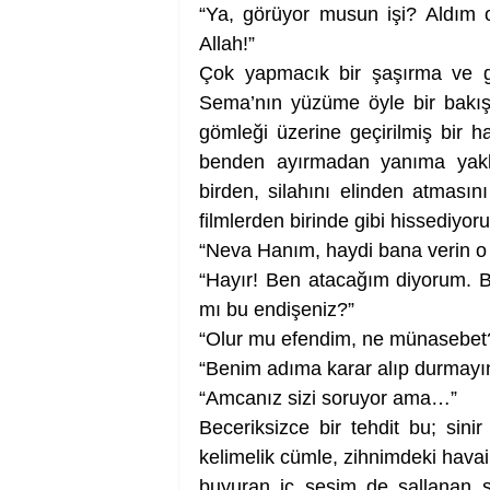
“Ya, görüyor musun işi? Aldım 
Allah!”
Çok yapmacık bir şaşırma ve g
Sema’nın yüzüme öyle bir bakışı
gömleği üzerine geçirilmiş bir ha
benden ayırmadan yanıma yaklaş
birden, silahını elinden atması
filmlerden birinde gibi hissediyor
“Neva Hanım, haydi bana verin o 
“Hayır! Ben atacağım diyorum. B
mı bu endişeniz?”
“Olur mu efendim, ne münasebet
“Benim adıma karar alıp durmayın
“Amcanız sizi soruyor ama…”
Beceriksizce bir tehdit bu; sini
kelimelik cümle, zihnimdeki havai
buyuran iç sesim de sallanan sa