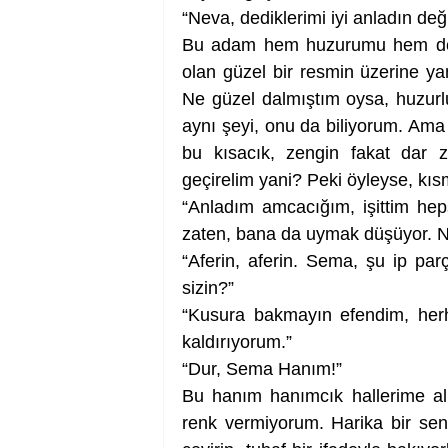
“Neva, dediklerimi iyi anladın değ
Bu adam hem huzurumu hem de si
olan güzel bir resmin üzerine yanl
Ne güzel dalmıştım oysa, huzur
aynı şeyi, onu da biliyorum. Ama
bu kısacık, zengin fakat dar 
geçirelim yani? Peki öyleyse, kı
“Anladım amcacığım, işittim hep
zaten, bana da uymak düşüyor. Ne l
“Aferin, aferin. Sema, şu ip parç
sizin?”
“Kusura bakmayın efendim, herh
kaldırıyorum.”
“Dur, Sema Hanım!”
Bu hanım hanımcık hallerime alışk
renk vermiyorum. Harika bir sen