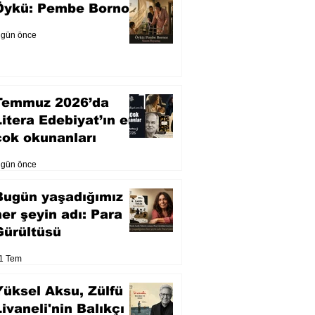
Öykü: Pembe Bornoz
 gün önce
Temmuz 2026’da
Litera Edebiyat’ın en
çok okunanları
 gün önce
Bugün yaşadığımız
her şeyin adı: Para
Gürültüsü
1 Tem
Yüksel Aksu, Zülfü
Livaneli'nin Balıkçı