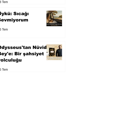
8 Tem
Öykü: Sıcağı
Sevmiyorum
6 Tem
Odysseus'tan Nüvid
Bey'e: Bir şahsiyet
yolculuğu
5 Tem