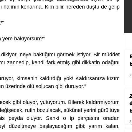
ni halının kenarına. Kim bilir nereden düştü de gelip 
?”
ın yere bakıyorsun?”
dikiyor, neye baktığımı görmek istiyor. Bir müddet 
ı zannedip, kendi fark etmiş gibi dikkatin odağını 
2
ruyor, kimsenin kaldırdığı yok! Kaldırsanıza kızım 
ın üzerinde ölü solucan gibi duruyor.”
ecek gibi oluyor, yutuyorum. Bilerek kaldırmıyorum 
değişecek, rutin bozulacak, sükûnet yerini gürültüye 
b
is peyda oluyor. Sanki o ip parçasını oradan 
3
eyi düzeltmeye başlayacağım gibi; yarım kalan, 