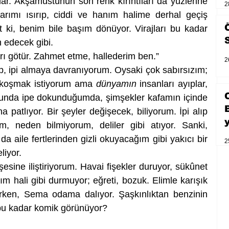
rlar. Akşamüstünün son renk kırıntıları da yüzlerine 
2
rımı ısırıp, ciddi ve hanım halime derhal geçiş 
ki, benim bile başım dönüyor. Virajları bu kadar 
 edecek gibi. 
rı götür. Zahmet etme, hallederim ben.”
2
p, ipi almaya davranıyorum. Oysaki çok sabırsızım; 
n koşmak istiyorum ama 
dünyamın
 insanları ayıplar, 
nunda ipe dokunduğumda, şimşekler kafamın içinde 
a patlıyor. Bir şeyler değişecek, biliyorum. İpi alıp 
, neden bilmiyorum, deliler gibi atıyor. Sanki, 
 aile fertlerinden gizli okuyacağım gibi yakıcı bir 
2
iyor.
şesine iliştiriyorum. Havai fişekler duruyor, sükûnet 
ım hali gibi durmuyor; eğreti, bozuk. Elimle karışık 
ırken, Sema odama dalıyor. Şaşkınlıktan benzinin 
bu kadar komik görünüyor?