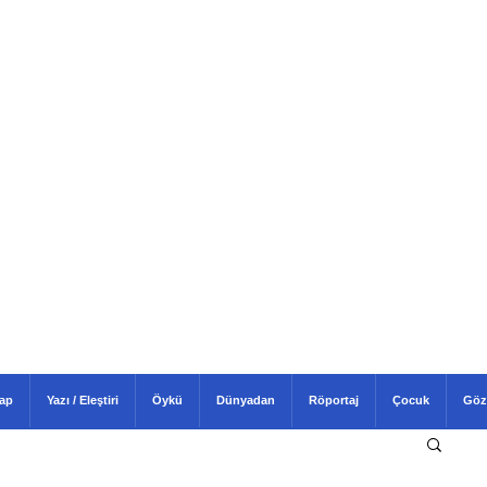
tap
Yazı / Eleştiri
Öykü
Dünyadan
Röportaj
Çocuk
Göz