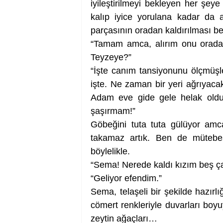
iyileştirilmeyi bekleyen her şeye 
kalıp iyice yorulana kadar da 
parçasının oradan kaldırılması 
“Tamam amca, alırım onu orada
Teyzeye?”
“İşte canım tansiyonunu ölçmüşle
işte. Ne zaman bir yeri ağrıyacak
Adam eve gide gele helak oldu va
şaşırmam!”
Göbeğini tuta tuta gülüyor amcam
takamaz artık. Ben de mütebess
böylelikle.
“Sema! Nerede kaldı kızım beş ç
“Geliyor efendim.”
Sema, telaşeli bir şekilde hazırlı
cömert renkleriyle duvarları boyu
zeytin ağaçları…