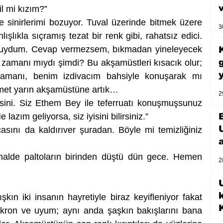
il mi kızım?”
nirlerimi bozuyor. Tuval üzerinde bitmek üzere 
3
ışlıkla sıçramış tezat bir renk gibi, rahatsız edici. 
luydum. Cevap vermezsem, bıkmadan yineleyecek 
 zamanı mıydı şimdi? Bu akşamüstleri kısacık olur; 
zamanı, benim izdivacım bahsiyle konuşarak mı 
smet yarın akşamüstüne artık…
2
sini. Siz Ethem Bey ile teferruatı konuşmuşsunuz 
azım geliyorsa, siz iyisini bilirsiniz.”
asını da kaldırıver şuradan. Böyle mi temizliğiniz 
alde paltoların birinden düştü dün gece. Hemen 
2
U
ın iki insanın hayretiyle biraz keyifleniyor fakat 
kron ve uyum; aynı anda şaşkın bakışlarını bana 