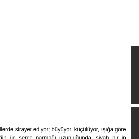
erde sirayet ediyor; büyüyor, küçülüyor, ışığa göre 
iğin üç serçe parmağı uzunluğunda, siyah bir ip 