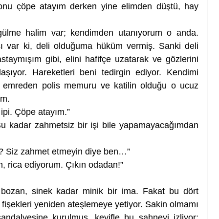
onu çöpe atayım derken yine elimden düştü, hay 
ülme halim var; kendimden utanıyorum o anda. 
 var ki, deli olduğuma hüküm vermiş. Sanki deli 
staymışım gibi, elini hafifçe uzatarak ve gözlerini 
ıyor. Hareketleri beni tedirgin ediyor. Kendimi 
nı emreden polis memuru ve katilin olduğu o ucuz 
um.
ipi. Çöpe atayım.”
u kadar zahmetsiz bir işi bile yapamayacağımdan 
? Siz zahmet etmeyin diye ben…”
, rica ediyorum. Çıkın odadan!”
r bozan, sinek kadar minik bir ima. Fakat bu dört 
 fişekleri yeniden ateşlemeye yetiyor. Sakin olmamı 
ndalyesine kurulmuş, keyifle bu sahneyi izliyor; 