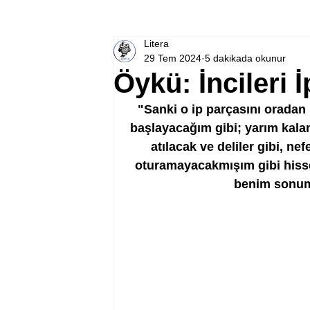
Litera
29 Tem 2024
5 dakikada okunur
Öykü: İncileri İ
"Sanki o ip parçasını oradan
başlayacağım gibi; yarım kalan,
atılacak ve deliler gibi, ne
oturamayacakmışım gibi hisse
benim sonum