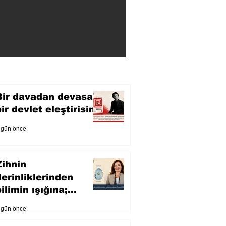
Bir davadan devasa
bir devlet eleştirisine
 gün önce
Zihnin
derinliklerinden
ilimin ışığına;
İnsanlık Karnesi
 gün önce