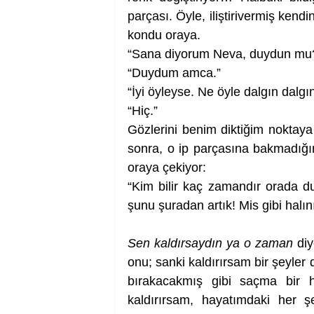
parçası. Öyle, iliştirivermiş kendi
kondu oraya.
“Sana diyorum Neva, duydun mu
“Duydum amca.”
“İyi öyleyse. Ne öyle dalgın dalg
“Hiç.”
Gözlerini benim diktiğim noktaya 
sonra, o ip parçasına bakmadığım
oraya çekiyor:
“Kim bilir kaç zamandır orada du
şunu şuradan artık! Mis gibi halın
Sen kaldırsaydın ya o zaman 
diy
onu; sanki kaldırırsam bir şeyler 
bırakacakmış gibi saçma bir h
kaldırırsam, hayatımdaki her ş