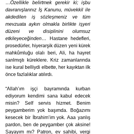
…
Özellikle belirtmek gerekir ki; işbu 
davranışlarınız İş Kanunu, müvekkil ile 
akdedilen iş sözleşmeniz ve tüm 
mevzuata aykırı olmakla birlikte işyeri 
düzeni ve disiplinini olumsuz 
etkileyeceğinden
… Hastane hedefleri, 
prosedürler, hiyerarşik düzen yeni kürek 
mahkûmluğu olalı beri, Ali, ha hayret 
sarılmıştı küreklere. Kriz zamanlarında 
ise kural belliydi elbette, her kayıktan ilk 
önce fazlalıklar atılırdı. 
“Allah’ım işçi bayramında kurban 
ediyorum kendimi sana kabul edecek 
misin? Self servis hizmet. Benim 
peygamberim yok başımda. Boğazımı 
kesecek bir İbrahim’im yok. Aaa yanlış 
pardon, ben de peygamber çok aksine! 
Sayayım mı? Patron, ev sahibi, vergi 