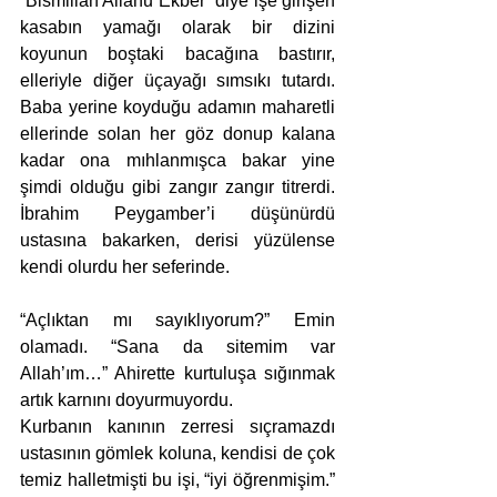
“Bismillah Allahu Ekber” diye işe girişen 
kasabın yamağı olarak bir dizini 
koyunun boştaki bacağına bastırır, 
elleriyle diğer üçayağı sımsıkı tutardı. 
Baba yerine koyduğu adamın maharetli 
ellerinde solan her göz donup kalana 
kadar ona mıhlanmışca bakar yine 
şimdi olduğu gibi zangır zangır titrerdi. 
İbrahim Peygamber’i düşünürdü 
ustasına bakarken, derisi yüzülense 
kendi olurdu her seferinde.
“Açlıktan mı sayıklıyorum?” Emin 
olamadı. “Sana da sitemim var 
Allah’ım…” Ahirette kurtuluşa sığınmak 
artık karnını doyurmuyordu.
Kurbanın kanının zerresi sıçramazdı 
ustasının gömlek koluna, kendisi de çok 
temiz halletmişti bu işi, “iyi öğrenmişim.” 