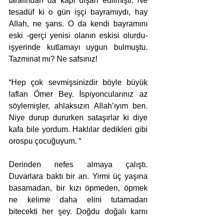
tarafından da kapı dışarı edilmişti. Ne 
tesadüf ki o gün işçi bayramıydı, hay 
Allah, ne şans. O da kendi bayramını 
eski -gerçi yenisi olanın eskisi olurdu- 
işyerinde kutlamayı uygun bulmuştu. 
Tazminat mı? Ne safsınız!
“Hep çok sevmişsinizdir böyle büyük 
lafları Ömer Bey. İspiyoncularınız az 
söylemişler, ahlaksızın Allah’ıyım ben. 
Niye durup dururken sataşırlar ki diye 
kafa bile yordum. Haklılar dedikleri gibi 
orospu çocuğuyum. “ 
Derinden nefes almaya çalıştı. 
Duvarlara baktı bir an. Yirmi üç yaşına 
basamadan, bir kızı öpmeden, öpmek 
ne kelime daha elini tutamadan 
bitecekti her şey. Doğdu doğalı karnı 