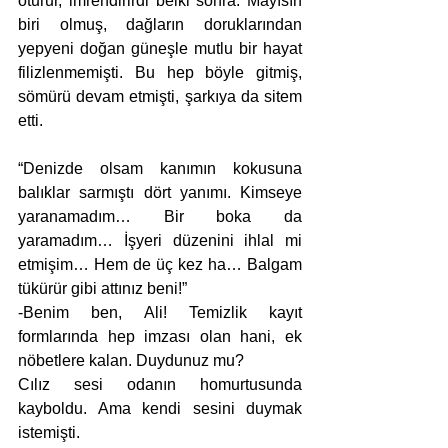
oturur, imrendirirdi belki sonra. Mayısın 
biri olmuş, dağların doruklarından 
yepyeni doğan güneşle mutlu bir hayat 
filizlenmemişti. Bu hep böyle gitmiş, 
sömürü devam etmişti, şarkıya da sitem 
etti.
“Denizde olsam kanımın kokusuna 
balıklar sarmıştı dört yanımı. Kimseye 
yaranamadım… Bir boka da 
yaramadım… İşyeri düzenini ihlal mi 
etmişim… Hem de üç kez ha… Balgam 
tükürür gibi attınız beni!” 
-Benim ben, Ali! Temizlik kayıt 
formlarında hep imzası olan hani, ek 
nöbetlere kalan. Duydunuz mu?
Cılız sesi odanın homurtusunda 
kayboldu. Ama kendi sesini duymak 
istemişti. 