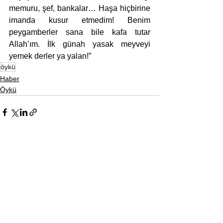
memuru, şef, bankalar… Haşa hiçbirine 
imanda kusur etmedim! Benim 
peygamberler sana bile kafa tutar 
Allah’ım. İlk günah yasak meyveyi 
yemek derler ya yalan!”
öykü
Haber
Öykü
Hepsini Gör
Son Yazılar