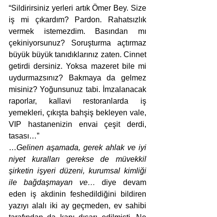
“Sildirirsiniz yerleri artık Ömer Bey. Size 
iş mi çıkardım? Pardon. Rahatsızlık 
vermek istemezdim. Basından mı 
çekiniyorsunuz? Soruşturma açtırmaz 
büyük büyük tanıdıklarınız zaten. Cinnet 
getirdi dersiniz. Yoksa mazeret bile mi 
uydurmazsınız? Bakmaya da gelmez 
misiniz? Yoğunsunuz tabi. İmzalanacak 
raporlar, kallavi restoranlarda iş 
yemekleri, çıkışta bahşiş bekleyen vale, 
VIP hastanenizin envai çeşit derdi, 
tasası…”
…
Gelinen aşamada, gerek ahlak ve iyi 
niyet kuralları gerekse de müvekkil 
şirketin işyeri düzeni, kurumsal kimliği 
ile bağdaşmayan ve…
 diye devam 
eden iş akdinin feshedildiğini bildiren 
yazıyı alalı iki ay geçmeden, ev sahibi 