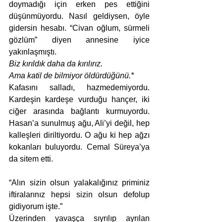
doymadığı için erken pes ettiğini 
düşünmüyordu. Nasıl geldiysen, öyle 
gidersin hesabı. “Civan oğlum, sürmeli 
gözlüm” diyen annesine iyice 
yakınlaşmıştı. 
Biz kırıldık daha da kırılırız.
Ama katil de bilmiyor öldürdüğünü.*
Kafasını salladı, hazmedemiyordu. 
Kardeşin kardeşe vurduğu hançer, iki 
ciğer arasında bağlantı kurmuyordu. 
Hasan’a sunulmuş ağu, Ali’yi değil, hep 
kalleşleri diriltiyordu. O ağu ki hep ağzı 
kokanları buluyordu. Cemal Süreya’ya 
da sitem etti.
“Alın sizin olsun yalakalığınız priminiz 
iftiralarınız hepsi sizin olsun defolup 
gidiyorum işte.” 
Üzerinden yavaşça sıyrılıp ayrılan 