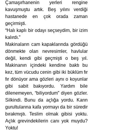
Çamaşırhanenin yerleri rengine 
kavuşmuştu artık. Beş yılını verdiği 
hastanede en çok orada zaman 
geçirmişti.
“Halı kaplı bir odayı seçseydim, bir izim 
kalırdı.” 
Makinaların cam kapaklarında gördüğü 
dönmekte olan nevresimler, havlular 
değil, kendi gibi geçmişti o beş yıl. 
Makinanın içindeki kendine baktı bu 
kez, tüm vücudu cenin gibi iki büklüm fır 
fır dönüyor ama gözleri aynı o koyunlar 
gibi sabit bakıyordu. Yardım bile 
dilenemeyen, “biliyordum” diyen gözler. 
Silkindi. Bunu da açlığa yordu. Karın 
gurultularına kafa yormayı da bir süredir 
bırakmıştı. Teslim olmak gibisi yoktu. 
Açlık grevindekilerin canı yok muydu? 
Yoktu!