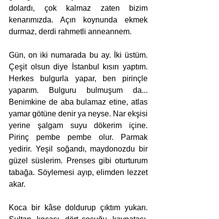
dolardı, çok kalmaz zaten bizim 
kenarımızda. Açın koynunda ekmek 
durmaz, derdi rahmetli anneannem.
Gün, on iki numarada bu ay. İki üstüm. 
Çeşit olsun diye İstanbul kısırı yaptım. 
Herkes bulgurla yapar, ben pirinçle 
yaparım. Bulguru bulmuşum da... 
Benimkine de aba bulamaz etine, atlas 
yamar götüne denir ya neyse. Nar ekşisi 
yerine şalgam suyu dökerim içine. 
Pirinç pembe pembe olur. Parmak 
yedirir. Yeşil soğandı, maydonozdu bir 
güzel süslerim. Prenses gibi oturturum 
tabağa. Söylemesi ayıp, elimden lezzet 
akar.
Koca bir kâse doldurup çıktım yukarı. 