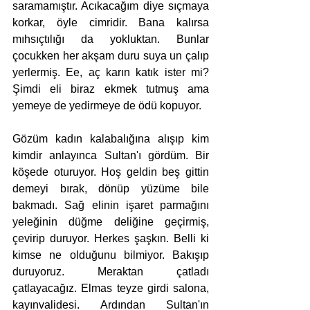
saramamıştır. Acıkacağım diye sıçmaya 
korkar, öyle cimridir. Bana kalırsa 
mıhsıçtılığı da yokluktan. Bunlar 
çocukken her akşam duru suya un çalıp 
yerlermiş. Ee, aç karın katık ister mi? 
Şimdi eli biraz ekmek tutmuş ama 
yemeye de yedirmeye de ödü kopuyor.        
Gözüm kadın kalabalığına alışıp kim 
kimdir anlayınca Sultan'ı gördüm. Bir 
köşede oturuyor. Hoş geldin beş gittin 
demeyi bırak, dönüp yüzüme bile 
bakmadı. Sağ elinin işaret parmağını 
yeleğinin düğme deliğine geçirmiş, 
çevirip duruyor. Herkes şaşkın. Belli ki 
kimse ne olduğunu bilmiyor. Bakışıp 
duruyoruz. Meraktan çatladı 
çatlayacağız. Elmas teyze girdi salona, 
kayınvalidesi. Ardından Sultan'ın 