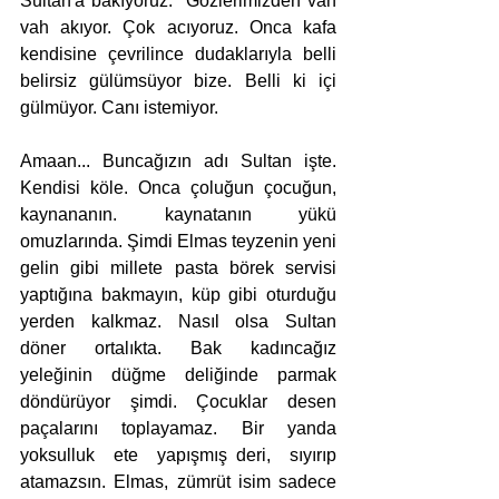
Sultan'a bakıyoruz.  Gözlerimizden vah 
vah akıyor. Çok acıyoruz. Onca kafa 
kendisine çevrilince dudaklarıyla belli 
belirsiz gülümsüyor bize. Belli ki içi 
gülmüyor. Canı istemiyor. 
Amaan... Buncağızın adı Sultan işte. 
Kendisi köle. Onca çoluğun çocuğun, 
kaynananın. kaynatanın yükü 
omuzlarında. Şimdi Elmas teyzenin yeni 
gelin gibi millete pasta börek servisi 
yaptığına bakmayın, küp gibi oturduğu 
yerden kalkmaz. Nasıl olsa Sultan 
döner ortalıkta. Bak kadıncağız 
yeleğinin düğme deliğinde parmak 
döndürüyor şimdi. Çocuklar desen 
paçalarını toplayamaz. Bir yanda 
yoksulluk  ete  yapışmış deri,  sıyırıp 
atamazsın. Elmas, zümrüt isim sadece 