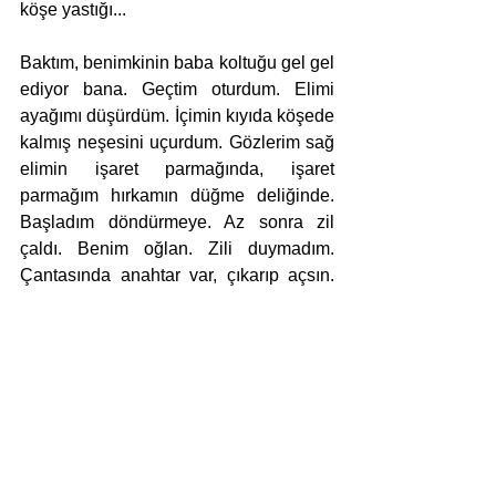
köşe yastığı...
Baktım, benimkinin baba koltuğu gel gel 
ediyor bana. Geçtim oturdum. Elimi 
ayağımı düşürdüm. İçimin kıyıda köşede 
kalmış neşesini uçurdum. Gözlerim sağ 
elimin işaret parmağında, işaret 
parmağım hırkamın düğme deliğinde. 
Başladım döndürmeye. Az sonra zil 
çaldı. Benim oğlan. Zili duymadım. 
Çantasında anahtar var, çıkarıp açsın. 
Zil yetmedi, kapıyı yumruklamaya 
başladı. Apartman yıkılıyor. “Anneeeaa, 
anahtarı evde unuttum, açsana kapıyı!” 
diye yırtınıyor. Komşuları başımıza 
toplayacak. Dayanamadım. Hışımla 
kalkıp söylene söylene açtım kapıyı. 
“Aman be evladım, ağız tadıyla bir 
delirtmiyorsunuz insanı!”