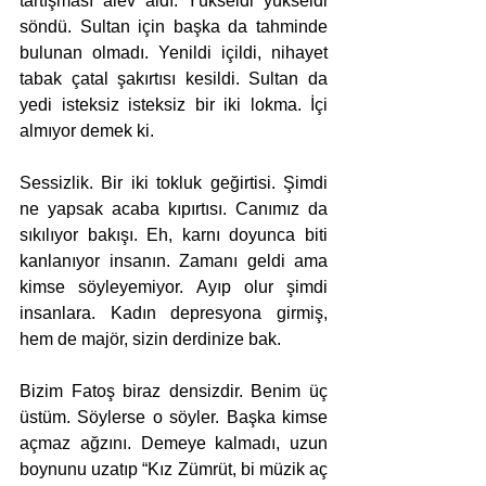
tartışması alev aldı. Yükseldi yükseldi 
söndü. Sultan için başka da tahminde 
bulunan olmadı. Yenildi içildi, nihayet 
tabak çatal şakırtısı kesildi. Sultan da 
yedi isteksiz isteksiz bir iki lokma. İçi 
almıyor demek ki. 
Sessizlik. Bir iki tokluk geğirtisi. Şimdi 
ne yapsak acaba kıpırtısı. Canımız da 
sıkılıyor bakışı. Eh, karnı doyunca biti 
kanlanıyor insanın. Zamanı geldi ama 
kimse söyleyemiyor. Ayıp olur şimdi 
insanlara. Kadın depresyona girmiş, 
hem de majör, sizin derdinize bak.
Bizim Fatoş biraz densizdir. Benim üç 
üstüm. Söylerse o söyler. Başka kimse 
açmaz ağzını. Demeye kalmadı, uzun 
boynunu uzatıp “Kız Zümrüt, bi müzik aç 