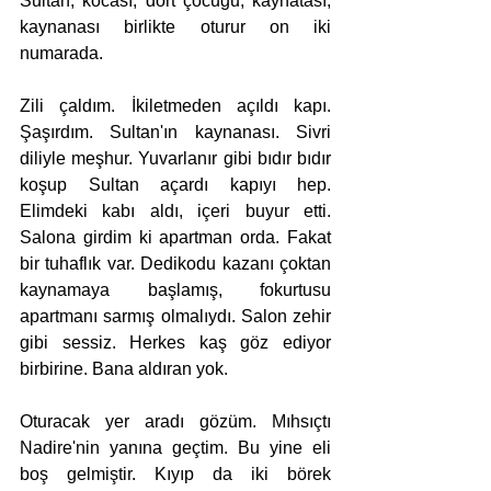
Sultan, kocası, dört çocuğu, kaynatası, 
kaynanası birlikte oturur on iki 
numarada.
Zili çaldım. İkiletmeden açıldı kapı. 
Şaşırdım. Sultan'ın kaynanası. Sivri 
diliyle meşhur. Yuvarlanır gibi bıdır bıdır 
koşup Sultan açardı kapıyı hep. 
Elimdeki kabı aldı, içeri buyur etti. 
Salona girdim ki apartman orda. Fakat 
bir tuhaflık var. Dedikodu kazanı çoktan 
kaynamaya başlamış, fokurtusu 
apartmanı sarmış olmalıydı. Salon zehir 
gibi sessiz. Herkes kaş göz ediyor 
birbirine. Bana aldıran yok.
Oturacak yer aradı gözüm. Mıhsıçtı 
Nadire'nin yanına geçtim. Bu yine eli 
boş gelmiştir. Kıyıp da iki börek 