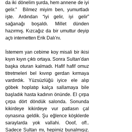
da iki dönelim şurda, hem annene de iyi 
gelir.”  Bilmez miyim ben, yumurtladı 
işte. Ardından “iyi gelir, iyi gelir” 
sağanağı boşaldı. Millet dünden 
hazırmış. Kızcağız da bir umuttur deyip 
açtı internetten Erik Dalı'nı.
İstemem yan cebime koy misali bir ikisi 
kıyın kıyın çıktı ortaya. Sonra Sultan'dan 
başka oturan kalmadı. Hafif hafif omuz 
titretmeleri bel kıvırıp gerdan kırmaya 
vardırdık. Yüzsüzlüğü iyice ele alıp 
göbek hoplatıp kalça sallamaya bile 
başladık hasta kadının önünde. El çırpa 
çırpa dört döndük salonda. Sonunda 
kikirdeye kikirdeye vur patlasın çal 
oynasına geldik. Şu eğlence köşklerde 
saraylarda yok vallahi. Ooof, of!.. 
Sadece Sultan mı, hepimiz bunalmışız. 