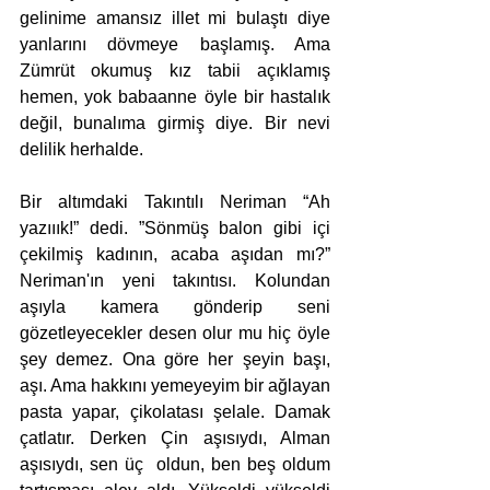
gelinime amansız illet mi bulaştı diye 
yanlarını dövmeye başlamış. Ama 
Zümrüt okumuş kız tabii açıklamış 
hemen, yok babaanne öyle bir hastalık 
değil, bunalıma girmiş diye. Bir nevi 
delilik herhalde. 
Bir altımdaki Takıntılı Neriman “Ah 
yazııık!” dedi. ”Sönmüş balon gibi içi 
çekilmiş kadının, acaba aşıdan mı?” 
Neriman'ın yeni takıntısı. Kolundan 
aşıyla kamera gönderip seni 
gözetleyecekler desen olur mu hiç öyle 
şey demez. Ona göre her şeyin başı, 
aşı. Ama hakkını yemeyeyim bir ağlayan 
pasta yapar, çikolatası şelale. Damak 
çatlatır. Derken Çin aşısıydı, Alman 
aşısıydı, sen üç  oldun, ben beş oldum 