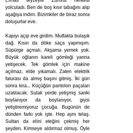
Elmas teyzeyle Zümrüt herkesi 
yolculadı. Ben de boş kısır tabağını alıp 
aşağıya indim. Bizimkiler de biraz sonra 
doluşurlar eve. 
Kapıyı açıp eve girdim. Mutfakta bulaşık 
dağ. Kısırı da döke saça yapmışım. 
Süpürge açmalı. Akşama yemek yok. 
Büyük oğlanın kareli gömleği yarına 
yetişecek. Tek gömlek için makine 
açılmaz, elde yıkamalı. Zaten elektrik 
faturası da almış başını gitmiş. İki gün 
sonra kira... Küçüğün pantolon paçaları 
uzatılacak. Sulak yerde yetişmiş sanki 
boylanıyor da boylanıyor, giysi 
yetiştiremiyoruz çocuğa. Bugünün de 
dünden farkı yok işte. Hep aynı telaş. 
Sultan da elini eteğini çekmiş her 
şeyden. Kimseye aldırmaz olmuş. Öyle 