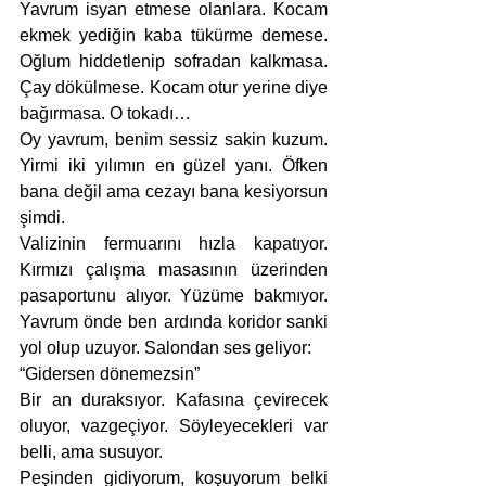
Yavrum isyan etmese olanlara. Kocam 
ekmek yediğin kaba tükürme demese. 
Oğlum hiddetlenip sofradan kalkmasa. 
Çay dökülmese. Kocam otur yerine diye 
bağırmasa. O tokadı…
Oy yavrum, benim sessiz sakin kuzum. 
Yirmi iki yılımın en güzel yanı. Öfken 
bana değil ama cezayı bana kesiyorsun 
şimdi. 
Valizinin fermuarını hızla kapatıyor. 
Kırmızı çalışma masasının üzerinden 
pasaportunu alıyor. Yüzüme bakmıyor. 
Yavrum önde ben ardında koridor sanki 
yol olup uzuyor. Salondan ses geliyor:
“Gidersen dönemezsin”
Bir an duraksıyor. Kafasına çevirecek 
oluyor, vazgeçiyor. Söyleyecekleri var 
belli, ama susuyor.
Peşinden gidiyorum, koşuyorum belki 