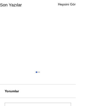
Hepsini Gör
Son Yazılar
Yorumlar
Öykü: Pembe B