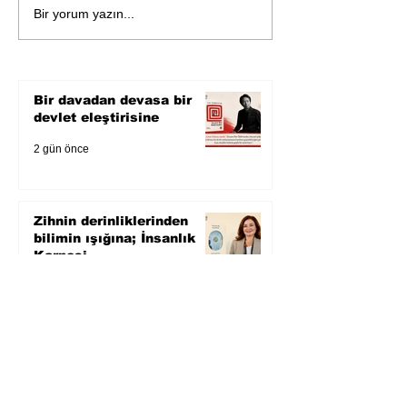
Zihnin derinliklerinden
Bir yorum yazın...
bilimin ışığına; İnsanlık
Karnesi
Bir davadan devasa bir
devlet eleştirisine
2 gün önce
Zihnin derinliklerinden
bilimin ışığına; İnsanlık
Karnesi
3 gün önce
Öykü: Pembe Bornoz
4 gün önce