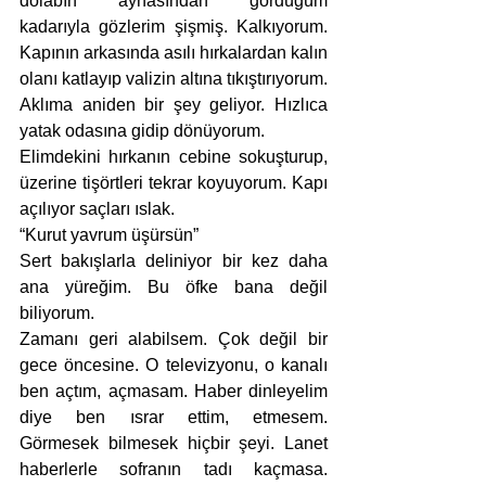
dolabın aynasından gördüğüm 
kadarıyla gözlerim şişmiş. Kalkıyorum. 
Kapının arkasında asılı hırkalardan kalın 
olanı katlayıp valizin altına tıkıştırıyorum. 
Aklıma aniden bir şey geliyor. Hızlıca 
yatak odasına gidip dönüyorum.
Elimdekini hırkanın cebine sokuşturup, 
üzerine tişörtleri tekrar koyuyorum. Kapı 
açılıyor saçları ıslak.
“Kurut yavrum üşürsün”
Sert bakışlarla deliniyor bir kez daha 
ana yüreğim. Bu öfke bana değil 
biliyorum.
Zamanı geri alabilsem. Çok değil bir 
gece öncesine. O televizyonu, o kanalı 
ben açtım, açmasam. Haber dinleyelim 
diye ben ısrar ettim, etmesem. 
Görmesek bilmesek hiçbir şeyi. Lanet 
haberlerle sofranın tadı kaçmasa. 