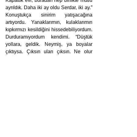
Kapattık evi, buradan hep birlikte mutlu 
ayrıldık. Daha iki ay oldu Serdar, iki ay.” 
Konuştukça sinirim yatışacağına 
artıyordu. Yanaklarımın, kulaklarımın 
kıpkırmızı kesildiğini hissedebiliyordum. 
Durduramıyordum kendimi. “Düştük 
yollara, geldik. Neymiş, ya boyalar 
çıktıysa. Çıksın ulan çıksın. Ne olur 
çıkarsa? Saatlerce yol tepmeye değer 
mi buraya kadar?” Ben konuştukça 
Serdar başını önüne eğdi. İki damla yaş 
süzüldü yanaklarına. Elindekiler yere 
düştü. Boya kutusunun eğreti duran 
kapağı açıldı. Boya aktı otlara. İki üç 
karışlık alan yeşilden siyaha döndü 
hemencecik. Serdar hiçbir şey 
söylemeden mecalsiz adımlarla 
arabaya doğru yürüdü. Ben orada 
öylece kaldım. Ayakta bekledim birkaç 