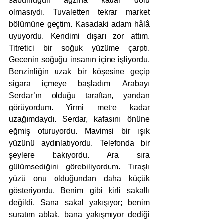
sabunluğun ağzına kadar dolu 
olmasıydı. Tuvaletten tekrar market 
bölümüne geçtim. Kasadaki adam hâlâ 
uyuyordu. Kendimi dışarı zor attım. 
Titretici bir soğuk yüzüme çarptı. 
Gecenin soğuğu insanın içine işliyordu. 
Benzinliğin uzak bir köşesine geçip 
sigara içmeye başladım. Arabayı 
Serdar’ın olduğu taraftan, yandan 
görüyordum. Yirmi metre kadar 
uzağımdaydı. Serdar, kafasını önüne 
eğmiş oturuyordu. Mavimsi bir ışık 
yüzünü aydınlatıyordu. Telefonda bir 
şeylere bakıyordu. Ara sıra 
gülümsediğini görebiliyordum. Tıraşlı 
yüzü onu olduğundan daha küçük 
gösteriyordu. Benim gibi kirli sakallı 
değildi. Sana sakal yakışıyor; benim 
suratım ablak, bana yakışmıyor dediği 