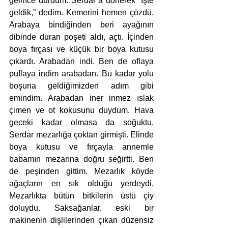
gelince durdum. Serdar’a dönerek “İşte 
geldik,” dedim. Kemerini hemen çözdü. 
Arabaya bindiğinden beri ayağının 
dibinde duran poşeti aldı, açtı. İçinden 
boya fırçası ve küçük bir boya kutusu 
çıkardı. Arabadan indi. Ben de oflaya 
puflaya indim arabadan. Bu kadar yolu 
boşuna geldiğimizden adım gibi 
emindim. Arabadan iner inmez ıslak 
çimen ve ot kokusunu duydum. Hava 
geceki kadar olmasa da soğuktu. 
Serdar mezarlığa çoktan girmişti. Elinde 
boya kutusu ve fırçayla annemle 
babamın mezarına doğru seğirtti. Ben 
de peşinden gittim. Mezarlık köyde 
ağaçların en sık olduğu yerdeydi. 
Mezarlıkta bütün bitkilerin üstü çiy 
doluydu. Saksağanlar, eski bir 
makinenin dişlilerinden çıkan düzensiz 