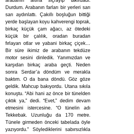
arabanın altına sıçrayıp takırdadı. 
Durdum. Arabanın farları bir yerleri sarı 
sarı aydınlattı. Çakıllı boşluğun bittiği 
yerde başlayan koyu kahverengi toprak, 
birkaç küçük çam ağacı, az ötedeki 
küçük bir çalılık, oradan buradan 
fırlayan otlar ve yabani birkaç çiçek… 
Bir süre ikimiz de arabanın tekdüze 
motor sesini dinledik. Yanımızdan ve 
karşıdan birkaç araba geçti. Neden 
sonra Serdar’a döndüm ve merakla 
baktım. O da bana döndü. Göz göze 
geldik. Mahcup bakıyordu. Utana sıkıla 
konuştu. “Abi hani az önce bir tünelden 
çıktık ya,” dedi. “Evet,” dedim devam 
etmesini istercesine. “O tünelin adı 
Tekkebak. Uzunluğu da 170 metre. 
Tünele girmeden önceki tabelada öyle 
yazıyordu.” Söylediklerini sabırsızlıkla 