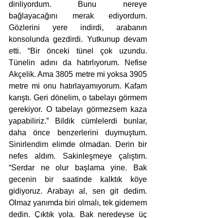
dinliyordum. Bunu nereye 
bağlayacağını merak ediyordum. 
Gözlerini yere indirdi, arabanın 
konsolunda gezdirdi. Yutkunup devam 
etti. “Bir önceki tünel çok uzundu. 
Tünelin adını da hatırlıyorum. Nefise 
Akçelik. Ama 3805 metre mi yoksa 3905 
metre mi onu hatırlayamıyorum. Kafam 
karıştı. Geri dönelim, o tabelayı görmem 
gerekiyor. O tabelayı görmezsem kaza 
yapabiliriz.” Bildik cümlelerdi bunlar, 
daha önce benzerlerini duymuştum. 
Sinirlendim elimde olmadan. Derin bir 
nefes aldım. Sakinleşmeye çalıştım. 
“Serdar ne olur başlama yine. Bak 
gecenin bir saatinde kalktık köye 
gidiyoruz. Arabayı al, sen git dedim. 
Olmaz yanımda biri olmalı, tek gidemem 
dedin. Çıktık yola. Bak neredeyse üç 