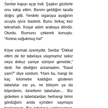
Serdar kapıyı açıp indi. Şaşkın gözlerle 
onu takip ettim. Benim geldiğim tarafa 
doğru gitti. Yerdeki sigaraya ayağının 
ucuyla iyice bastırdı. Bunu birkaç kez 
tekrarladı. Koşar adım arabaya döndü. 
Oturdu. Burnunu çekerek konuştu. 
“Amma soğukmuş ha!” 
Köye varmak üzereydik. Serdar “Dikkat 
ettim de bir tabelaya ulaşmamız sekiz 
veya dokuz saniye sürüyor genelde,” 
dedi. Ne dediğini anlamadım. “Nasıl 
yani?” diye sordum. “Hani bu, hangi ile 
kaç kilometre kaldığını gösteren 
tabelalar var ya, ne bileyim ya da 
köprülerin, tünellerin tabelaları… Biz 
giderken o tabelalardan herhangi birini 
gördüğüm anda içimden saymaya 