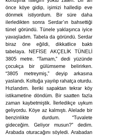
konuşma isteğim yoktu zaten. Bir an 
önce köye gidip, işimizi halledip eve 
dönmek istiyordum. Bir süre daha 
ilerledikten sonra Serdar’ın bahsettiği 
tünel göründü. Tünele yaklaşınca iyice 
yavaşladım. Tabela da göründü. Serdar 
biraz öne eğildi, dikkatlice baktı 
tabelaya. NEFİSE AKÇELİK TÜNELİ 
3805 metre. “Tamam,” dedi yüzünde 
çocukça bir gülümseme belirirken. 
“3805 metreymiş,” deyip arkasına 
yaslandı. Koltuğa yayılıp rahatça oturdu. 
Hızlandım. İleriki sapaktan tekrar köy 
istikametine döndüm. Bir saatten fazla 
zaman kaybetmiştik. İlerledikçe uykum 
geliyordu. Köye az kalmıştı. Alelade bir 
benzinlikte durdum. “Tuvalete 
gideceğim. Geliyor musun?” dedim. 
Arabada oturacağını söyledi. Arabadan 