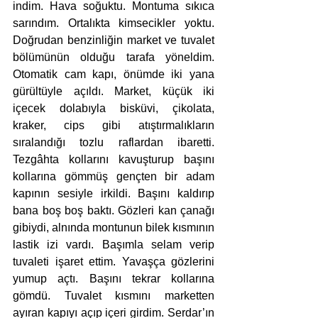
indim. Hava soğuktu. Montuma sıkıca 
sarındım. Ortalıkta kimsecikler yoktu. 
Doğrudan benzinliğin market ve tuvalet 
bölümünün olduğu tarafa yöneldim. 
Otomatik cam kapı, önümde iki yana 
gürültüyle açıldı. Market, küçük iki 
içecek dolabıyla bisküvi, çikolata, 
kraker, cips gibi atıştırmalıkların 
sıralandığı tozlu raflardan ibaretti. 
Tezgâhta kollarını kavuşturup başını 
kollarına gömmüş gençten bir adam 
kapının sesiyle irkildi. Başını kaldırıp 
bana boş boş baktı. Gözleri kan çanağı 
gibiydi, alnında montunun bilek kısmının 
lastik izi vardı. Başımla selam verip 
tuvaleti işaret ettim. Yavaşça gözlerini 
yumup açtı. Başını tekrar kollarına 
gömdü. Tuvalet kısmını marketten 
ayıran kapıyı açıp içeri girdim. Serdar’ın 