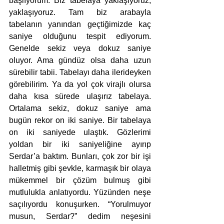
başlıyorum. Biz tabelaya yaklaşıyoruz, 
yaklaşıyoruz. Tam biz arabayla 
tabelanın yanından geçtiğimizde kaç 
saniye olduğunu tespit ediyorum. 
Genelde sekiz veya dokuz saniye 
oluyor. Ama gündüz olsa daha uzun 
sürebilir tabii. Tabelayı daha ilerideyken 
görebilirim. Ya da yol çok virajlı olursa 
daha kısa sürede ulaşırız tabelaya. 
Ortalama sekiz, dokuz saniye ama 
bugün rekor on iki saniye. Bir tabelaya 
on iki saniyede ulaştık. Gözlerimi 
yoldan bir iki saniyeliğine ayırıp 
Serdar’a baktım. Bunları, çok zor bir işi 
halletmiş gibi şevkle, karmaşık bir olaya 
mükemmel bir çözüm bulmuş gibi 
mutlulukla anlatıyordu. Yüzünden neşe 
saçılıyordu konuşurken. “Yorulmuyor 
musun, Serdar?” dedim neşesini 