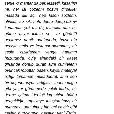
senle -o mantar da pek lezzetli, kaşarlısı 
mı, her işi çözerim pozun dirsekler 
masada dik açı, hep fason sözlerin, 
alıntılar sık sık, hele durup durup ülkeyi 
kurtarman yok mu dış mihraklardan, bir 
gülme alıyor içimin ses ve görüntü 
geçirmez nanik odalarında, hazır ola 
geçişin nefis ve frekansı oturmamış bir 
sesle cızıldarken yenge hanımın 
huzurunda, öyle alnındaki bir kaset 
girişinde dönüp duran aynı cümlelerin 
oyuncak robottan bazen, kayıtlı materyal 
azlığı tamamen mukadderat, ama sen 
bir dejenerasyon artığısın, inanmadığın 
gibi yaşar görünmede çakılı kadro, bir 
derme çatma ideoloji kırpıntıları bütün 
gerçekliğin, raptiyeye tutuşturulmuş bir 
numarayı, unutulmuş bir ismi çevirir gibi 
çevirip duruyorsun, hayatını yani Ergin, 