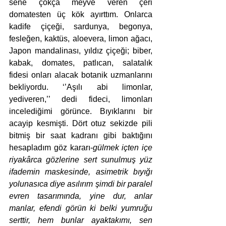
sene çokça meyve veren çeri 
domatesten üç kök ayırttım. Onlarca 
kadife çiçeği, sardunya, begonya, 
fesleğen, kaktüs, aloevera, limon ağacı, 
Japon mandalinası, yıldız çiçeği; biber, 
kabak, domates, patlıcan, salatalık 
fidesi onları alacak botanik uzmanlarını 
bekliyordu. ‘’Aşılı abi limonlar, 
yediveren,’’ dedi fideci, limonları 
incelediğimi görünce. Bıyıklarını bir 
acayip kesmişti. Dört otuz sekizde pili 
bitmiş bir saat kadranı gibi baktığını 
hesapladım göz kararı-
gülmek içten içe 
riyakârca gözlerine sert sunulmuş yüz 
ifademin maskesinde, asimetrik bıyığı 
yolunasıca diye asılırım şimdi bir paralel 
evren tasarımında, yine dur, anlar 
manlar, efendi görün ki belki yumruğu 
serttir, hem bunlar ayaktakımı, sen 