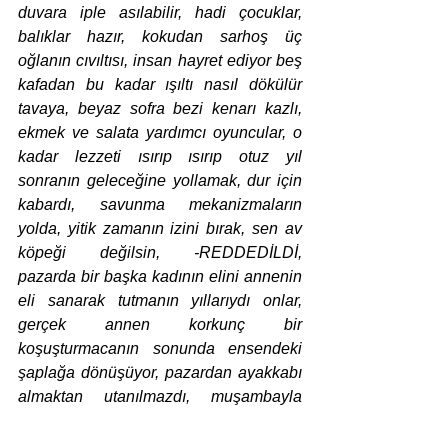
duvara iple asılabilir, hadi çocuklar, 
balıklar hazır, kokudan sarhoş üç 
oğlanın cıvıltısı, insan hayret ediyor beş 
kafadan bu kadar ışıltı nasıl dökülür 
tavaya, beyaz sofra bezi kenarı kazlı, 
ekmek ve salata yardımcı oyuncular, o 
kadar lezzeti ısırıp ısırıp otuz yıl 
sonranın geleceğine yollamak, dur için 
kabardı, savunma mekanizmaların 
yolda, yitik zamanın izini bırak, sen av 
köpeği değilsin, -REDDEDİLDİ, 
pazarda bir başka kadının elini annenin 
eli sanarak tutmanın yıllarıydı onlar, 
gerçek annen korkunç bir 
koşuşturmacanın sonunda ensendeki 
şaplağa dönüşüyor, pazardan ayakkabı 
almaktan utanılmazdı, muşambayla 
topa vurmanın tadını bilmez şimdiki 
köftehorlar, Rus Pazarı’ndan üçe beşe 