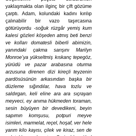
yaklaşmakta olan ilginç bir çift gözüme 
çarptı. Adam, kolundaki kadını kırılıp 
çalınabilir bir vazo taşırcasına 
götürüyordu -
soğuk rüzgâr yemiş kum 
kalesi gözleri köşeden atmış beti benzi 
ve kolları domatesli biberli abimizin, 
yanındaki çakma sarışını Marilyn 
Monroe’ya yükseltmiş kıskanç tepegöz, 
yürüdü ve pazar arabasına oturma 
arzusuna direnen dizi kireçli teyzenin 
pardösüsünün arkasından başka bir 
düzleme sığındılar, hava tozlu ve 
saldırgan, keli eline ara ara sıçrayan 
meyveci, ey anıma hükmeden toraman, 
sesin büyüyen bir devedikeni, beyin 
sapımın komşusu, potpuri meyve 
isimleri, marmelat, reçel, hoşaf, ver hele 
yarım kilo kayısı, çilek ve kiraz, sen de 