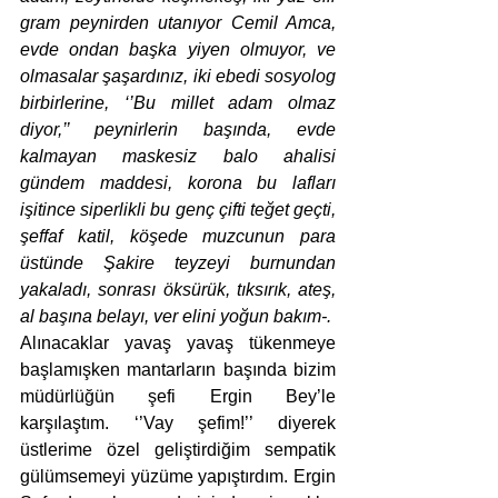
gram peynirden utanıyor Cemil Amca, 
evde ondan başka yiyen olmuyor, ve 
olmasalar şaşardınız, iki ebedi sosyolog 
birbirlerine, ‘’Bu millet adam olmaz 
diyor,’’ peynirlerin başında, evde 
kalmayan maskesiz balo ahalisi 
gündem maddesi, korona bu lafları 
işitince siperlikli bu genç çifti teğet geçti, 
şeffaf katil, köşede muzcunun para 
üstünde Şakire teyzeyi burnundan 
yakaladı, sonrası öksürük, tıksırık, ateş, 
al başına belayı, ver elini yoğun bakım-.
Alınacaklar yavaş yavaş tükenmeye 
başlamışken mantarların başında bizim 
müdürlüğün şefi Ergin Bey’le 
karşılaştım. ‘’Vay şefim!’’ diyerek 
üstlerime özel geliştirdiğim sempatik 
gülümsemeyi yüzüme yapıştırdım. Ergin 