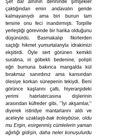
Şef dar alnının derininde şimşekler 
çaktığından emin andavalın geride 
kalmayanıydı ama biri bunun tam 
tersine onu feci inandırmıştı. Torpille 
yerleştiği görevinde bir harika olduğunu 
düşünürdü. Basmakalıp fikirlerden 
saçtığı hikmet yumurtalarıyla idrakimizi 
ekşitirdi. Öyle sert görünen kemikli 
suratına, iri göbekli bedenine, polipli 
eğri burnuna bakınca mangalda kül 
bırakmaz sanırdınız ama karısından 
ölesiye korkan sünepenin tekiydi. Beni 
görünce kaşlarını çattı, hiyerarşideki 
yerimi hatırlatırcasına dişlerinin 
arasından küfreder gibi, ‘’İyi akşamlar,’’ 
diyerek istiridye mantarlarını aldı ve 
aceleyle uzaklaştı-
bak troleybüse, oldu 
mu Ergin, esirgenmiş cümlelerin yaman 
ağırlığı gidişin, daha neler konuşulurdu 