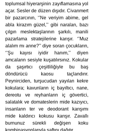
toplumsal hiyerarşinin zayıflamasına yol 
açar. Sesler de düzen dışıdır. Civanmert 
bir pazarcının, ‘’Ne veriyim abime, gel 
abla kirazım güzel,’’ gibi naraları, bazı 
çılgın meslektaşlarının şarkılı, manili 
pazarlama stratejilerine karışır. ‘’Muz 
alalım mı anne?’’ diye soran çocukların, 
‘’Şu kayısı iyidir hanım,’’ diyen 
amcaların sesiyle kuşatılırsınız. Kokular 
da şaşırtıcı çeşitliliğiyle bu baş 
döndürücü kaosu taçlandırır. 
Peynirciden, turşucudan yayılan kekre 
kokulara; kavunların iç bayıltıcı, nane, 
dereotu ve reyhanların iç gövertici, 
salatalık ve domateslerin mide kazıyıcı, 
insanların ter ve deodorant karışımı 
mide kaldırıcı kokusu karışır. Zavallı 
burnunuz sürekli değişen koku 
kombinasyonlarıyla şaftını dağıtır. 