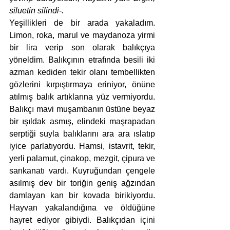
siluetin silindi-.
Yeşillikleri de bir arada yakaladım. 
Limon, roka, marul ve maydanoza yirmi 
bir lira verip son olarak balıkçıya 
yöneldim. Balıkçının etrafında besili iki 
azman kediden tekir olanı tembellikten 
gözlerini kırpıştırmaya eriniyor, önüne 
atılmış balık artıklarına yüz vermiyordu. 
Balıkçı mavi muşambanın üstüne beyaz 
bir ışıldak asmış, elindeki maşrapadan 
serptiği suyla balıklarını ara ara ıslatıp 
iyice parlatıyordu. Hamsi, istavrit, tekir, 
yerli palamut, çinakop, mezgit, çipura ve 
sarıkanatı vardı. Kuyruğundan çengele 
asılmış dev bir toriğin geniş ağzından 
damlayan kan bir kovada birikiyordu. 
Hayvan yakalandığına ve öldüğüne 
hayret ediyor gibiydi. Balıkçıdan içini 