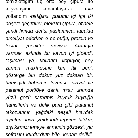
temizlettiğim üç orta boy çipura ile 
alışverişimi tamamlayarak eve 
yollandım
 -balığımı, pulumu içi içe iki 
poşete geçirdiler, mevsim çipura, of hele 
şimdi fırında derisi paslanınca, tabakta 
ameliyat ederken o ne buğu, protein ve 
fosfor, çocuklar seviyor. Arabaya 
varmak, aslında bir kavun iyi giderdi, 
taşıması ya, kollarım kopuyor, hey 
zaman makinesine kim itti beni, 
gösterge bin dokuz yüz doksan bir, 
hamsiydi babamın favorisi, istavrit ve 
palamut portföye dahil, mısır ununda 
yüzü gözü sararmış kuyruk kuyruğa 
hamsilerin ve delik para gibi palamut 
takozlarının yağdaki neşeli hışırdak 
ayinleri, tava şimdi indi tepeme bildim, 
dışı kırmızı emaye annemin gözdesi, yer 
sofrasını kurdurdum bile, kenarı delikli, 