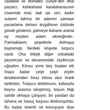
salatalık ve domates Suriye’den ithal 
pazarcı, kahkahalar karalahanacının 
civarında imal, bak işe sen, kadın 
sutyeni takmış bir adamın çamaşır 
pazarlama dehası tezgâhının üstünde 
gövde gösterisi, gülmeye bahane arama 
ey müşteri, adam ekmeğinde-. 
Parmaklarım poşetlerle dolmaya 
başlamıştı. İlerdeki köşede turşucu 
vardı. Ona bitişik diğer sokaktaki 
peynirciye ve devamındaki zeytinciye 
uğradım. Kilosu yirmi beş liradan elli 
liraya kadar çeşit çeşit zeytin 
tenekesinden biraz kilosu otuz liralık 
tarttırdım. Turşucu telefonunu, kafasıyla 
boynu arasına sıkıştırmış, boyun fıtığı 
sahibi olmaya çalışıyor, bir yandan da 
lahana ve havuç turşusu dolduruyordu. 
Bu kadar önemli ne konuşuyor diye 