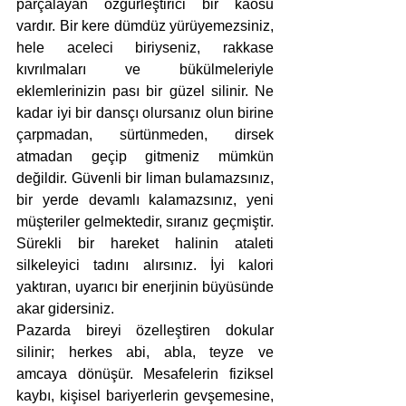
parçalayan özgürleştirici bir kaosu 
vardır. Bir kere dümdüz yürüyemezsiniz, 
hele aceleci biriyseniz, rakkase 
kıvrılmaları ve bükülmeleriyle 
eklemlerinizin pası bir güzel silinir. Ne 
kadar iyi bir dansçı olursanız olun birine 
çarpmadan, sürtünmeden, dirsek 
atmadan geçip gitmeniz mümkün 
değildir. Güvenli bir liman bulamazsınız, 
bir yerde devamlı kalamazsınız, yeni 
müşteriler gelmektedir, sıranız geçmiştir. 
Sürekli bir hareket halinin ataleti 
silkeleyici tadını alırsınız. İyi kalori 
yaktıran, uyarıcı bir enerjinin büyüsünde 
akar gidersiniz. 
Pazarda bireyi özelleştiren dokular 
silinir; herkes abi, abla, teyze ve 
amcaya dönüşür. Mesafelerin fiziksel 
kaybı, kişisel bariyerlerin gevşemesine, 