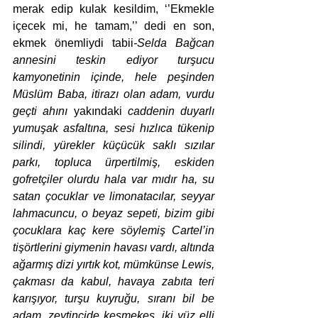
merak edip kulak kesildim, ‘’Ekmekle 
içecek mi, he tamam,’’ dedi en son, 
ekmek önemliydi tabii
-Selda Bağcan 
annesini teskin ediyor turşucu 
kamyonetinin içinde, hele peşinden 
Müslüm Baba, itirazı olan adam, vurdu 
geçti ahını 
yakındaki
 caddenin duyarlı 
yumuşak asfaltına, sesi hızlıca tükenip 
silindi, yürekler küçücük saklı sızılar 
parkı, topluca ürpertilmiş, eskiden 
gofretçiler olurdu hala var mıdır ha, su 
satan çocuklar ve limonatacılar, seyyar 
lahmacuncu, o beyaz sepeti, bizim gibi 
çocuklara kaç kere söylemiş Cartel’in 
tişörtlerini giymenin havası vardı, altında 
ağarmış dizi yırtık kot, mümkünse Lewis, 
çakması da kabul, havaya zabıta teri 
karışıyor, turşu kuyruğu, sıranı bil be 
adam, zeytincide keşmekeş, iki yüz elli 