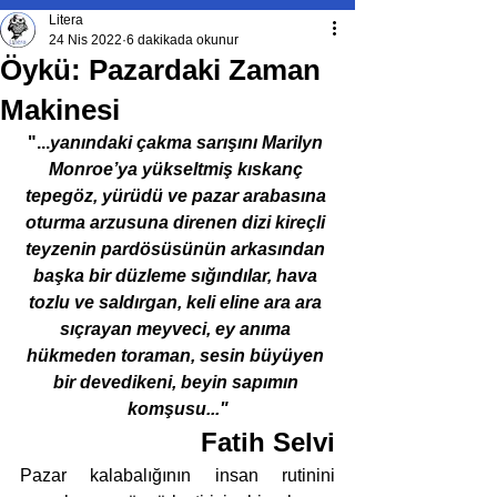
Litera
24 Nis 2022
6 dakikada okunur
Öykü: Pazardaki Zaman
Makinesi
"...
yanındaki çakma sarışını Marilyn 
Monroe’ya yükseltmiş kıskanç 
tepegöz, yürüdü ve pazar arabasına 
oturma arzusuna direnen dizi kireçli 
teyzenin pardösüsünün arkasından 
başka bir düzleme sığındılar, hava 
tozlu ve saldırgan, keli eline ara ara 
sıçrayan meyveci, ey anıma 
hükmeden toraman, sesin büyüyen 
bir devedikeni, beyin sapımın 
komşusu..."
Fatih Selvi
Pazar kalabalığının insan rutinini 