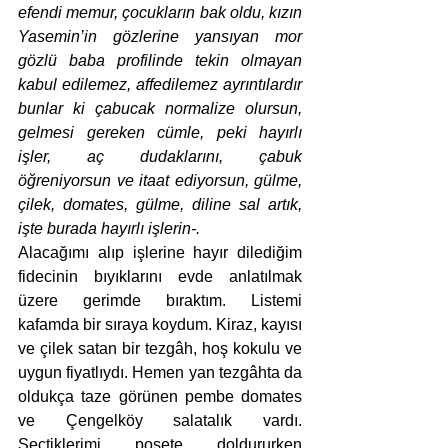
efendi memur, çocukların bak oldu, kızın 
Yasemin’in gözlerine yansıyan mor 
gözlü baba profilinde tekin olmayan 
kabul edilemez, affedilemez ayrıntılardır 
bunlar ki çabucak normalize olursun, 
gelmesi gereken cümle, peki hayırlı 
işler, aç dudaklarını, çabuk 
öğreniyorsun ve itaat ediyorsun, gülme, 
çilek, domates, gülme, diline sal artık, 
işte burada hayırlı işlerin-. 
Alacağımı alıp işlerine hayır dilediğim 
fidecinin bıyıklarını evde anlatılmak 
üzere gerimde bıraktım. Listemi 
kafamda bir sıraya koydum. Kiraz, kayısı 
ve çilek satan bir tezgâh, hoş kokulu ve 
uygun fiyatlıydı. Hemen yan tezgâhta da 
oldukça taze görünen pembe domates 
ve Çengelköy salatalık vardı. 
Seçtiklerimi poşete doldururken 