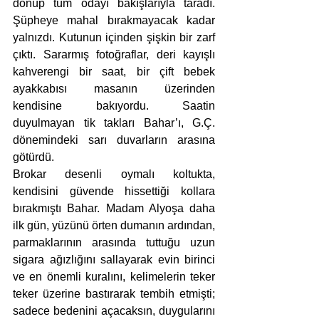
dönüp tüm odayı bakışlarıyla taradı. 
Şüpheye mahal bırakmayacak kadar 
yalnızdı. Kutunun içinden şişkin bir zarf 
çıktı. Sararmış fotoğraflar, deri kayışlı 
kahverengi bir saat, bir çift bebek 
ayakkabısı masanın üzerinden 
kendisine bakıyordu. Saatin 
duyulmayan tik takları Bahar’ı, G.Ç. 
dönemindeki sarı duvarların arasına 
götürdü.
Brokar desenli oymalı koltukta, 
kendisini güvende hissettiği kollara 
bırakmıştı Bahar. Madam Alyoşa daha 
ilk gün, yüzünü örten dumanın ardından, 
parmaklarının arasında tuttuğu uzun 
sigara ağızlığını sallayarak evin birinci 
ve en önemli kuralını, kelimelerin teker 
teker üzerine bastırarak tembih etmişti; 
sadece bedenini açacaksın, duygularını 