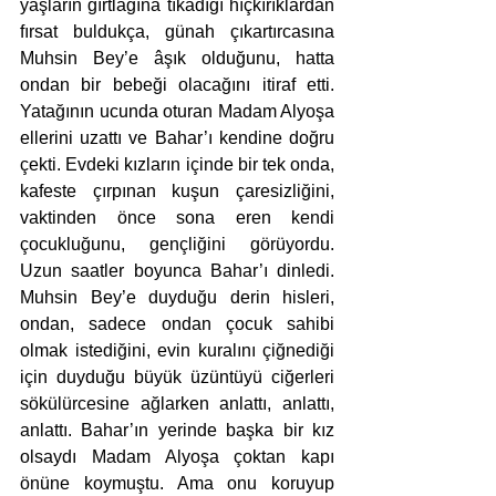
yaşların gırtlağına tıkadığı hıçkırıklardan 
fırsat buldukça, günah çıkartırcasına 
Muhsin Bey’e âşık olduğunu, hatta 
ondan bir bebeği olacağını itiraf etti. 
Yatağının ucunda oturan Madam Alyoşa 
ellerini uzattı ve Bahar’ı kendine doğru 
çekti. Evdeki kızların içinde bir tek onda, 
kafeste çırpınan kuşun çaresizliğini, 
vaktinden önce sona eren kendi 
çocukluğunu, gençliğini görüyordu. 
Uzun saatler boyunca Bahar’ı dinledi. 
Muhsin Bey’e duyduğu derin hisleri, 
ondan, sadece ondan çocuk sahibi 
olmak istediğini, evin kuralını çiğnediği 
için duyduğu büyük üzüntüyü ciğerleri 
sökülürcesine ağlarken anlattı, anlattı, 
anlattı. Bahar’ın yerinde başka bir kız 
olsaydı Madam Alyoşa çoktan kapı 
önüne koymuştu. Ama onu koruyup 