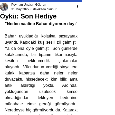
Peyman Ünalsın Gökhan
31 May 2022
6 dakikada okunur
Öykü: Son Hediye
"Neden saatine Bahar diyorsun dayı"
Bahar uyukladığı koltukta sıçrayarak 
uyandı. Kapıdaki kuş sesli zil çalmıştı. 
Ya da ona öyle gelmişti. Son günlerde 
kulaklarında, bir tıpanın tıkanmasıyla 
kesilen beklenmedik çınlamalar 
oluyordu. Vücudunun verdiği sinyallere 
kulak kabartsa daha neler neler 
duyacaktı, hissedecekti kim bilir, ama 
artık aldırdığı yoktu. Ardında, 
yokluğundan üzülecek kimse 
olmadığından, tekleyen bedenine 
müdahale etme gereği görmüyordu. 
Neredeyse hiç görmüyordu da. Katarakt 