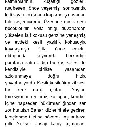
katmanlarının kuşattığı gözleri, 
rutubetten, önce yeşermiş, sonrasında 
kirli siyah noktalarla kaplanmış duvarları 
bile seçemiyordu. Üzerinde minik nem 
böceklerinin volta attığı duvarlardan 
yükselen küf kokusu genzine yerleşmiş 
ve evdeki kesif yaşlılık kokusuyla 
kaynaşmıştı. Yıllar önce emekli 
olduğunda koynunda biriktirdiği 
paralarla satın aldığı bu kuş kafesi de 
kendisiyle birlikte yaşamdan 
azlolunmaya doğru hızla 
yuvarlanıyordu. Kesik kesik öten zil sesi 
bir kere daha çınladı. Yayları 
fonksiyonunu yitirmiş koltuğun, kendini 
içine hapseden hükümranlığından zar 
zor kurtulan Bahar, dizlerini ele geçiren 
kireçlenme illetine söverek loş antreye 
gitti. Yüksek ahşap kapıyı açmadan, 