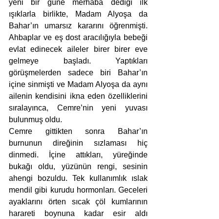
yeni bir güne merhaba dediği ilk 
ışıklarla birlikte, Madam Alyoşa da 
Bahar’ın umarsız kararını öğrenmişti. 
Ahbaplar ve eş dost aracılığıyla bebeği 
evlat edinecek aileler birer birer eve 
gelmeye başladı. Yaptıkları 
görüşmelerden sadece biri Bahar’ın 
içine sinmişti ve Madam Alyoşa da aynı 
ailenin kendisini ikna eden özelliklerini 
sıralayınca, Cemre’nin yeni yuvası 
bulunmuş oldu. 
Cemre gittikten sonra Bahar’ın 
burnunun direğinin sızlaması hiç 
dinmedi. İçine attıkları, yüreğinde 
bukağı oldu, yüzünün rengi, sesinin 
ahengi bozuldu. Tek kullanımlık ıslak 
mendil gibi kurudu hormonları. Geceleri 
ayaklarını örten sıcak çöl kumlarının 
harareti boynuna kadar esir aldı 