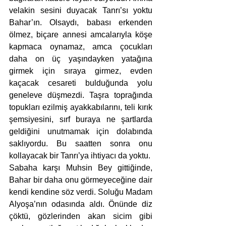
velakin sesini duyacak Tanrı’sı yoktu 
Bahar’ın. Olsaydı, babası erkenden 
ölmez, biçare annesi amcalarıyla köşe 
kapmaca oynamaz, amca çocukları 
daha on üç yaşındayken yatağına 
girmek için sıraya girmez, evden 
kaçacak cesareti bulduğunda yolu 
geneleve düşmezdi. Taşra toprağında 
topukları ezilmiş ayakkabılarını, teli kırık 
şemsiyesini, sırf buraya ne şartlarda 
geldiğini unutmamak için dolabında 
saklıyordu. Bu saatten sonra onu 
kollayacak bir Tanrı’ya ihtiyacı da yoktu. 
Sabaha karşı Muhsin Bey gittiğinde, 
Bahar bir daha onu görmeyeceğine dair 
kendi kendine söz verdi. Soluğu Madam 
Alyoşa’nın odasında aldı. Önünde diz 
çöktü, gözlerinden akan sicim gibi 