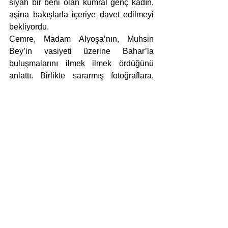
siyah bir beni olan kumral genç kadın, 
aşina bakışlarla içeriye davet edilmeyi 
bekliyordu. 
Cemre, Madam Alyoşa’nın, Muhsin 
Bey’in vasiyeti üzerine Bahar’la 
buluşmalarını ilmek ilmek ördüğünü 
anlattı. Birlikte sararmış fotoğraflara, 
teker teker üzerinde konuşarak baktılar. 
Muhsin Bey’in saati kim bilir hangi gün, 
öğlene doğru mu yoksa gece yarısı mı 
belli değil, on ikiye yirmi üç dakika kala 
durmuştu. Babasının günlüğünden 
öğrendiğine göre, Bahar’la ilk 
tanıştıkları gün aldığı için saati onun 
adıyla andığını söyledi Cemre. 
“Beş altı yaşlarındaydım. O zamanlar 
babamı dayım zannediyordum. Neden 
saatine Bahar diyorsun dayı diye 
sordum. ‘Güzel bir bahar günü aldım 