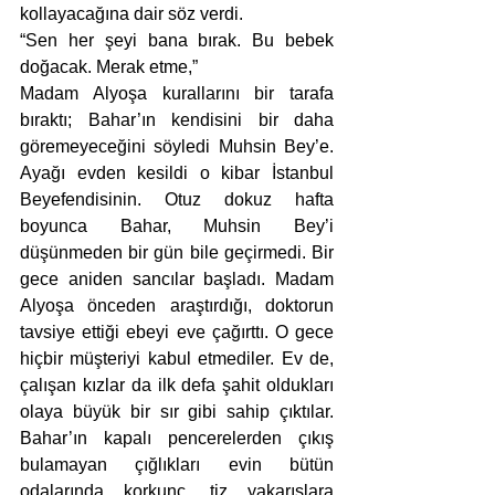
kollayacağına dair söz verdi. 
“Sen her şeyi bana bırak. Bu bebek 
doğacak. Merak etme,”
Madam Alyoşa kurallarını bir tarafa 
bıraktı; Bahar’ın kendisini bir daha 
göremeyeceğini söyledi Muhsin Bey’e. 
Ayağı evden kesildi o kibar İstanbul 
Beyefendisinin. Otuz dokuz hafta 
boyunca Bahar, Muhsin Bey’i 
düşünmeden bir gün bile geçirmedi. Bir 
gece aniden sancılar başladı. Madam 
Alyoşa önceden araştırdığı, doktorun 
tavsiye ettiği ebeyi eve çağırttı. O gece 
hiçbir müşteriyi kabul etmediler. Ev de, 
çalışan kızlar da ilk defa şahit oldukları 
olaya büyük bir sır gibi sahip çıktılar. 
Bahar’ın kapalı pencerelerden çıkış 
bulamayan çığlıkları evin bütün 
odalarında korkunç, tiz yakarışlara 