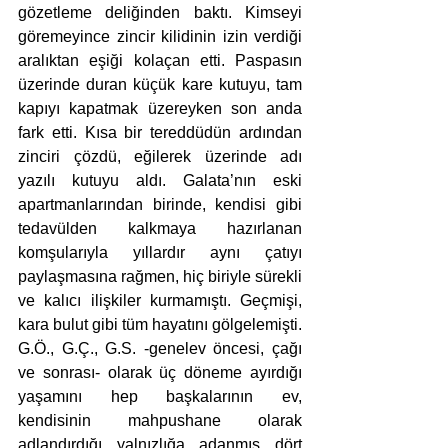
gözetleme deliğinden baktı. Kimseyi 
göremeyince zincir kilidinin izin verdiği 
aralıktan eşiği kolaçan etti. Paspasın 
üzerinde duran küçük kare kutuyu, tam 
kapıyı kapatmak üzereyken son anda 
fark etti. Kısa bir tereddüdün ardından 
zinciri çözdü, eğilerek üzerinde adı 
yazılı kutuyu aldı. Galata’nın eski 
apartmanlarından birinde, kendisi gibi 
tedavülden kalkmaya hazırlanan 
komşularıyla yıllardır aynı çatıyı 
paylaşmasına rağmen, hiç biriyle sürekli 
ve kalıcı ilişkiler kurmamıştı. Geçmişi, 
kara bulut gibi tüm hayatını gölgelemişti. 
G.Ö., G.Ç., G.S. -genelev öncesi, çağı 
ve sonrası- olarak üç döneme ayırdığı 
yaşamını hep başkalarının ev, 
kendisinin mahpushane olarak 
adlandırdığı yalnızlığa adanmış dört 