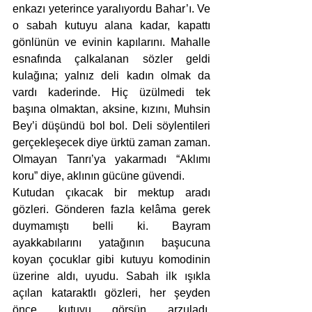
enkazı yeterince yaralıyordu Bahar’ı. Ve 
o sabah kutuyu alana kadar, kapattı 
gönlünün ve evinin kapılarını. Mahalle 
esnafında çalkalanan sözler geldi 
kulağına; yalnız deli kadın olmak da 
vardı kaderinde. Hiç üzülmedi tek 
başına olmaktan, aksine, kızını, Muhsin 
Bey’i düşündü bol bol. Deli söylentileri 
gerçekleşecek diye ürktü zaman zaman. 
Olmayan Tanrı’ya yakarmadı “Aklımı 
koru” diye, aklının gücüne güvendi. 
Kutudan çıkacak bir mektup aradı 
gözleri. Gönderen fazla kelâma gerek 
duymamıştı belli ki. Bayram 
ayakkabılarını yatağının başucuna 
koyan çocuklar gibi kutuyu komodinin 
üzerine aldı, uyudu. Sabah ilk ışıkla 
açılan kataraktlı gözleri, her şeyden 
önce kutuyu görsün arzuladı. 