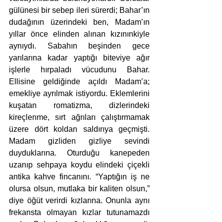
gülünesi bir sebep ileri sürerdi; Bahar’ın 
dudağının üzerindeki ben, Madam’ın 
yıllar önce elinden alınan kızınınkiyle 
aynıydı. Sabahın beşinden gece 
yarılarına kadar yaptığı biteviye ağır 
işlerle hırpaladı vücudunu Bahar. 
Ellisine geldiğinde açıldı Madam’a; 
emekliye ayrılmak istiyordu. Eklemlerini 
kuşatan romatizma, dizlerindeki 
kireçlenme, sırt ağrıları çalıştırmamak 
üzere dört koldan saldırıya geçmişti. 
Madam gizliden gizliye sevindi 
duyduklarına. Oturduğu kanepeden 
uzanıp sehpaya koydu elindeki çiçekli 
antika kahve fincanını. “Yaptığın iş ne 
olursa olsun, mutlaka bir kaliten olsun,” 
diye öğüt verirdi kızlarına. Onunla aynı 
frekansta olmayan kızlar tutunamazdı 