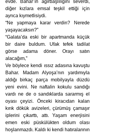
evde. Bahar’ın ağırbaşlılığını severdi, 
diğer kızlara emsal teşkil ettiği için 
ayrıca kıymetlisiydi.
“Ne yapmaya karar verdin? Nerede 
yaşayacaksın?”
“Galata’da eski bir apartmanda küçük 
bir daire buldum. Ufak tefek tadilat 
görse adama döner. Orayı satın 
alacağım,”
Ve böylece kendi ıssız adasına kavuştu 
Bahar. Madam Alyoşa’nın yardımıyla 
aldığı birkaç parça mobilyayla düzdü 
yeni evini. Ne naftalin kokulu sandığı 
vardı ne de o sandıklarda sararmış el 
oyası çeyizi. Önceki kiracıdan kalan 
kırık dökük avizeleri, çürümüş çamaşır 
iplerini çıkarttı, attı. Yaşam enerjisini 
emen eski püskülükten oldum olası 
hoşlanmazdı. Kaldı ki kendi hatıralarının 