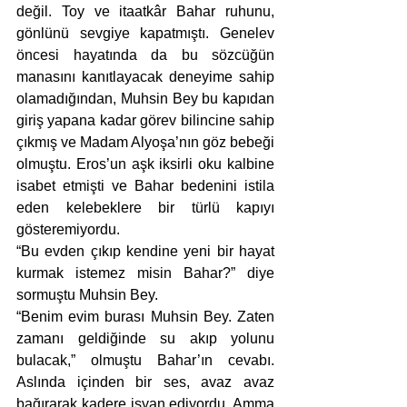
değil. Toy ve itaatkâr Bahar ruhunu, 
gönlünü sevgiye kapatmıştı. Genelev 
öncesi hayatında da bu sözcüğün 
manasını kanıtlayacak deneyime sahip 
olamadığından, Muhsin Bey bu kapıdan 
giriş yapana kadar görev bilincine sahip 
çıkmış ve Madam Alyoşa’nın göz bebeği 
olmuştu. Eros’un aşk iksirli oku kalbine 
isabet etmişti ve Bahar bedenini istila 
eden kelebeklere bir türlü kapıyı 
gösteremiyordu. 
“Bu evden çıkıp kendine yeni bir hayat 
kurmak istemez misin Bahar?” diye 
sormuştu Muhsin Bey.
“Benim evim burası Muhsin Bey. Zaten 
zamanı geldiğinde su akıp yolunu 
bulacak,” olmuştu Bahar’ın cevabı. 
Aslında içinden bir ses, avaz avaz 
bağırarak kadere isyan ediyordu. Amma 