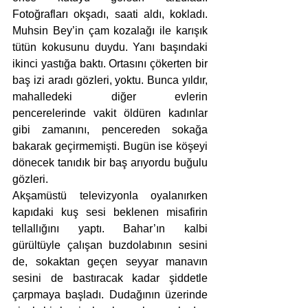
Fotoğrafları okşadı, saati aldı, kokladı. 
Muhsin Bey’in çam kozalağı ile karışık 
tütün kokusunu duydu. Yanı başındaki 
ikinci yastığa baktı. Ortasını çökerten bir 
baş izi aradı gözleri, yoktu. Bunca yıldır, 
mahalledeki diğer evlerin 
pencerelerinde vakit öldüren kadınlar 
gibi zamanını, pencereden sokağa 
bakarak geçirmemişti. Bugün ise köşeyi 
dönecek tanıdık bir baş arıyordu buğulu 
gözleri. 
Akşamüstü televizyonla oyalanırken 
kapıdaki kuş sesi beklenen misafirin 
tellallığını yaptı. Bahar’ın kalbi 
gürültüyle çalışan buzdolabının sesini 
de, sokaktan geçen seyyar manavın 
sesini de bastıracak kadar şiddetle 
çarpmaya başladı. Dudağının üzerinde 