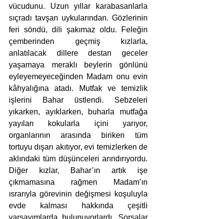
vücudunu. Uzun yıllar karabasanlarla 
sıçradı tavşan uykularından. Gözlerinin 
feri söndü, dili şakımaz oldu. Feleğin 
çemberinden geçmiş kızlarla, 
anlatılacak dillere destan geceler 
yaşamaya meraklı beylerin gönlünü 
eyleyemeyeceğinden Madam onu evin 
kâhyalığına atadı. Mutfak ve temizlik 
işlerini Bahar üstlendi. Sebzeleri 
yıkarken, ayıklarken, buharla mutfağa 
yayılan kokularla içini yarıyor, 
organlarının arasında biriken tüm 
tortuyu dışarı akıtıyor, evi temizlerken de 
aklındaki tüm düşünceleri arındırıyordu. 
Diğer kızlar, Bahar’ın artık işe 
çıkmamasına rağmen Madam’ın 
ısrarıyla görevinin değişmesi koşuluyla 
evde kalması hakkında çeşitli 
varsayımlarda bulunuyorlardı. Sorsalar 