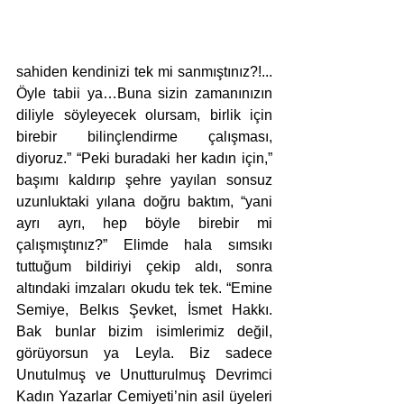
sahiden kendinizi tek mi sanmıştınız?!... 
Öyle tabii ya…Buna sizin zamanınızın 
diliyle söyleyecek olursam, birlik için 
birebir bilinçlendirme çalışması, 
diyoruz.” “Peki buradaki her kadın için,” 
başımı kaldırıp şehre yayılan sonsuz 
uzunluktaki yılana doğru baktım, “yani 
ayrı ayrı, hep böyle birebir mi 
çalışmıştınız?” Elimde hala sımsıkı 
tuttuğum bildiriyi çekip aldı, sonra 
altındaki imzaları okudu tek tek. “Emine 
Semiye, Belkıs Şevket, İsmet Hakkı. 
Bak bunlar bizim isimlerimiz değil, 
görüyorsun ya Leyla. Biz sadece 
Unutulmuş ve Unutturulmuş Devrimci 
Kadın Yazarlar Cemiyeti’nin asil üyeleri 