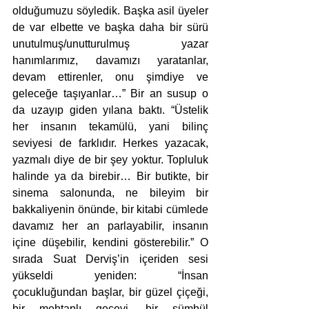
olduğumuzu söyledik. Başka asil üyeler 
de var elbette ve başka daha bir sürü 
unutulmuş/unutturulmuş yazar 
hanımlarımız, davamızı yaratanlar, 
devam ettirenler, onu şimdiye ve 
geleceğe taşıyanlar…” Bir an susup o 
da uzayıp giden yılana baktı. “Üstelik 
her insanın tekamülü, yani bilinç 
seviyesi de farklıdır. Herkes yazacak, 
yazmalı diye de bir şey yoktur. Topluluk 
halinde ya da birebir… Bir butikte, bir 
sinema salonunda, ne bileyim bir 
bakkaliyenin önünde, bir kitabi cümlede 
davamız her an parlayabilir, insanın 
içine düşebilir, kendini gösterebilir.” O 
sırada Suat Derviş’in içeriden sesi 
yükseldi yeniden: “İnsan 
çocukluğundan başlar, bir güzel çiçeği, 
bir mehtaplı geceyi, bir sümbül 