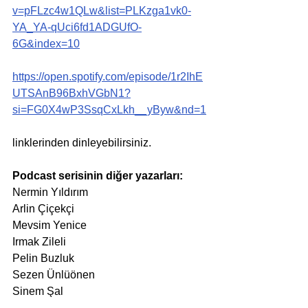
v=pFLzc4w1QLw&list=PLKzga1vk0-
YA_YA-qUci6fd1ADGUfO-
6G&index=10
https://open.spotify.com/episode/1r2IhE
UTSAnB96BxhVGbN1?
si=FG0X4wP3SsqCxLkh__yByw&nd=1
linklerinden dinleyebilirsiniz.
Podcast serisinin diğer yazarları:
Nermin Yıldırım
Arlin Çiçekçi
Mevsim Yenice
Irmak Zileli
Pelin Buzluk
Sezen Ünlüönen
Sinem Şal
Oylum Yılmaz