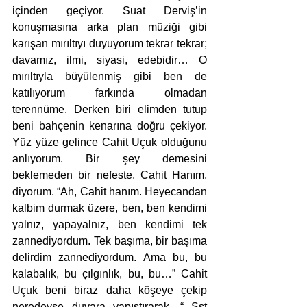
içinden geçiyor. Suat Derviş’in 
konuşmasına arka plan müziği gibi 
karışan mırıltıyı duyuyorum tekrar tekrar; 
davamız, ilmi, siyasi, edebidir… O 
mırıltıyla büyülenmiş gibi ben de 
katılıyorum farkında olmadan 
terennüme. Derken biri elimden tutup 
beni bahçenin kenarına doğru çekiyor. 
Yüz yüze gelince Cahit Uçuk olduğunu 
anlıyorum. Bir şey demesini 
beklemeden bir nefeste, Cahit Hanım, 
diyorum. “Ah, Cahit hanım. Heyecandan 
kalbim durmak üzere, ben, ben kendimi 
yalnız, yapayalnız, ben kendimi tek 
zannediyordum. Tek başıma, bir başıma 
delirdim zannediyordum. Ama bu, bu 
kalabalık, bu çılgınlık, bu, bu…” Cahit 
Uçuk beni biraz daha köşeye çekip 
neredeyse duvara yapıştırarak, “ Şşt 