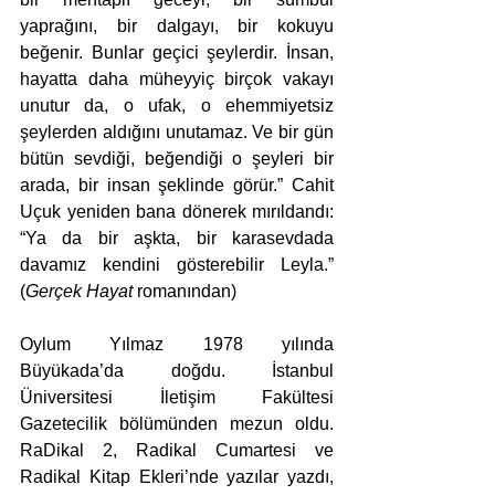
yaprağını, bir dalgayı, bir kokuyu 
beğenir. Bunlar geçici şeylerdir. İnsan, 
hayatta daha müheyyiç birçok vakayı 
unutur da, o ufak, o ehemmiyetsiz 
şeylerden aldığını unutamaz. Ve bir gün 
bütün sevdiği, beğendiği o şeyleri bir 
arada, bir insan şeklinde görür.” Cahit 
Uçuk yeniden bana dönerek mırıldandı: 
“Ya da bir aşkta, bir karasevdada 
davamız kendini gösterebilir Leyla.” 
(
Gerçek Hayat 
romanından)
Oylum Yılmaz 1978 yılında 
Büyükada’da doğdu. İstanbul 
Üniversitesi İletişim Fakültesi 
Gazetecilik bölümünden mezun oldu. 
RaDikal 2, Radikal Cumartesi ve 
Radikal Kitap Ekleri’nde yazılar yazdı, 