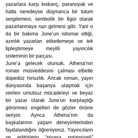
yazarlara karşı kıskanç, paranoyak ve 
hatta neredeyse düşmanca bir tutum 
sergilemesi, sembolik bir figür olarak 
pazarlanmaya razı gelmesi gibi. Yani o 
da bir bakıma June’un istismar ettiği, 
azınlık yazarları etiketlemeye ve tek 
tipleştirmeye meyilli yayıncılık 
sisteminin bir parçası.
June’a gelecek olursak. Athena’nın 
roman müsveddesini çalması elbette 
düpedüz hırsızlık. Ancak roman, yayın 
dünyasında başarıya ulaşmak için 
verilen umutsuz mücadeleyi ve beyaz 
bir yazar olarak June'un karşılaştığı 
görünmez engelleri de gözler önüne 
seriyor. Ayrıca Athena’nın da 
başkalarının yaşam deneyimlerinden 
faydalandığını öğreniyoruz. Yayıncıların 
ve editörlerin “piyasa potansiyeli” 