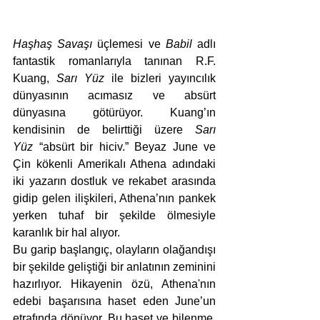
Haşhaş Savaşı
 üçlemesi ve 
Babil
 adlı 
fantastik romanlarıyla tanınan R.F. 
Kuang, 
Sarı Yüz
 ile bizleri yayıncılık 
dünyasının acımasız ve absürt 
dünyasına götürüyor. Kuang’ın 
kendisinin de belirttiği üzere 
Sarı 
Yüz
 “absürt bir hiciv.” Beyaz June ve 
Çin kökenli Amerikalı Athena adındaki 
iki yazarın dostluk ve rekabet arasında 
gidip gelen ilişkileri, Athena’nın pankek 
yerken tuhaf bir şekilde ölmesiyle 
karanlık bir hal alıyor.
Bu garip başlangıç, olayların olağandışı 
bir şekilde geliştiği bir anlatının zeminini 
hazırlıyor. Hikayenin özü, Athena'nın 
edebi başarısına haset eden June’un 
etrafında dönüyor. Bu haset ve bilenme, 