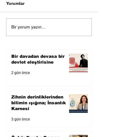
Yorumlar
Öykü: Pembe B
Zihnin derinliklerinden
Bir yorum yazın...
bilimin ışığına; İnsanlık
Karnesi
Bir davadan devasa bir
devlet eleştirisine
2 gün önce
Zihnin derinliklerinden
bilimin ışığına; İnsanlık
Karnesi
3 gün önce