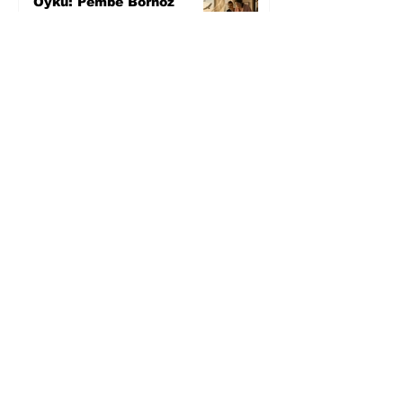
Öykü: Pembe Bornoz
4 gün önce
Temmuz 2026’da Litera
Edebiyat’ın en çok
okunanları
5 gün önce
Bugün yaşadığımız her
şeyin adı: Para Gürültüsü
31 Tem
Yüksel Aksu, Zülfü
Livaneli'nin Balıkçı ve
Oğlu romanını sinemaya