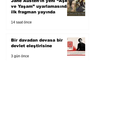
Jane Austen’ın yeni “Aşk
ve Yaşam” uyarlamasından
ilk fragman yayında
14 saat önce
Bir davadan devasa bir
devlet eleştirisine
3 gün önce
Zihnin derinliklerinden
bilimin ışığına; İnsanlık
Karnesi
5 gün önce
Öykü: Pembe Bornoz
6 gün önce