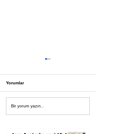
Yorumlar
Sağ Ol Yaşar Kemal!
Zinciri Kırma İh
Bir yorum yazın...