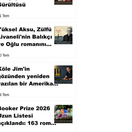
Gürültüsü
1 Tem
Yüksel Aksu, Zülfü
Livaneli'nin Balıkçı
ve Oğlu romanını
sinemaya uyarlıyor
0 Tem
Köle Jim'in
gözünden yeniden
yazılan bir Amerikan
klasiği
9 Tem
Booker Prize 2026
Uzun Listesi
açıklandı: 163 roman
arasından seçilen 13