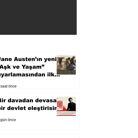
Jane Austen’ın yeni
“Aşk ve Yaşam”
uyarlamasından ilk
fragman yayında
 saat önce
Bir davadan devasa
bir devlet eleştirisine
 gün önce