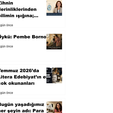
Zihnin
derinliklerinden
ilimin ışığına;
İnsanlık Karnesi
 gün önce
Öykü: Pembe Bornoz
 gün önce
Temmuz 2026’da
Litera Edebiyat’ın en
çok okunanları
 gün önce
Bugün yaşadığımız
her şeyin adı: Para