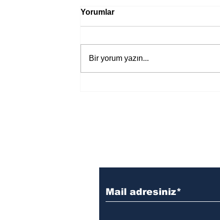
Yorumlar
Bir yorum yazın...
Jane Austen’ın yeni “Aşk ve
Yaşam” uyarlamasından ilk
fragman yayında