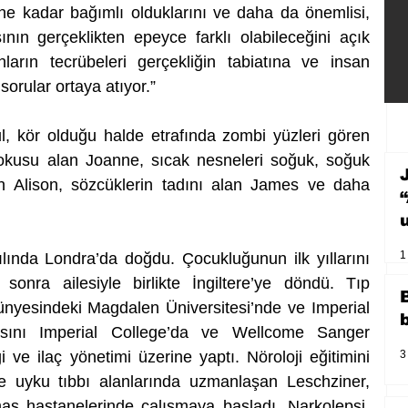
ne kadar bağımlı olduklarını ve daha da önemlisi, 
ının gerçeklikten epeyce farklı olabileceğini açık 
arın tecrübeleri gerçekliğin tabiatına ve insan 
orular ortaya atıyor.”
l, kör olduğu halde etrafında zombi yüzleri gören 
okusu alan Joanne, sıcak nesneleri soğuk, soğuk 
n Alison, sözcüklerin tadını alan James ve daha 
1
ında Londra’da doğdu. Çocukluğunun ilk yıllarını 
onra ailesiyle birlikte İngiltere’ye döndü. Tıp 
ünyesindeki Magdalen Üniversitesi’nde ve Imperial 
asını Imperial College’da ve Wellcome Sanger 
 ve ilaç yönetimi üzerine yaptı. Nöroloji eğitimini 
3
e uyku tıbbı alanlarında uzmanlaşan Leschziner, 
s hastanelerinde çalışmaya başladı. Narkolepsi, 