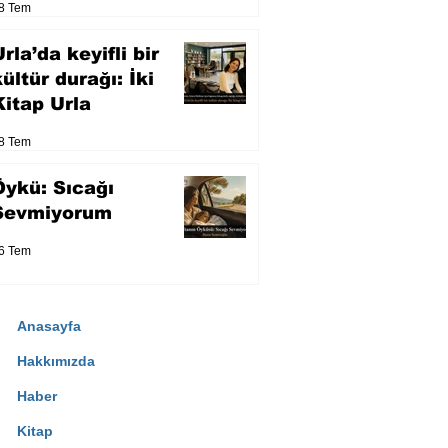
8 Tem
eser yarışacak
rla’da keyifli bir
kültür durağı: İki
Kitap Urla
8 Tem
Öykü: Sıcağı
Sevmiyorum
6 Tem
Anasayfa
Hakkımızda
Haber
Kitap