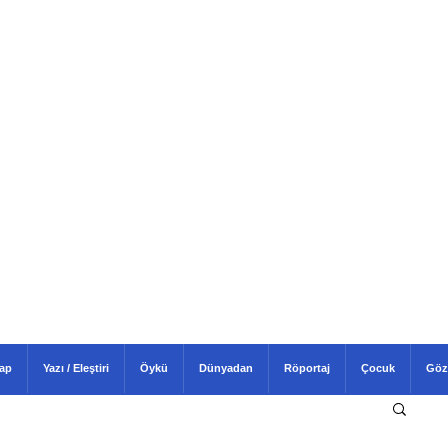
tap
Yazı / Eleştiri
Öykü
Dünyadan
Röportaj
Çocuk
Göz