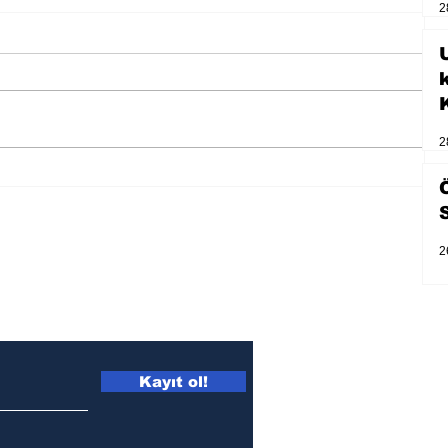
2
U
2
Bir davadan devasa bir devlet
eleştirisine
2
Kayıt ol!