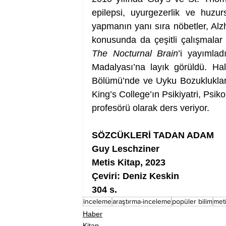
epilepsi, uyurgezerlik ve huzu
yapmanın yanı sıra nöbetler, Alzh
The Nocturnal Brain
’i yayımladı
Madalyası’na layık görüldü. Ha
Bölümü’nde ve Uyku Bozuklukları
King’s College’ın Psikiyatri, Psikol
profesörü olarak ders veriyor.
SÖZCÜKLERİ TADAN ADAM
Guy Leschziner
Metis Kitap, 2023
Çeviri: Deniz Keskin
304 s.
inceleme
araştırma-inceleme
popüler bilim
met
Haber
Kitap