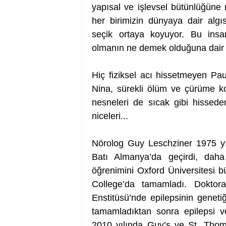
yapısal ve işlevsel bütünlüğüne 
her birimizin dünyaya dair algıs
seçik ortaya koyuyor. Bu insanl
olmanın ne demek olduğuna dair s
Hiç fiziksel acı hissetmeyen Pau
Nina, sürekli ölüm ve çürüme k
nesneleri de sıcak gibi hissede
niceleri... 
Nörolog Guy Leschziner 1975 yıl
Batı Almanya’da geçirdi, daha s
öğrenimini Oxford Üniversitesi b
College’da tamamladı. Doktor
Enstitüsü’nde epilepsinin genetiği
tamamladıktan sonra epilepsi v
2010 yılında Guy’s ve St. Thoma