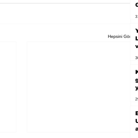
3
Hepsini Gör
3
2