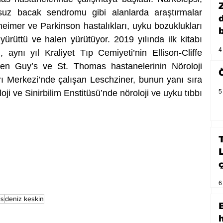
rsuz bacak sendromu gibi alanlarda araştırmalar 
eimer ve Parkinson hastalıkları, uyku bozuklukları 
b
konusunda da çeşitli çalışmalar yürüttü ve halen yürütüyor. 2019 yılında ilk kitabı 
4
, aynı yıl Kraliyet Tıp Cemiyeti’nin Ellison-Cliffe 
len Guy’s ve St. Thomas hastanelerinin Nöroloji 
 Merkezi’nde çalışan Leschziner, bunun yanı sıra 
oji ve Sinirbilim Enstitüsü’nde nöroloji ve uyku tıbbı 
5
6
is
deniz keskin