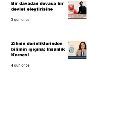
Bir davadan devasa bir
devlet eleştirisine
3 gün önce
Zihnin derinliklerinden
bilimin ışığına; İnsanlık
Karnesi
4 gün önce
Öykü: Pembe Bornoz
5 gün önce
Temmuz 2026’da Litera
Edebiyat’ın en çok