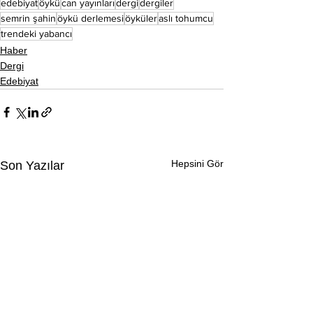
edebiyat
öykü
can yayınları
dergi
dergiler
semrin şahin
öykü derlemesi
öyküler
aslı tohumcu
trendeki yabancı
Haber
Dergi
Edebiyat
Hepsini Gör
Son Yazılar