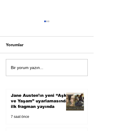
Yorumlar
Bir davadan devasa bir
Zihnin derinlik
Bir yorum yazın...
devlet eleştirisine
bilimin ışığına;
Karnesi
Jane Austen’ın yeni “Aşk
ve Yaşam” uyarlamasından
ilk fragman yayında
7 saat önce