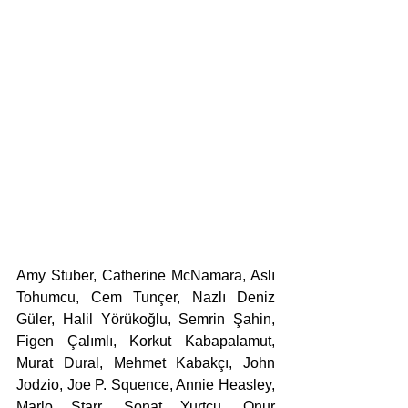
Amy Stuber, Catherine McNamara, Aslı 
Tohumcu, Cem Tunçer, Nazlı Deniz 
Güler, Halil Yörükoğlu, Semrin Şahin, 
Figen Çalımlı, Korkut Kabapalamut, 
Murat Dural, Mehmet Kabakçı, John 
Jodzio, Joe P. Squence, Annie Heasley, 
Marlo Starr, Sonat Yurtçu, Onur 