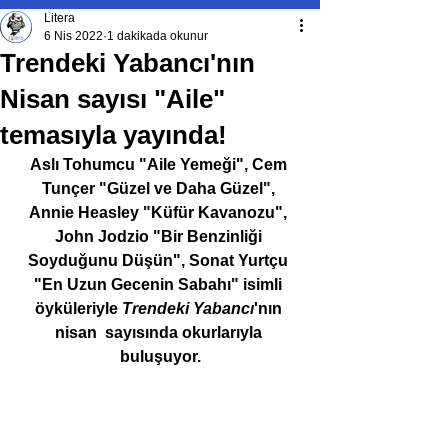
Litera
6 Nis 2022
1 dakikada okunur
Trendeki Yabancı'nın
Nisan sayısı "Aile"
temasıyla yayında!
Aslı Tohumcu "Aile Yemeği", Cem 
Tunçer "Güzel ve Daha Güzel", 
Annie Heasley "Küfür Kavanozu", 
John Jodzio "Bir Benzinliği 
Soyduğunu Düşün", Sonat Yurtçu 
"En Uzun Gecenin Sabahı" isimli 
öyküleriyle 
Trendeki Yabancı
'nın 
nisan  sayısında okurlarıyla 
buluşuyor.