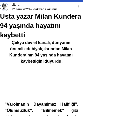
Litera
12 Tem 2023
2 dakikada okunur
Usta yazar Milan Kundera
94 yaşında hayatını
kaybetti
Çekya devlet kanalı, dünyanın 
önemli edebiyatçılarından Milan 
Kundera'nın 94 yaşında hayatını 
kaybettiğini duyurdu.
"Varolmanın Dayanılmaz Hafifliği", 
"Ölümsüzlük", "Bilmemek"
 gibi 