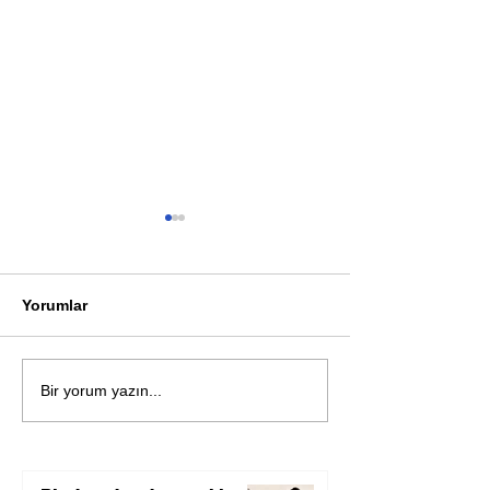
Yorumlar
Öykü: Pembe B
Zihnin derinliklerinden
Bir yorum yazın...
bilimin ışığına; İnsanlık
Karnesi