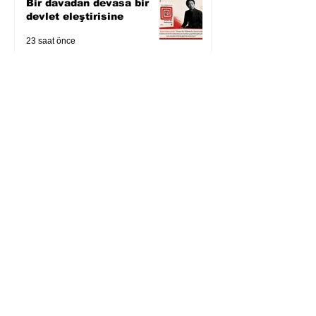
Bir davadan devasa bir
devlet eleştirisine
23 saat önce
Zihnin derinliklerinden
bilimin ışığına; İnsanlık
Karnesi
2 gün önce
Öykü: Pembe Bornoz
3 gün önce
Temmuz 2026’da Litera
Edebiyat’ın en çok
okunanları