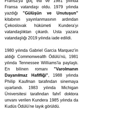
Fransa'ya göç etti ve 1981 yılında 
Fransa vatandaşı oldu. 1979 yılında 
yazdığı 
"Gülüşün ve Unutuşun"
kitabının yayınlanmasının ardından 
Çekoslovak hükümeti Kundera'yı 
vatandaşlıktan çıkardı. Usta yazara 
vatandaşlığı 2019 yılında iade edildi. 
1980 yılında Gabriel Garcia Marquez'in 
aldığı Commonwealth Ödülü'nü, 1981 
yılında Tennessee Williams'la paylaştı. 
En bilinen romanı 
"Varolmanın 
Dayanılmaz Hafifliği"
, 1988 yılında 
Philip Kaufman tarafından sinemaya 
uyarlandı. 1983 yılında Michigan 
Üniversitesi tarafından fahrî doktora 
unvanı verilen Kundera 1985 yılında da 
Kudüs Ödülü'ne layık görüldü.