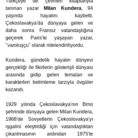
Türkçeye de çevrilen kitaplarıyla 
tanınan yazar 
Milan Kundera
, 94 
yaşında hayatını kaybetti. 
Çekoslavakya'da dünyaya gelen ve 
daha sonra Fransız vatandaşlığına 
geçerek Paris'te yaşayan yazar, 
"varoluşçu" olarak nitelendiriliyordu.
Kundera, gündelik hayatın dünyevi 
gerçekliği ile fikirlerin gösterişli dünyası 
arasında gidip gelen temaları ve 
karakterleri betimleme tarzıyla övgüler 
kazandı.
1929 yılında Çekoslavakya'nın Brno 
şehrinde dünyaya gelen Milan Kundera, 
1968'de Sovyetlerin Çekoslovakya'yı 
işgalini eleştirdiği için vatandaşlıktan 
çıkarılmasının ardından 1975'te 