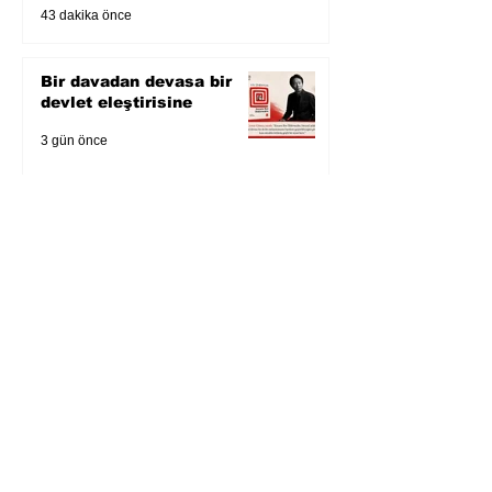
43 dakika önce
Bir davadan devasa bir
devlet eleştirisine
3 gün önce
Zihnin derinliklerinden
bilimin ışığına; İnsanlık
Karnesi
4 gün önce
Öykü: Pembe Bornoz
5 gün önce