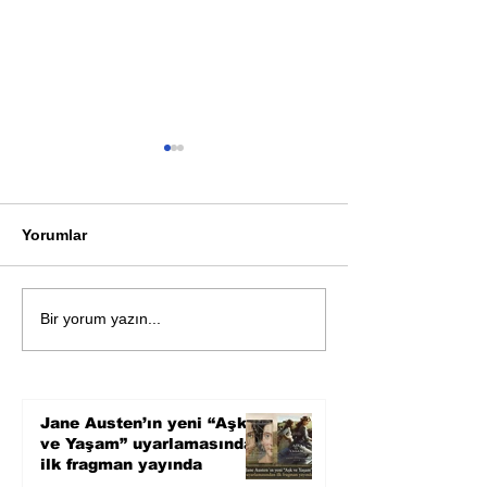
Yorumlar
Bir davadan devasa bir
Zihnin derinlik
Bir yorum yazın...
devlet eleştirisine
bilimin ışığına;
Karnesi
Jane Austen’ın yeni “Aşk
ve Yaşam” uyarlamasından
ilk fragman yayında