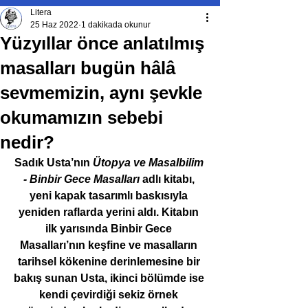
Litera
25 Haz 2022
1 dakikada okunur
Yüzyıllar önce anlatılmış
masalları bugün hâlâ
sevmemizin, aynı şevkle
okumamızın sebebi
nedir?
Sadık Usta’nın 
Ütopya ve Masalbilim 
- Binbir Gece Masalları
 adlı kitabı, 
yeni kapak tasarımlı baskısıyla 
yeniden raflarda yerini aldı. Kitabın 
ilk yarısında Binbir Gece 
Masalları’nın keşfine ve masalların 
tarihsel kökenine derinlemesine bir 
bakış sunan Usta, ikinci bölümde ise 
kendi çevirdiği sekiz örnek 