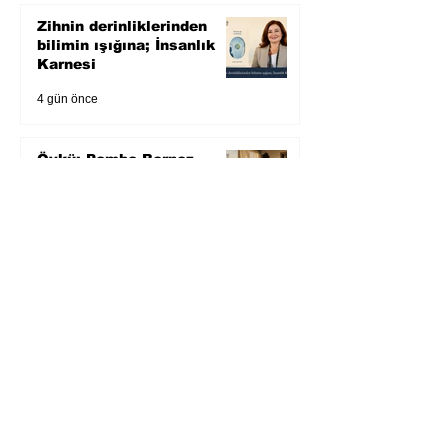
Zihnin derinliklerinden
bilimin ışığına; İnsanlık
Karnesi
4 gün önce
Öykü: Pembe Bornoz
5 gün önce
Temmuz 2026’da Litera
Edebiyat’ın en çok
okunanları
6 gün önce
Bugün yaşadığımız her
şeyin adı: Para Gürültüsü