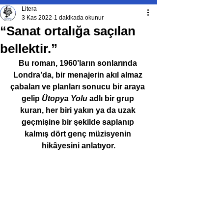
Litera
3 Kas 2022
1 dakikada okunur
“Sanat ortalığa saçılan
bellektir.”
Bu roman, 1960’ların sonlarında 
Londra’da, bir menajerin akıl almaz 
çabaları ve planları sonucu bir araya 
gelip 
Ütopya Yolu
 adlı bir grup 
kuran, her biri yakın ya da uzak 
geçmişine bir şekilde saplanıp 
kalmış dört genç müzisyenin 
hikâyesini anlatıyor.