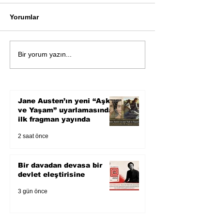
Yorumlar
Bir davadan devasa bir
Zihnin derinlik
Bir yorum yazın...
devlet eleştirisine
bilimin ışığına;
Karnesi
Jane Austen’ın yeni “Aşk
ve Yaşam” uyarlamasından
ilk fragman yayında
2 saat önce
Bir davadan devasa bir
devlet eleştirisine
3 gün önce