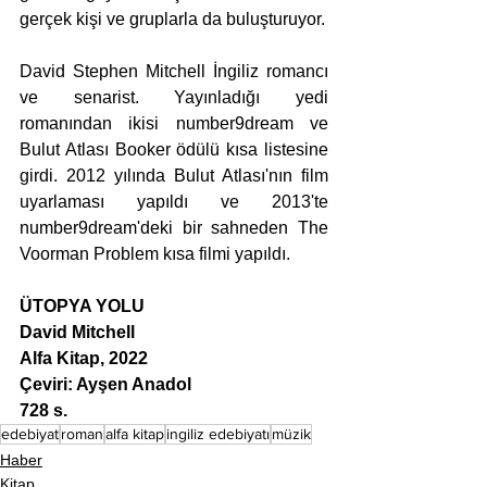
gerçek kişi ve gruplarla da buluşturuyor.
David Stephen Mitchell İngiliz romancı 
ve senarist. Yayınladığı yedi 
romanından ikisi number9dream ve 
Bulut Atlası Booker ödülü kısa listesine 
girdi. 2012 yılında Bulut Atlası'nın film 
uyarlaması yapıldı ve 2013'te 
number9dream'deki bir sahneden The 
Voorman Problem kısa filmi yapıldı.
ÜTOPYA YOLU
David Mitchell
Alfa Kitap, 2022
Çeviri: Ayşen Anadol
728 s.
edebiyat
roman
alfa kitap
ingiliz edebiyatı
müzik
Haber
Kitap