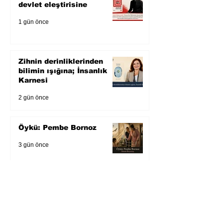
devlet eleştirisine
1 gün önce
Zihnin derinliklerinden
bilimin ışığına; İnsanlık
Karnesi
2 gün önce
Öykü: Pembe Bornoz
3 gün önce
Temmuz 2026’da Litera
Edebiyat’ın en çok
okunanları