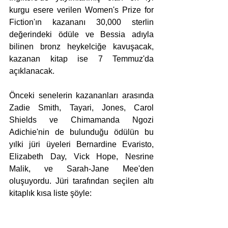
kurgu esere verilen Women's Prize for 
Fiction'ın kazananı 30,000 sterlin 
değerindeki ödüle ve Bessia adıyla 
bilinen bronz heykelciğe kavuşacak, 
kazanan kitap ise 7 Temmuz'da 
açıklanacak.
Önceki senelerin kazananları arasında 
Zadie Smith, Tayari, Jones, Carol 
Shields ve Chimamanda Ngozi 
Adichie'nin de bulunduğu ödülün bu 
yılki jüri üyeleri Bernardine Evaristo, 
Elizabeth Day, Vick Hope, Nesrine 
Malik, ve Sarah-Jane Mee'den 
oluşuyordu. Jüri tarafından seçilen altı 
kitaplık kısa liste şöyle: