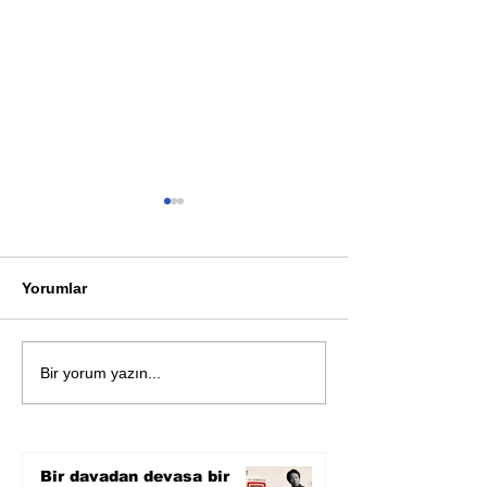
Yorumlar
Orwell Ödülleri Uzun
Gary Shteyngar
Bir yorum yazın...
Listesi Açıklandı
pandemi roman
Bir davadan devasa bir