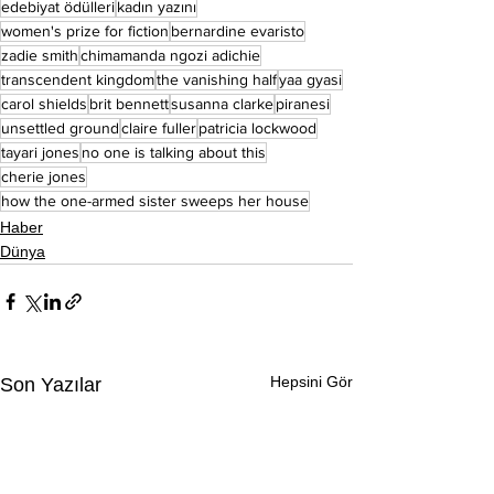
edebiyat ödülleri
kadın yazını
women's prize for fiction
bernardine evaristo
zadie smith
chimamanda ngozi adichie
transcendent kingdom
the vanishing half
yaa gyasi
carol shields
brit bennett
susanna clarke
piranesi
unsettled ground
claire fuller
patricia lockwood
tayari jones
no one is talking about this
cherie jones
how the one-armed sister sweeps her house
Haber
Dünya
Hepsini Gör
Son Yazılar