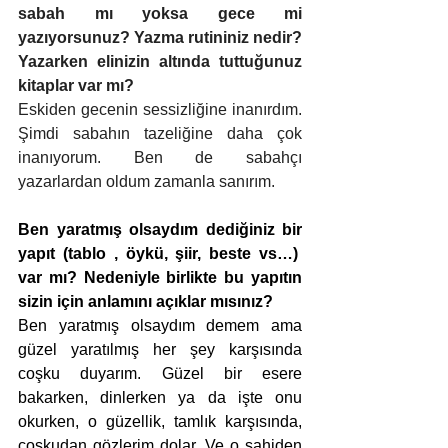
sabah mı yoksa gece mi 
yazıyorsunuz? Yazma rutininiz nedir? 
Yazarken elinizin altında tuttuğunuz 
kitaplar var mı?
Eskiden gecenin sessizliğine inanırdım. 
Şimdi sabahın tazeliğine daha çok 
inanıyorum. Ben de sabahçı 
yazarlardan oldum zamanla sanırım.
Ben yaratmış olsaydım dediğiniz bir 
yapıt (tablo , öykü, şiir, beste vs…)  
var mı? Nedeniyle birlikte bu yapıtın 
sizin için anlamını açıklar mısınız?
Ben yaratmış olsaydım demem ama 
güzel yaratılmış her şey karşısında 
coşku duyarım. Güzel bir esere 
bakarken, dinlerken ya da işte onu 
okurken, o güzellik, tamlık karşısında, 
coşkudan gözlerim dolar. Ve o sahiden 