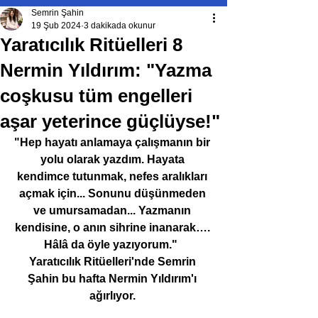
Semrin Şahin
19 Şub 2024
3 dakikada okunur
Yaratıcılık Ritüelleri 8
Nermin Yıldırım: "Yazma
coşkusu tüm engelleri
aşar yeterince güçlüyse!"
"Hep hayatı anlamaya çalışmanın bir 
yolu olarak yazdım. Hayata 
kendimce tutunmak, nefes aralıkları 
açmak için... Sonunu düşünmeden 
ve umursamadan... Yazmanın 
kendisine, o anın sihrine inanarak…. 
Hâlâ da öyle yazıyorum."  
Yaratıcılık Ritüelleri'nde Semrin 
Şahin bu hafta Nermin Yıldırım'ı 
ağırlıyor. 