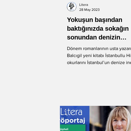
Litera
28 May 2023
Yokuşun başından
baktığınızda sokağın
sonundan denizin
göründüğü, iyot koku
Dönem romanlarının usta yaza
İstanbullu...
Balcıgil yeni kitabı İstanbullu H
okurlarını İstanbul’un denize i
sokaklarında...