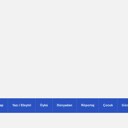
tap
Yazı / Eleştiri
Öykü
Dünyadan
Röportaj
Çocuk
Göz