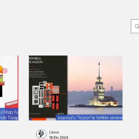
p
Yayın Dünyası
Edebiyat
Sanat
Dünya
Yeni Çıkanlar
ayin-yazari
-Oylum Yılmaz
Dergi
-Mahir Ünsal Eriş
-Doğuş Sarpkaya
-Haziran Düzkan
Hikmet Hükümenoğlu
-Seda Ateş
Litera
18 Eki 2024