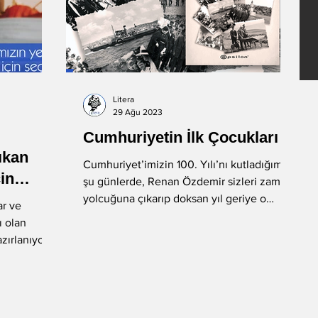
Litera
29 Ağu 2023
Cumhuriyetin İlk Çocukları
ıkan
Cumhuriyet’imizin 100. Yılı’nı kutladığımız
çin
şu günlerde, Renan Özdemir sizleri zaman
yolcuğuna çıkarıp doksan yıl geriye o
ar ve
yılların...
ı olan
zırlanıyor.