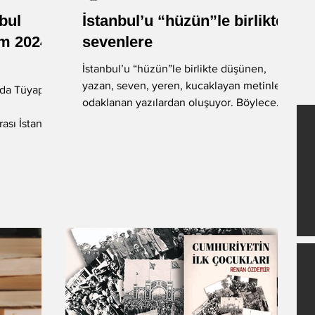
nbul
İstanbul’u “hüzün”le birlikte
-Okan Okumuş
-Nuray Önoğlu
ım 2024
sevenlere
İstanbul’u “hüzün”le birlikte düşünen,
yazan, seven, yeren, kucaklayan metinlere
nda Tüyap
-Fatih Balkış
Öykü
odaklanan yazılardan oluşuyor. Böylece
Sâmiha...
ası İstanbul