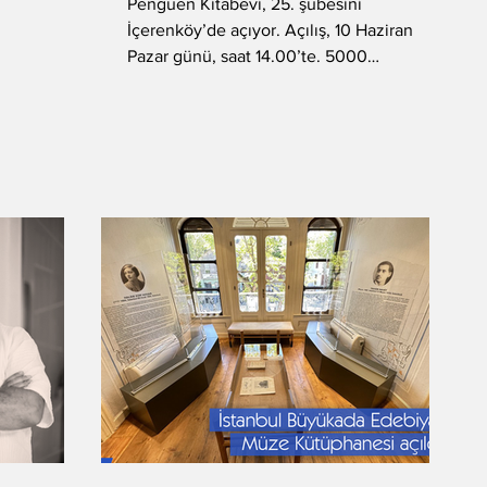
Penguen Kitabevi, 25. şubesini
İçerenköy’de açıyor. Açılış, 10 Haziran
Pazar günü, saat 14.00’te. 5000
metrekarelik alanıyla “İstanbul’un...