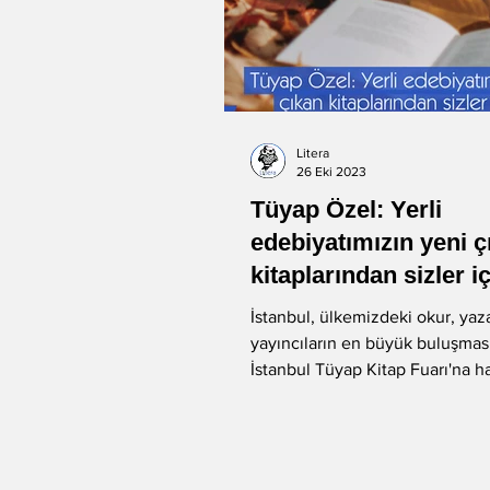
Litera
26 Eki 2023
Tüyap Özel: Yerli
edebiyatımızın yeni ç
kitaplarından sizler i
seçtik
İstanbul, ülkemizdeki okur, yaz
yayıncıların en büyük buluşmas
İstanbul Tüyap Kitap Fuarı'na ha
Litera Edebiyat...