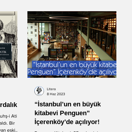
Litera
8 Haz 2023
“İstanbul’un en büyük
rdalık
kitabevi Penguen”
uhş-i Atik
İçerenköy’de açılıyor!
ldı. Bir
yan eski