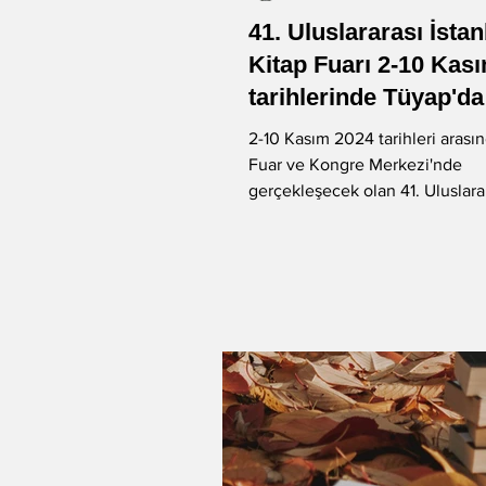
41. Uluslararası İsta
-Murat Gülsoy
-Aysu Önen
Kitap Fuarı 2-10 Kas
tarihlerinde Tüyap'da
2-10 Kasım 2024 tarihleri arası
-Aynur Kulak
-Sibel Yükler
Fuar ve Kongre Merkezi'nde
gerçekleşecek olan 41. Uluslarar
Kitap Fuarı,...