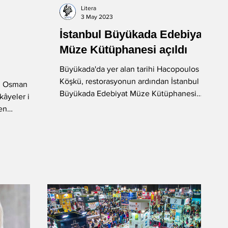
Litera
3 May 2023
İstanbul Büyükada Edebiyat
Müze Kütüphanesi açıldı
Büyükada'da yer alan tarihi Hacopoulos
lu, tam
Köşkü, restorasyonun ardından İstanbul
rı Osman
Büyükada Edebiyat Müze Kütüphanesi
ikâyeler ile
olarak kitapseverlerle...
nen