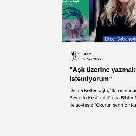
Litera
13 Ara 2022
"Aşk üzerine yazmak
istemiyorum"
Damla Kellecioğlu, ilk romanı Ş
Şeylerin Keşfi odağında Bihter
ile söyleşti: "Okurun şehri bir k
olarak görmesini,...