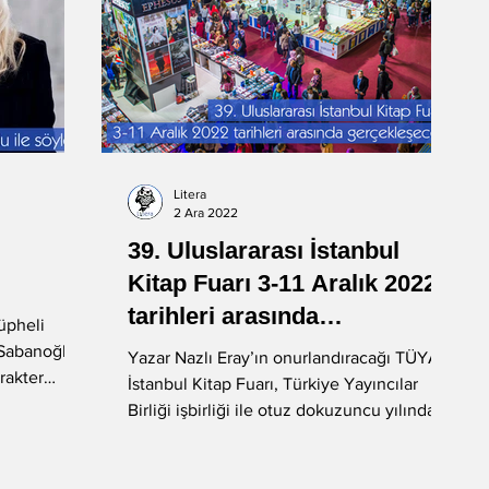
Litera
2 Ara 2022
39. Uluslararası İstanbul
Kitap Fuarı 3-11 Aralık 2022
tarihleri arasında
üpheli
kitapseverle buluşuyor
 Sabanoğlu
Yazar Nazlı Eray’ın onurlandıracağı TÜYAP
arakter
İstanbul Kitap Fuarı, Türkiye Yayıncılar
Birliği işbirliği ile otuz dokuzuncu yılında...