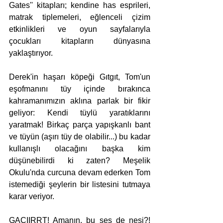
Gates'' kitapları; kendine has esprileri, 
matrak tiplemeleri, eğlenceli çizim 
etkinlikleri ve oyun sayfalarıyla 
çocukları kitapların dünyasına 
yaklaştırıyor. 
Derek'in haşarı köpeği Gıtgıt, Tom'un 
eşofmanını tüy içinde bırakınca 
kahramanımızın aklına parlak bir fikir 
geliyor: Kendi tüylü yaratıklarını 
yaratmak! Birkaç parça yapışkanlı bant 
ve tüyün (aşırı tüy de olabilir...) bu kadar 
kullanışlı olacağını başka kim 
düşünebilirdi ki zaten? Meşelik 
Okulu'nda curcuna devam ederken Tom 
istemediği şeylerin bir listesini tutmaya 
karar veriyor.
GACIIRRT! Amanın, bu ses de nesi?! 