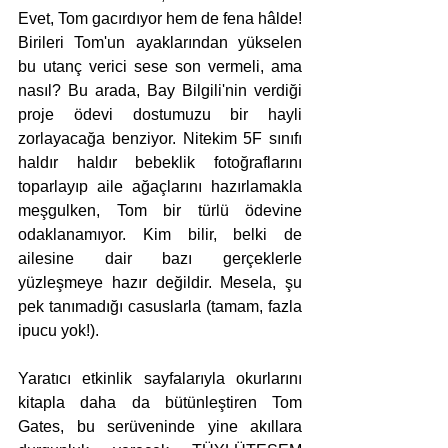
Evet, Tom gacırdıyor hem de fena hâlde! 
Birileri Tom'un ayaklarından yükselen 
bu utanç verici sese son vermeli, ama 
nasıl? Bu arada, Bay Bilgili'nin verdiği 
proje ödevi dostumuzu bir hayli 
zorlayacağa benziyor. Nitekim 5F sınıfı 
haldır haldır bebeklik fotoğraflarını 
toparlayıp aile ağaçlarını hazırlamakla 
meşgulken, Tom bir türlü ödevine 
odaklanamıyor. Kim bilir, belki de 
ailesine dair bazı gerçeklerle 
yüzleşmeye hazır değildir. Mesela, şu 
pek tanımadığı casuslarla (tamam, fazla 
ipucu yok!).
Yaratıcı etkinlik sayfalarıyla okurlarını 
kitapla daha da bütünleştiren Tom 
Gates, bu serüveninde yine akıllara 