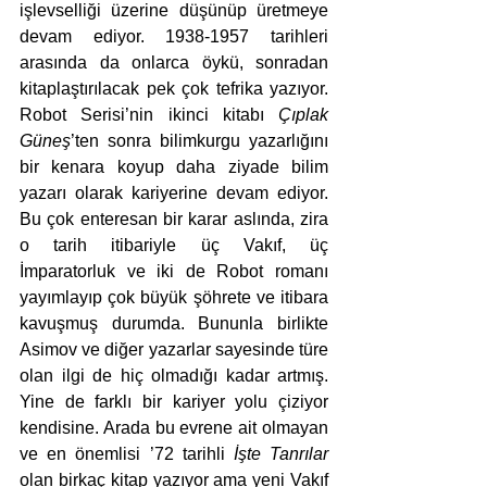
işlevselliği üzerine düşünüp üretmeye 
devam ediyor. 1938-1957 tarihleri 
arasında da onlarca öykü, sonradan 
kitaplaştırılacak pek çok tefrika yazıyor. 
Robot Serisi’nin ikinci kitabı 
Çıplak 
Güneş
’ten sonra bilimkurgu yazarlığını 
bir kenara koyup daha ziyade bilim 
yazarı olarak kariyerine devam ediyor. 
Bu çok enteresan bir karar aslında, zira 
o tarih itibariyle üç Vakıf, üç 
İmparatorluk ve iki de Robot romanı 
yayımlayıp çok büyük şöhrete ve itibara 
kavuşmuş durumda. Bununla birlikte 
Asimov ve diğer yazarlar sayesinde türe 
olan ilgi de hiç olmadığı kadar artmış. 
Yine de farklı bir kariyer yolu çiziyor 
kendisine. Arada bu evrene ait olmayan 
ve en önemlisi ’72 tarihli 
İşte Tanrılar
olan birkaç kitap yazıyor ama yeni Vakıf 