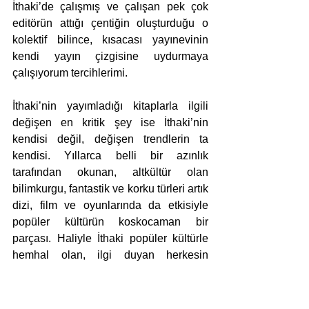
İthaki’de çalışmış ve çalışan pek çok 
editörün attığı çentiğin oluşturduğu o 
kolektif bilince, kısacası yayınevinin 
kendi yayın çizgisine uydurmaya 
çalışıyorum tercihlerimi. 
İthaki’nin yayımladığı kitaplarla ilgili 
değişen en kritik şey ise İthaki’nin 
kendisi değil, değişen trendlerin ta 
kendisi. Yıllarca belli bir azınlık 
tarafından okunan, altkültür olan 
bilimkurgu, fantastik ve korku türleri artık 
dizi, film ve oyunlarında da etkisiyle 
popüler kültürün koskocaman bir 
parçası. Haliyle İthaki popüler kültürle 
hemhal olan, ilgi duyan herkesin 
radarına giren bir yayınevine dönüştü. 
Burada editörler olarak bizim üzerimize 
düşen trendin değişmesiyle birlikte 