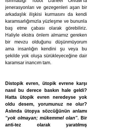
ısınmadığı” robot Daneel Olivaw’la 
jenerasyonları ve gezegenleri aşan bir 
arkadaşlık ilişkisi kurmasını da kendi 
karamsarlığımızla yüzleşme ve bununla 
baş etme çabası olarak görebiliriz. 
Haliyle ekstra önlem almamız gereken 
bir mevzu olduğunu düşünmüyorum 
ama insanlığın kendini şu veya bu 
şekilde yok oluşa sürükleyeceğine dair 
karamsar inancım tam. 
Distopik evren, ütopik evrene karşı 
nasıl bu derece baskın hale geldi? 
Hatta ütopik evren neredeyse yok 
oldu desem, yorumunuz ne olur? 
Aslında ütopya sözcüğünün anlamı 
“yok olmayan; mükemmel olan”
. Bir 
anti-tez olarak yaratılmış 