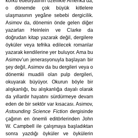
korku edebiyatının özellikle Amerika’da, 
o dönemde çok büyük kitlelere 
ulaşmasının yegâne sebebi dergicilik. 
Asimov da, dönemin önde gelen diğer 
yazarları Heinlein ve Clarke da 
doğrudan kitap yazarak değil, dergilere 
öyküler veya tefrika edilecek romanlar 
yazarak kendilerine yer buluyor. Ama bu 
Asimov’un jenerasyonuyla başlayan bir 
şey değil, Asimov da bu dergileri veya o 
dönemki muadili olan pulp dergileri, 
okuyarak büyüyor. Okurun böyle bir 
alışkanlığı, bu alışkanlığa dayalı olarak 
da yıllardır hayatını sürdürmeye devam 
eden de bir sektör var kısacası. Asimov, 
Astounding Science Fiction
 dergisinde 
çağının en önemli editörlerinden John 
W. Campbell ile çalışmaya başladıktan 
sonra yazdığı öyküler ve öykülerin 