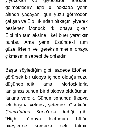
yiyecekler ve giyecekler nereden 
gelmektedir? İşte o noktada yerin 
altında yaşayan, gün yüzü görmeden 
çalışan ve Eloi ırkından birkaçını yiyerek 
beslenen Morlock ırkı ortaya çıkar. 
Eloi’nin tam aksine ilkel birer yaratıktır 
bunlar. Ama yerin üstündeki tüm 
güzelliklerin ve gereksinimlerin ortaya 
çıkmasının sebebi de onlardır.
Başta söylediğim gibi, sadece Eloi’leri 
görürsek bir ütopya içinde olduğumuzu 
düşünebilirdik ama Morlock’larla 
tanışınca bunun bir distopya olduğunun 
farkına vardık. Günün sonunda ütopya 
tek başına yetmez, yetemez. Clarke’ın 
Çocukluğun Sonu
’nda dediği gibi 
“Hiçbir ütopya toplumun bütün 
bireylerine sonsuza dek tatmin 