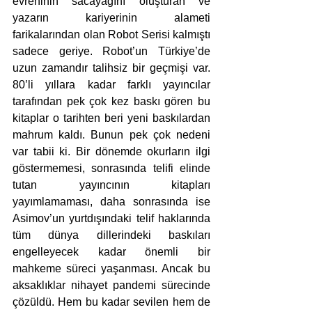
evreninin sacayağını oluşturan ve 
yazarın kariyerinin alameti 
farikalarından olan Robot Serisi kalmıştı 
sadece geriye. Robot’un Türkiye’de 
uzun zamandır talihsiz bir geçmişi var. 
80’li yıllara kadar farklı yayıncılar 
tarafından pek çok kez baskı gören bu 
kitaplar o tarihten beri yeni baskılardan 
mahrum kaldı. Bunun pek çok nedeni 
var tabii ki. Bir dönemde okurların ilgi 
göstermemesi, sonrasında telifi elinde 
tutan yayıncının kitapları 
yayımlamaması, daha sonrasında ise 
Asimov’un yurtdışındaki telif haklarında 
tüm dünya dillerindeki baskıları 
engelleyecek kadar önemli bir 
mahkeme süreci yaşanması. Ancak bu 
aksaklıklar nihayet pandemi sürecinde 
çözüldü. Hem bu kadar sevilen hem de 