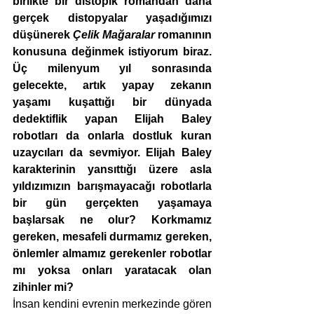
birlikte bir distopik romandan daha 
gerçek distopyalar yaşadığımızı 
düşünerek 
Çelik Mağaralar
 romanının 
konusuna değinmek istiyorum biraz. 
Üç milenyum yıl sonrasında 
gelecekte, artık yapay zekanın 
yaşamı kuşattığı bir dünyada 
dedektiflik yapan Elijah Baley 
robotları da onlarla dostluk kuran 
uzaycıları da sevmiyor. Elijah Baley 
karakterinin yansıttığı üzere asla 
yıldızımızın barışmayacağı robotlarla 
bir gün gerçekten yaşamaya 
başlarsak ne olur? Korkmamız 
gereken, mesafeli durmamız gereken, 
önlemler almamız gerekenler robotlar 
mı yoksa onları yaratacak olan 
zihinler mi? 
İnsan kendini evrenin merkezinde gören 