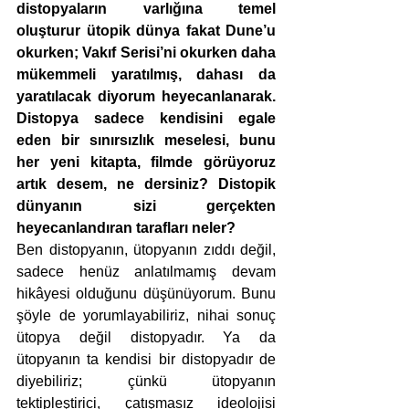
distopyaların varlığına temel 
oluşturur ütopik dünya fakat Dune’u 
okurken; Vakıf Serisi’ni okurken daha 
mükemmeli yaratılmış, dahası da 
yaratılacak diyorum heyecanlanarak. 
Distopya sadece kendisini egale 
eden bir sınırsızlık meselesi, bunu 
her yeni kitapta, filmde görüyoruz 
artık desem, ne dersiniz? Distopik 
dünyanın sizi gerçekten 
heyecanlandıran tarafları neler?
Ben distopyanın, ütopyanın zıddı değil, 
sadece henüz anlatılmamış devam 
hikâyesi olduğunu düşünüyorum. Bunu 
şöyle de yorumlayabiliriz, nihai sonuç 
ütopya değil distopyadır. Ya da 
ütopyanın ta kendisi bir distopyadır de 
diyebiliriz; çünkü ütopyanın 
tektipleştirici, çatışmasız ideolojisi 