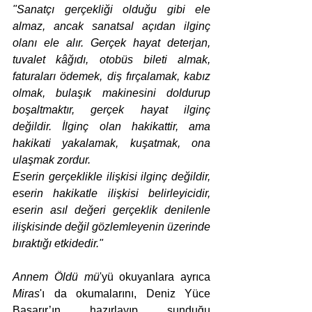
"Sanatçı gerçekliği olduğu gibi ele 
almaz, ancak sanatsal açıdan ilginç 
olanı ele alır. Gerçek hayat deterjan, 
tuvalet kâğıdı, otobüs bileti almak, 
faturaları ödemek, diş fırçalamak, kabız 
olmak, bulaşık makinesini doldurup 
boşaltmaktır, gerçek hayat ilginç 
değildir. İlginç olan hakikattir, ama 
hakikati yakalamak, kuşatmak, ona 
ulaşmak zordur.
Eserin gerçeklikle ilişkisi ilginç değildir, 
eserin hakikatle ilişkisi belirleyicidir, 
eserin asıl değeri gerçeklik denilenle 
ilişkisinde değil gözlemleyenin üzerinde 
bıraktığı etkidedir."
Annem Öldü mü
'yü okuyanlara ayrıca 
Miras
'ı da okumalarını, Deniz Yüce 
Başarır’ın hazırlayıp sunduğu 