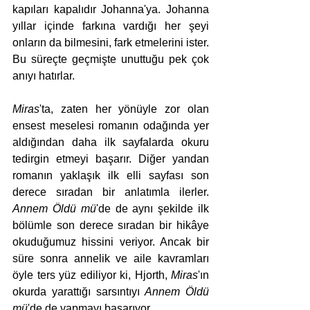
kapıları kapalıdır Johanna'ya. Johanna 
yıllar içinde farkına vardığı her şeyi 
onların da bilmesini, fark etmelerini ister. 
Bu süreçte geçmişte unuttuğu pek çok 
anıyı hatırlar. 
Miras
'ta, zaten her yönüyle zor olan 
ensest meselesi romanın odağında yer 
aldığından daha ilk sayfalarda okuru 
tedirgin etmeyi başarır. Diğer yandan 
romanın yaklaşık ilk elli sayfası son 
derece sıradan bir anlatımla ilerler. 
Annem Öldü mü
'de de aynı şekilde ilk 
bölümle son derece sıradan bir hikâye 
okuduğumuz hissini veriyor. Ancak bir 
süre sonra annelik ve aile kavramları 
öyle ters yüz ediliyor ki, Hjorth, 
Miras
'ın 
okurda yarattığı sarsıntıyı 
Annem Öldü 
mü
'de de yapmayı başarıyor. 