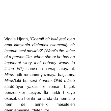
Vigdis Hjorth, 
“Önemli bir hikâyesi olan 
ama kimsenin dinlemek istemediği bir 
insanın sesi nasıldır?” (What’s the voice 
of a person like, when she or he has an 
important story that nobody wants to 
listen to?)
 sorusuna cevap arayarak 
Miras
 adlı romanını yazmaya başlamış. 
Miras
'taki bu sesi 
Annem Öldü mü
'de 
sürdürüyor yazar. İki roman birçok 
benzerlikler taşıyor. İki farklı hikâye 
okusak da her iki romanda da hem aile 
hem de annelik meseleleri 
derinlemesine irdeleniyor. 