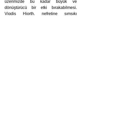
üzerimizde bu kadar büyük ve 
dönüştürücü bir etki bırakabilmesi. 
Vigdis Hjorth, nefretine sımsıkı 
sarılanları anlatıyor bu romanında. 
Özellikle nefretine sımsıkı sarılanların 
ve bu nefrete maruz kalanların okuması 
dileğiyle...
inceleme
şule tüzül
vigdis hjorth
Yazı-Eleştiri
Haber
Hepsini Gör
Son Yazılar