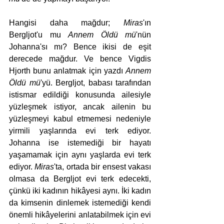
Hangisi daha mağdur; 
Miras
'ın 
Bergljot'u mu 
Annem Öldü mü
'nün 
Johanna'sı mı? Bence ikisi de eşit 
derecede mağdur. Ve bence Vigdis 
Hjorth bunu anlatmak için yazdı 
Annem 
Öldü mü
'yü. Bergljot, babası tarafından 
istismar edildiği konusunda ailesiyle 
yüzleşmek istiyor, ancak ailenin bu 
yüzleşmeyi kabul etmemesi nedeniyle 
yirmili yaşlarında evi terk ediyor. 
Johanna ise istemediği bir hayatı 
yaşamamak için aynı yaşlarda evi terk 
ediyor. 
Miras
'ta, ortada bir ensest vakası 
olmasa da Bergljot evi terk edecekti, 
çünkü iki kadının hikâyesi aynı. İki kadın 
da kimsenin dinlemek istemediği kendi 
önemli hikâyelerini anlatabilmek için evi 