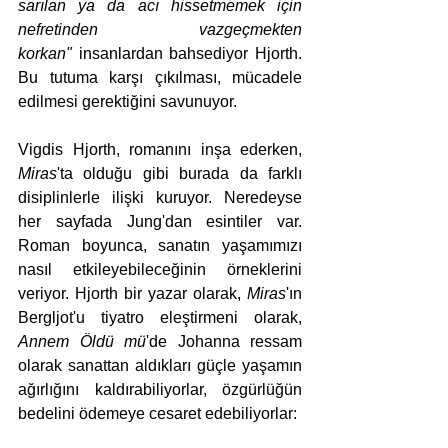
sarılan ya da acı hissetmemek için 
nefretinden vazgeçmekten 
korkan"
 insanlardan bahsediyor Hjorth. 
Bu tutuma karşı çıkılması, mücadele 
edilmesi gerektiğini savunuyor. 
Vigdis Hjorth, romanını inşa ederken, 
Miras
'ta olduğu gibi burada da farklı 
disiplinlerle ilişki kuruyor. Neredeyse 
her sayfada Jung'dan esintiler var. 
Roman boyunca, sanatın yaşamımızı 
nasıl etkileyebileceğinin örneklerini 
veriyor. Hjorth bir yazar olarak, 
Miras
'ın 
Bergljot'u tiyatro eleştirmeni olarak, 
Annem Öldü mü
'de Johanna ressam 
olarak sanattan aldıkları güçle yaşamın 
ağırlığını kaldırabiliyorlar, özgürlüğün 
bedelini ödemeye cesaret edebiliyorlar: