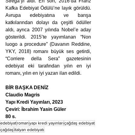
Strega’yı aldı. En son, 2016’da Franz 
Kafka Edebiyat Ödülü’ne layık görüldü. 
Avrupa edebiyatına ve barışa 
katkılarından dolayı da çeşitli ödüller 
aldı, ayrıca 2007 yılında Nobel’e aday 
gösterildi. 2015’te yayımlanan “Non 
luogo a procedure” (Davanın Reddine, 
YKY, 2018) romanı büyük ses getirdi, 
“Corriere della Sera” gazetesinin 
edebiyat eki tarafından yılın en iyi 
romanı, yılın en iyi yazarı ilan edildi.
BİR BAŞKA DENİZ
Claudio Magris
Yapı Kredi Yayınları, 2023
Çeviri: 
İbrahim Yasin Güler
80 s.
edebiyat
roman
yapı kredi yayınları
çağdaş edebiyat
çağdaş
italyan edebiyatı