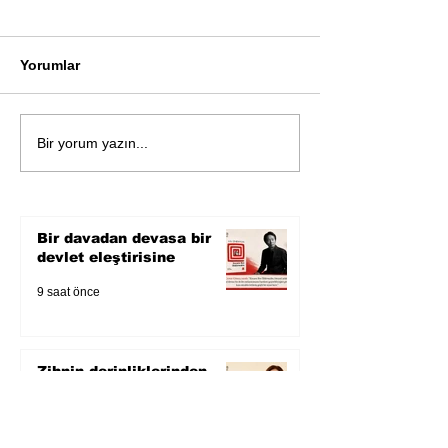
Yorumlar
Öykü: Pembe B
Zihnin derinliklerinden
Bir yorum yazın...
bilimin ışığına; İnsanlık
Karnesi
Bir davadan devasa bir
devlet eleştirisine
9 saat önce
Zihnin derinliklerinden
bilimin ışığına; İnsanlık
Karnesi
2 gün önce