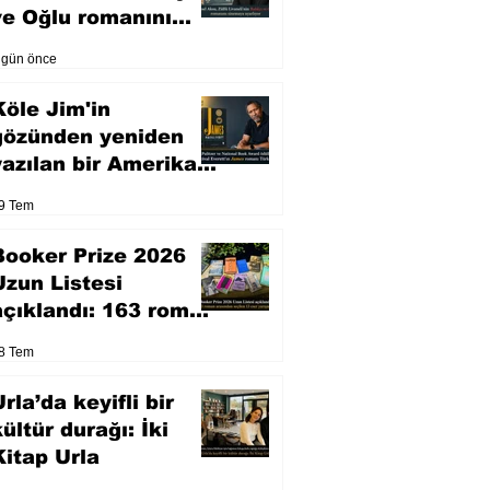
ve Oğlu romanını
sinemaya uyarlıyor
 gün önce
Köle Jim'in
gözünden yeniden
yazılan bir Amerikan
klasiği
9 Tem
Booker Prize 2026
Uzun Listesi
açıklandı: 163 roman
arasından seçilen 13
8 Tem
eser yarışacak
rla’da keyifli bir
kültür durağı: İki
Kitap Urla