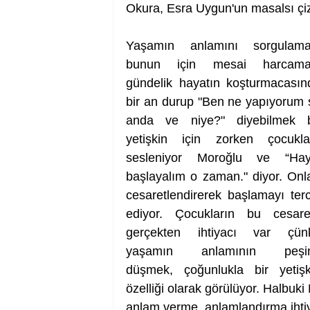
Okura, Esra Uygun'un masalsı çizi
Yaşamın anlamını sorgulamak
bunun için mesai harcamak
gündelik hayatın koşturmacasınd
bir an durup "Ben ne yapıyorum ş
anda ve niye?" diyebilmek bi
yetişkin için zorken çocuklar
sesleniyor Moroğlu ve “Hayd
başlayalım o zaman." diyor. Onlar
cesaretlendirerek başlamayı terci
ediyor. Çocukların bu cesaret
gerçekten ihtiyacı var çünk
yaşamın anlamının peşin
düşmek, çoğunlukla bir yetişki
özelliği olarak görülüyor. Halbuki
anlam verme, anlamlandırma ihtiy