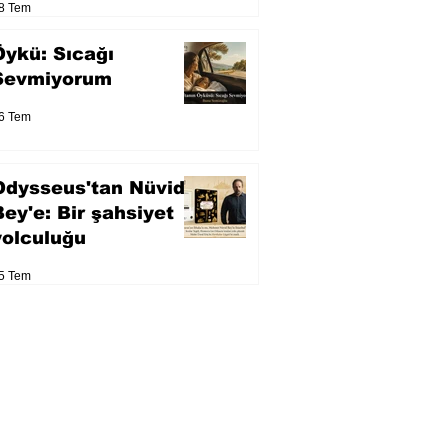
8 Tem
Öykü: Sıcağı
Sevmiyorum
6 Tem
Odysseus'tan Nüvid
Bey'e: Bir şahsiyet
yolculuğu
5 Tem