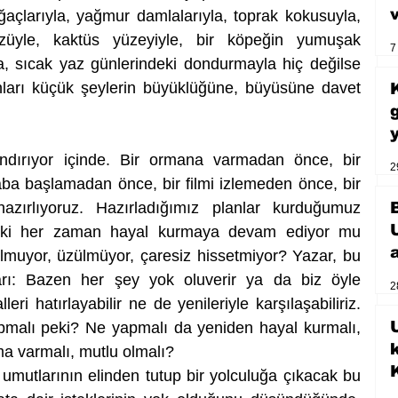
ğaçlarıyla, yağmur damlalarıyla, toprak kokusuyla, 
züyle, kaktüs yüzeyiyle, bir köpeğin yumuşak 
7
yla, sıcak yaz günlerindeki dondurmayla hiç değilse 
onları küçük şeylerin büyüklüğüne, büyüsüne davet 
ındırıyor içinde. Bir ormana varmadan önce, bir 
2
ba başlamadan önce, bir filmi izlemeden önce, bir 
zırlıyoruz. Hazırladığımız planlar kurduğumuz 
Peki her zaman hayal kurmaya devam ediyor mu 
lmuyor, üzülmüyor, çaresiz hissetmiyor? Yazar, bu 
ları: Bazen her şey yok oluverir ya da biz öyle 
2
i hatırlayabilir ne de yenileriyle karşılaşabiliriz. 
U
pmalı peki? Ne yapmalı da yeniden hayal kurmalı, 
a varmalı, mutlu olmalı? 
 umutlarının elinden tutup bir yolculuğa çıkacak bu 