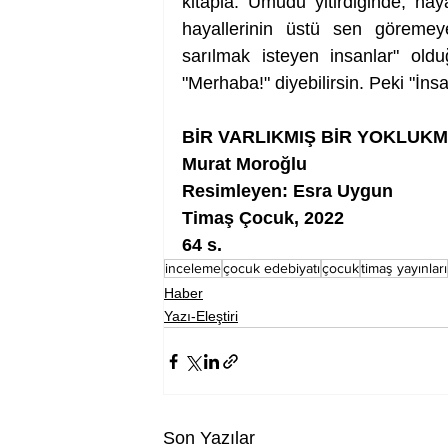
kitapla. Umudu yitirdiğinde, hay
hayallerinin üstü sen göremeye
sarılmak isteyen insanlar" old
"Merhaba!" diyebilirsin. Peki "İns
BİR VARLIKMIŞ BİR YOKLUK
Murat Moroğlu
Resimleyen: Esra Uygun
Timaş Çocuk, 2022
64 s.
inceleme
çocuk edebiyatı
çocuk
timaş yayınları
Haber
Yazı-Eleştiri
Son Yazılar