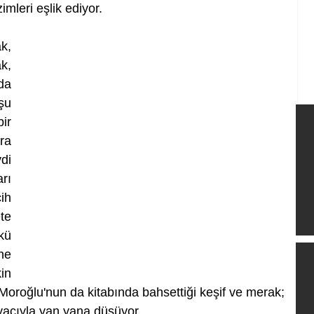
mleri eşlik ediyor.
, 
, 
a 
u 
r 
a 
i 
ı 
h 
e 
ü 
e 
n 
 Moroğlu'nun da kitabında bahsettiği keşif ve merak; 
acıyla yan yana düşüyor. 