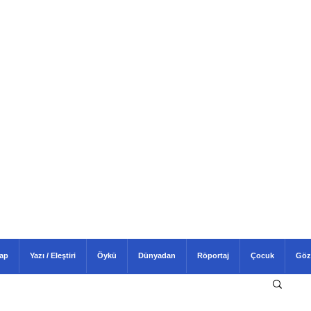
tap
Yazı / Eleştiri
Öykü
Dünyadan
Röportaj
Çocuk
Göz