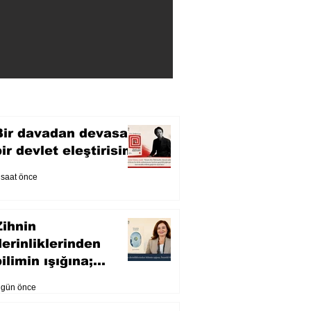
Bir davadan devasa
bir devlet eleştirisine
 saat önce
Zihnin
derinliklerinden
ilimin ışığına;
İnsanlık Karnesi
 gün önce