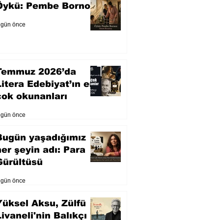
Öykü: Pembe Bornoz
 gün önce
Temmuz 2026’da
Litera Edebiyat’ın en
çok okunanları
 gün önce
Bugün yaşadığımız
her şeyin adı: Para
Gürültüsü
 gün önce
Yüksel Aksu, Zülfü
Livaneli'nin Balıkçı