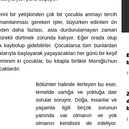
ni bir yetişkinden çok bir çocukla anmayı tercih 
amamlanması gereken işler, büyürken edinilen ön 
ükten daha fazlası, asla durdurulamayan zaman 
sürekli dürtmek zorunda kalıyor. Eğer orada olup 
 kaybolup gidebilirler. Çocuklarsa tüm bunlardan 
arıyla başlayarak yaşayacakları her günü bir keşif 
minim ki çocuklar, bu kitapla birlikte Moroğlu'nun 
caklardır.
7
Bölümler halinde ilerleyen bu eser, 
temelde varlığa ve yokluğa dair 
sorular soruyor. Doğa, insanlar ve 
yaşamla ilgili birçok sorunun 
b
yanında var olmanın ve yok 
1
olmanın kendisini de irdeliyor. 