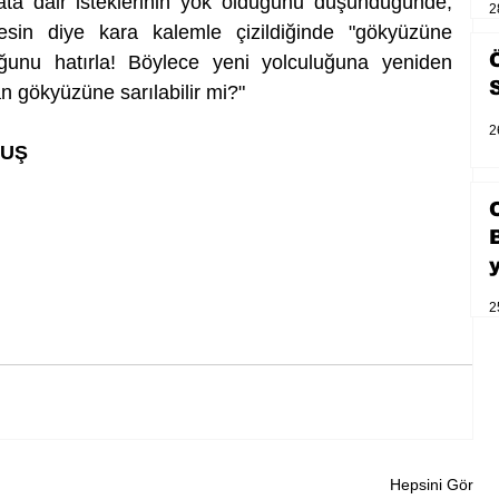
ata dair isteklerinin yok olduğunu düşündüğünde, 
2
sin diye kara kalemle çizildiğinde "gökyüzüne 
uğunu hatırla! Böylece yeni yolculuğuna yeniden 
an gökyüzüne sarılabilir mi?" 
2
MUŞ
2
Hepsini Gör