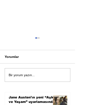
Yorumlar
Bir davadan devasa bir
Zihnin derinlik
Bir yorum yazın...
devlet eleştirisine
bilimin ışığına;
Karnesi
Jane Austen’ın yeni “Aşk
ve Yaşam” uyarlamasından