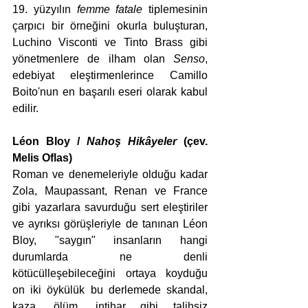
19. yüzyılın 
femme fatale
 tiplemesinin 
çarpıcı bir örneğini okurla buluşturan, 
Luchino Visconti ve Tinto Brass gibi 
yönetmenlere de ilham olan 
Senso
, 
edebiyat eleştirmenlerince Camillo 
Boito'nun en başarılı eseri olarak kabul 
edilir.
Léon Bloy / 
Nahoş Hikâyeler 
(çev. 
Melis Oflas)
Roman ve denemeleriyle olduğu kadar 
Zola, Maupassant, Renan ve France 
gibi yazarlara savurduğu sert eleştiriler 
ve ayrıksı görüşleriyle de tanınan Léon 
Bloy, "saygın" insanların hangi 
durumlarda ne denli 
kötücülleşebileceğini ortaya koyduğu 
on iki öykülük bu derlemede skandal, 
kaza, ölüm, intihar gibi talihsiz 