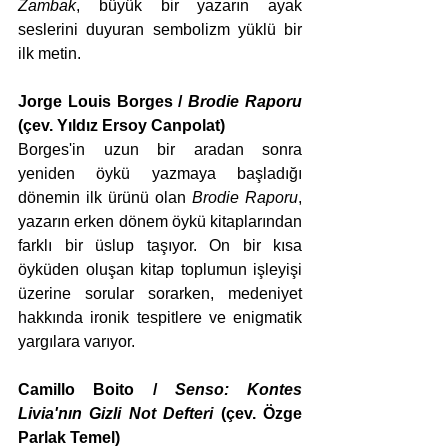
Zambak
, büyük bir yazarın ayak 
seslerini duyuran sembolizm yüklü bir 
ilk metin.
Jorge Louis Borges / 
Brodie Raporu
(çev. Yıldız Ersoy Canpolat)
Borges'in uzun bir aradan sonra 
yeniden öykü yazmaya başladığı 
dönemin ilk ürünü olan 
Brodie Raporu
, 
yazarın erken dönem öykü kitaplarından 
farklı bir üslup taşıyor. On bir kısa 
öyküden oluşan kitap toplumun işleyişi 
üzerine sorular sorarken, medeniyet 
hakkında ironik tespitlere ve enigmatik 
yargılara varıyor.
Camillo Boito / 
Senso: Kontes 
Livia'nın Gizli Not Defteri
 (çev. Özge 
Parlak Temel)