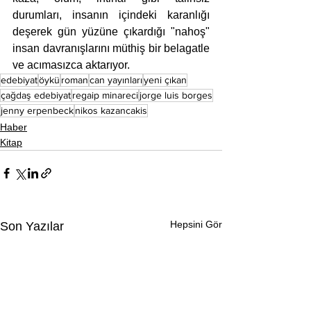
durumları, insanın içindeki karanlığı 
deşerek gün yüzüne çıkardığı "nahoş" 
insan davranışlarını müthiş bir belagatle 
ve acımasızca aktarıyor. 
edebiyat
öykü
roman
can yayınları
yeni çıkan
çağdaş edebiyat
regaip minareci
jorge luis borges
jenny erpenbeck
nikos kazancakis
Haber
Kitap
Hepsini Gör
Son Yazılar