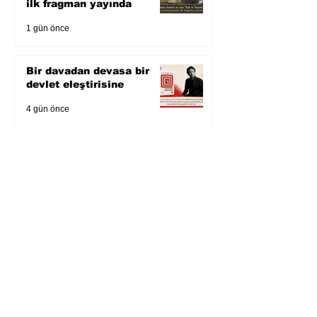
ilk fragman yayında
1 gün önce
Bir davadan devasa bir
devlet eleştirisine
4 gün önce
Zihnin derinliklerinden
bilimin ışığına; İnsanlık
Karnesi
6 gün önce
Öykü: Pembe Bornoz
6 gün önce