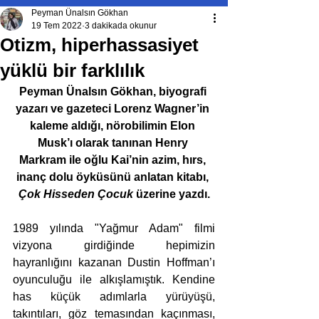
Peyman Ünalsın Gökhan
19 Tem 2022
3 dakikada okunur
Otizm, hiperhassasiyet
yüklü bir farklılık
Peyman Ünalsın Gökhan, biyografi 
yazarı ve gazeteci Lorenz Wagner’in 
kaleme aldığı, nörobilimin Elon 
Musk’ı olarak tanınan Henry 
Markram ile oğlu Kai’nin azim, hırs, 
inanç dolu öyküsünü anlatan kitabı, 
Çok Hisseden Çocuk
 üzerine yazdı.
1989 yılında "Yağmur Adam" filmi 
vizyona girdiğinde hepimizin 
hayranlığını kazanan Dustin Hoffman’ı 
oyunculuğu ile alkışlamıştık. Kendine 
has küçük adımlarla yürüyüşü, 
takıntıları, göz temasından kaçınması, 