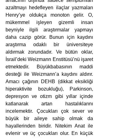
amacının dışında sadece semptomları 
azaltmayı hedefleyen ilaçlar yazmaları 
Henry’ye oldukça monoton gelir. O, 
mükemmel işleyen gizemli insan 
beyniyle ilgili araştırmalar yapmayı 
daha cazip görür. Bunun için kaydını 
araştırma odaklı bir üniversiteye 
aldırmak zorundadır. Ve bütün oklar, 
İsrail’deki Weizmann Enstitüsü’nü işaret 
etmektedir. Büyükbabasının maddi 
desteği ile Weizmann’a kaydını aldırır. 
Amacı çağının DEHB (dikkat eksikliği 
hiperaktivite bozukluğu), Parkinson, 
depresyon ve otizm gibi yıllar içinde 
katlanarak artan hastalıklarını 
incelemektir. Çocukları çok sever ve 
büyük bir aileye sahip olmak da 
hayallerinden biridir. Nitekim Anat ile 
evlenir ve üç çocukları olur. En küçük 