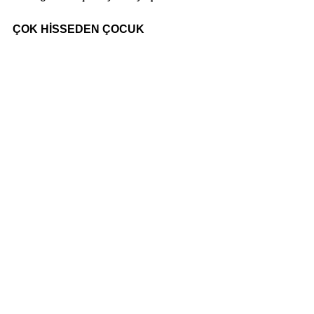
ÇOK HİSSEDEN ÇOCUK
Lorenz Wagner
Çeviri: E. Gülsen Yüksel
Timaş Yayınları, 2022
270 s.
inceleme
timaş yayınları
Haber
Yazı-Eleştiri
Hepsini Gör
Son Yazılar