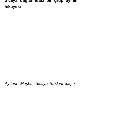
Sicilya dağlarındaki bir grup ayının 
hikâyesi
Ayıların Meşhur Sicilya Baskını
 başlıklı 
resimli romanı ise on iki bölümden 
oluşan çocuk edebiyatı anlatısıdır. 
Bugün dahi İtalya’da okullarda okutulan 
kitap, Kral Leonzio liderliğindeki Sicilya 
dağlarında yaşayan bir grup ayının 