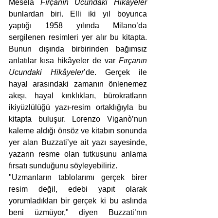
Mesela 
Fırçanın Ucundaki Hikâyeler
bunlardan biri. Elli iki yıl boyunca 
yaptığı 1958 yılında Milano’da 
sergilenen resimleri yer alır bu kitapta. 
Bunun dışında birbirinden bağımsız 
anlatılar kısa hikâyeler de var 
Fırçanın 
Ucundaki Hikâyeler
’de. Gerçek ile 
hayal arasındaki zamanın önlenemez 
akışı, hayal kırıklıkları, bürokratların 
ikiyüzlülüğü yazı-resim ortaklığıyla bu 
kitapta buluşur. Lorenzo Viganò’nun 
kaleme aldığı önsöz ve kitabın sonunda 
yer alan Buzzati’ye ait yazı sayesinde, 
yazarın resme olan tutkusunu anlama 
fırsatı sunduğunu söyleyebiliriz.
"Uzmanların tablolarımı gerçek birer 
resim değil, edebi yapıt olarak 
yorumladıkları bir gerçek ki bu aslında 
beni üzmüyor," diyen Buzzati’nın 