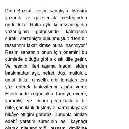
Dino Buzzati, resim sanatıyla ilişkisini 
yazarlık ve gazetecilik mesleğinden 
önde tutar. Hatta öyle ki ressamlığının 
yazarlığının gölgesinde kalmasına 
sürekli serzenişte bulunmuştur: “Ben bir 
ressamım fakat kimse buna inanmıyor.” 
Resim sanatının onun için önemini bu 
cümlede olduğu gibi sık sık dile getirir. 
Ve resmini ileri taşıma inadını elden 
bırakmadan aşk, nefret, düş, mutluluk, 
umut, tutku, cinsellik gibi temaları ters 
yüz ederek fantezilerini açığa vurur. 
Eserlerinde çoğunlukla Tanrı’yı, evreni, 
yaradılışı ve insanı gerçeküstücü bir 
dille, çocukluk düşleriyle harmanlayarak 
hikâye ettiğini görürüz. Bununla birlikte 
edebî yaratım sürecinin asıl kaynağı 
olarak nitelendirdiği ressam kimliğine 