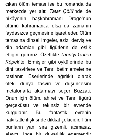
çıkan ölüm teması ise bu romanda da 
merkezde yer alır. 
Tatar Çölü
’nde de 
hikâyenin başkahramanı Drogo’nun 
ölümü kahramanca olsa da zamanın 
faydasızca geçmesine işaret eder. Ölüm 
temasına dinsel imgeler, aziz, derviş ve 
din adamları gibi figürlerin de eşlik 
ettiğini görürüz. Özellikle 
Tanrı’yı Gören 
Köpek
’te, Ermişler gibi öykülerinde bu 
dini tasvirlere ve Tanrı betimlemelerine 
rastlanır. Eserlerinde ağırlıklı olarak 
öteki dünya tasviri ve düşüncesini 
metaforlarla aktarmayı seçer Buzzati. 
Onun için ölüm, ahiret ve Tanrı figürü 
gerçeküstü ve tekinsiz bir evrende 
kurgulanır. Bu fantastik evrenin 
hakikatle ilişkisi de dikkat çekicidir. Tüm 
bunların yanı sıra gizemli, acımasız, 
alaycı, ince bir duyarlılık egemendir 