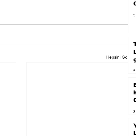
5
Hepsini Gör
5
3