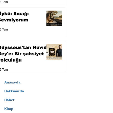
8 Tem
Öykü: Sıcağı
Sevmiyorum
6 Tem
Odysseus'tan Nüvid
Bey'e: Bir şahsiyet
yolculuğu
5 Tem
Anasayfa
Hakkımızda
Haber
Kitap