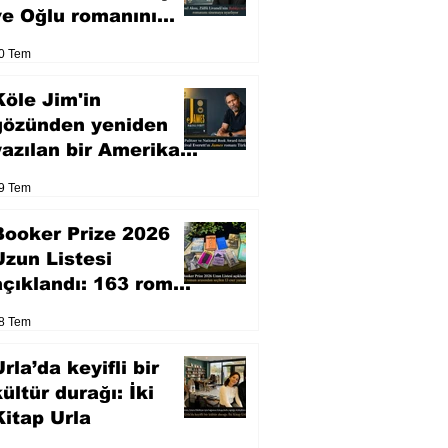
ve Oğlu romanını
sinemaya uyarlıyor
0 Tem
Köle Jim'in
gözünden yeniden
yazılan bir Amerikan
klasiği
9 Tem
Booker Prize 2026
Uzun Listesi
açıklandı: 163 roman
arasından seçilen 13
8 Tem
eser yarışacak
rla’da keyifli bir
kültür durağı: İki
Kitap Urla