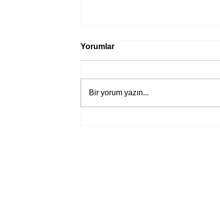
Yorumlar
Bir yorum yazın...
Bir davadan devasa bir devlet
eleştirisine