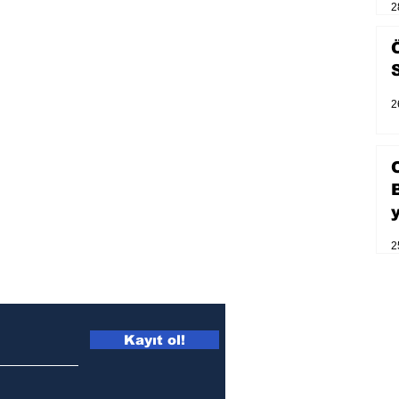
2
2
2
Kayıt ol!