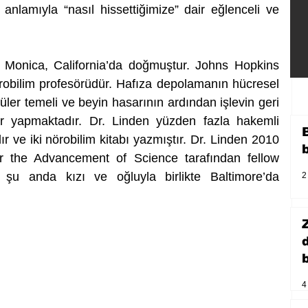
nlamıyla “nasıl hissettiğimize” dair eğlenceli ve 
 Monica, California’da doğmuştur. Johns Hopkins 
örobilim profesörüdür. Hafıza depolamanın hücresel 
üler temeli ve beyin hasarının ardından işlevin geri 
ar yapmaktadır. Dr. Linden yüzden fazla hakemli 
r ve iki nörobilim kitabı yazmıştır. Dr. Linden 2010 
or the Advancement of Science tarafından fellow 
n şu anda kızı ve oğluyla birlikte Baltimore’da 
2
b
4