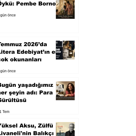
Öykü: Pembe Bornoz
 gün önce
Temmuz 2026’da
Litera Edebiyat’ın en
çok okunanları
 gün önce
Bugün yaşadığımız
her şeyin adı: Para
Gürültüsü
1 Tem
Yüksel Aksu, Zülfü
Livaneli'nin Balıkçı