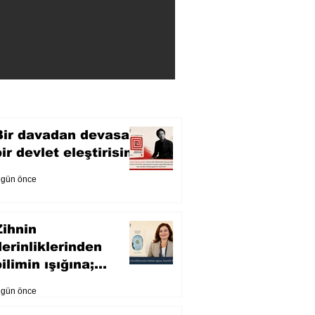
Bir davadan devasa
bir devlet eleştirisine
 gün önce
Zihnin
derinliklerinden
ilimin ışığına;
İnsanlık Karnesi
 gün önce