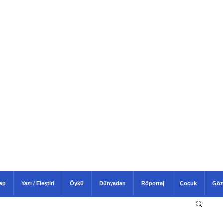
tap
Yazı / Eleştiri
Öykü
Dünyadan
Röportaj
Çocuk
Göz