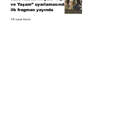
ve Yaşam” uyarlamasından
ilk fragman yayında
16 saat önce
Bir davadan devasa bir
devlet eleştirisine
4 gün önce
Zihnin derinliklerinden
bilimin ışığına; İnsanlık
Karnesi
5 gün önce
Öykü: Pembe Bornoz
6 gün önce