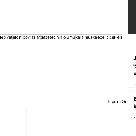
debiyat
elçin poyrazlar
gazetecinin ölümü
kara muska
ecel çiçekleri
1
Hepsini Gör
3