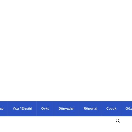
tap
Yazı / Eleştiri
Öykü
Dünyadan
Röportaj
Çocuk
Göz