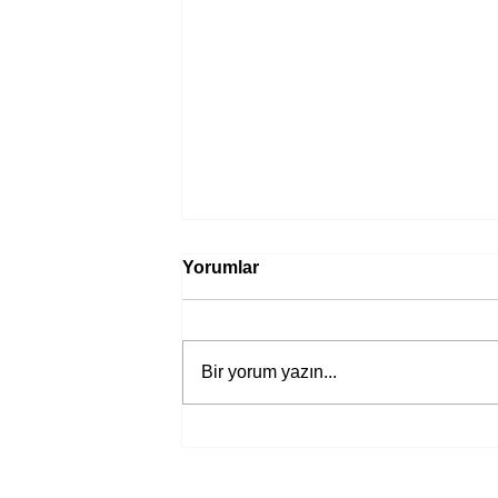
Yorumlar
Bir yorum yazın...
Jane Austen’ın yeni “Aşk ve
Yaşam” uyarlamasından ilk