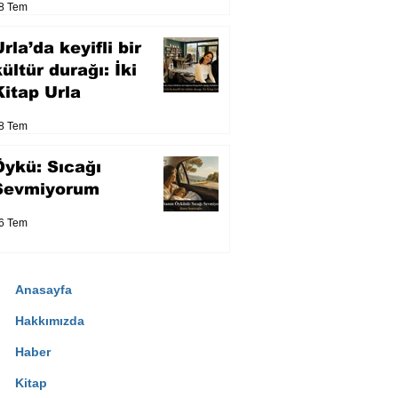
8 Tem
eser yarışacak
rla’da keyifli bir
kültür durağı: İki
Kitap Urla
8 Tem
Öykü: Sıcağı
Sevmiyorum
6 Tem
Anasayfa
Hakkımızda
Haber
Kitap