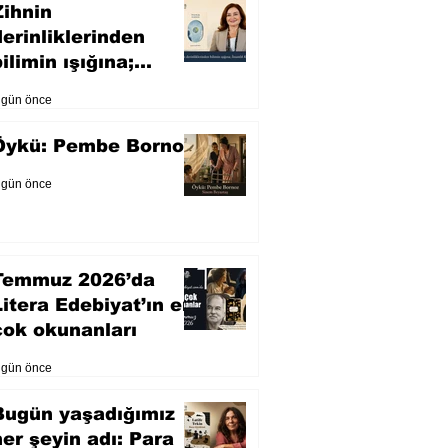
Zihnin
derinliklerinden
ilimin ışığına;
İnsanlık Karnesi
 gün önce
Öykü: Pembe Bornoz
 gün önce
Temmuz 2026’da
Litera Edebiyat’ın en
çok okunanları
 gün önce
Bugün yaşadığımız
her şeyin adı: Para