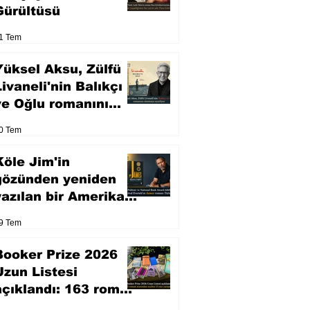
Gürültüsü
1 Tem
Yüksel Aksu, Zülfü
Livaneli'nin Balıkçı
ve Oğlu romanını
sinemaya uyarlıyor
0 Tem
Köle Jim'in
gözünden yeniden
yazılan bir Amerikan
klasiği
9 Tem
Booker Prize 2026
Uzun Listesi
açıklandı: 163 roman
arasından seçilen 13