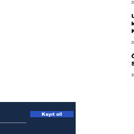
2
U
2
2
Kayıt ol!