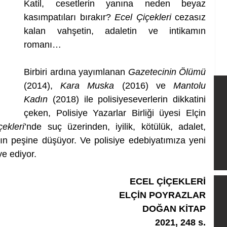
Katil, cesetlerin yanına neden beyaz 
kasımpatıları bırakır? 
Ecel Çiçekleri
 cezasız 
kalan vahşetin, adaletin ve intikamın 
romanı… 
Birbiri ardına yayımlanan 
Gazetecinin Ölümü
(2014), 
Kara Muska
 (2016) ve 
Mantolu 
Kadın
 (2018) ile polisiyeseverlerin dikkatini 
çeken, Polisiye Yazarlar Birliği üyesi Elçin 
ekleri
’nde suç üzerinden, iyilik, kötülük, adalet, 
rın peşine düşüyor. Ve polisiye edebiyatımıza yeni 
e ediyor. 
ECEL ÇİÇEKLERİ
ELÇİN POYRAZLAR
DOĞAN KİTAP
2021, 248 s.