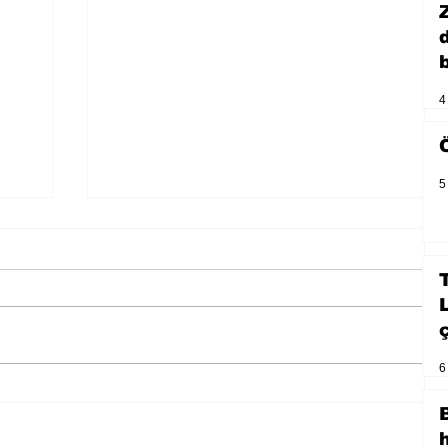
b
4
5
6
Bir davadan devasa bir devlet
eleştirisine