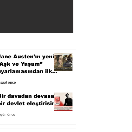
Jane Austen’ın yeni
“Aşk ve Yaşam”
uyarlamasından ilk
fragman yayında
 saat önce
Bir davadan devasa
bir devlet eleştirisine
 gün önce