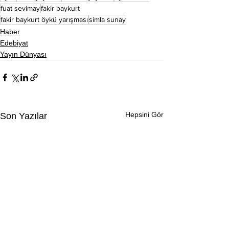
fuat sevimay
fakir baykurt
fakir baykurt öykü yarışması
simla sunay
Haber
Edebiyat
Yayın Dünyası
Hepsini Gör
Son Yazılar