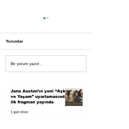
Yorumlar
Bir davadan devasa bir
Zihnin derinlik
Bir yorum yazın...
devlet eleştirisine
bilimin ışığına;
Karnesi
Jane Austen’ın yeni “Aşk
ve Yaşam” uyarlamasından
ilk fragman yayında
1 gün önce