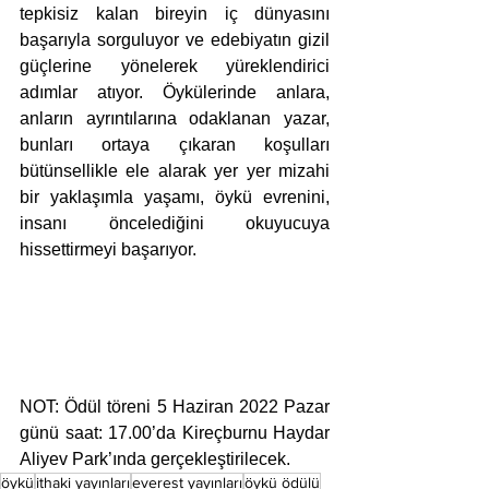
tepkisiz kalan bireyin iç dünyasını 
başarıyla sorguluyor ve edebiyatın gizil 
güçlerine yönelerek yüreklendirici 
adımlar atıyor. Öykülerinde anlara, 
anların ayrıntılarına odaklanan yazar, 
bunları ortaya çıkaran koşulları 
bütünsellikle ele alarak yer yer mizahi 
bir yaklaşımla yaşamı, öykü evrenini, 
insanı öncelediğini okuyucuya 
hissettirmeyi başarıyor. 
NOT: Ödül töreni 5 Haziran 2022 Pazar 
günü saat: 17.00’da Kireçburnu Haydar 
Aliyev Park’ında gerçekleştirilecek.
öykü
ithaki yayınları
everest yayınları
öykü ödülü