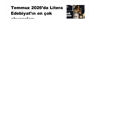
Temmuz 2026’da Litera
Edebiyat’ın en çok
okunanları
5 gün önce
Bugün yaşadığımız her
şeyin adı: Para Gürültüsü
31 Tem
Yüksel Aksu, Zülfü
Livaneli'nin Balıkçı ve
Oğlu romanını sinemaya
uyarlıyor
30 Tem
Köle Jim'in gözünden
yeniden yazılan bir