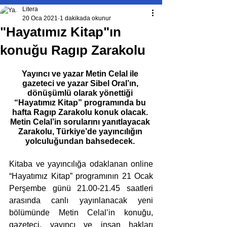
Litera
20 Oca 2021
1 dakikada okunur
"Hayatımız Kitap"ın
konuğu Ragıp Zarakolu
Yayıncı ve yazar Metin Celal ile 
gazeteci ve yazar Sibel Oral’ın, 
dönüşümlü olarak yönettiği 
“Hayatımız Kitap” programında bu 
hafta Ragıp Zarakolu konuk olacak. 
Metin Celal’in sorularını yanıtlayacak 
Zarakolu, Türkiye’de yayıncılığın 
yolculuğundan bahsedecek. 
Kitaba ve yayıncılığa odaklanan online 
“Hayatımız Kitap” programının 21 Ocak 
Perşembe günü 21.00-21.45 saatleri 
arasında canlı yayınlanacak yeni 
bölümünde Metin Celal’in konuğu, 
gazeteci, yayıncı ve insan hakları 