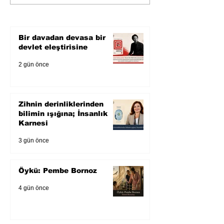
Aslıhan Dinç, Hayatım Kitap’a
Bir davadan devasa bir
Konuk Oluyor
devlet eleştirisine
2 gün önce
Zihnin derinliklerinden
bilimin ışığına; İnsanlık
Karnesi
3 gün önce
Öykü: Pembe Bornoz
4 gün önce