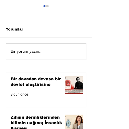
Yorumlar
Öykü: Pembe B
Zihnin derinliklerinden
Bir yorum yazın...
bilimin ışığına; İnsanlık
Karnesi
Bir davadan devasa bir
devlet eleştirisine
3 gün önce
Zihnin derinliklerinden
bilimin ışığına; İnsanlık
Karnesi