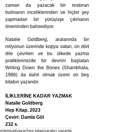
zaman da yazacak bir restoran 
bulmanın inceliklerinden ve hiçbir şey 
yapmadan bir yürüyüşe çıkmanın 
öneminden bahsediyor.
Natalie Goldberg, aralarında bir 
milyonun üzerinde kopya satan, on dört 
dile çevrilen ve bu ülkede yazma 
pratiklerimizde bir devrim başlatan 
Writing Down the Bones (Shambhala, 
1986) da dahil olmak üzere on beş 
kitabın yazarıdır.
İLİKLERİNE KADAR YAZMAK
Natalie Goldberg
Hep Kitap, 2023
Çeviri: Damla Göl
232 s.
edebiyat
yazar
hep kitap
yaratıcı yazarlık