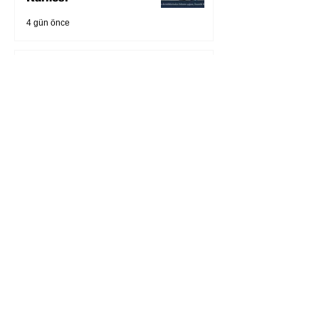
4 gün önce
Öykü: Pembe Bornoz
5 gün önce
Temmuz 2026’da Litera
Edebiyat’ın en çok
okunanları
6 gün önce
Bugün yaşadığımız her
şeyin adı: Para Gürültüsü
31 Tem