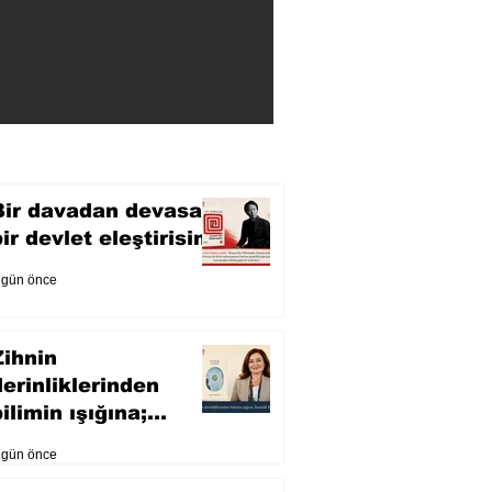
Bir davadan devasa
bir devlet eleştirisine
 gün önce
Zihnin
derinliklerinden
ilimin ışığına;
İnsanlık Karnesi
 gün önce