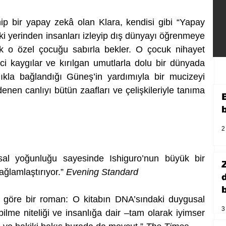
p bir yapay zekâ olan Klara, kendisi gibi “Yapay 
i yerinden insanları izleyip dış dünyayı öğrenmeye 
ek o özel çocuğu sabırla bekler. O çocuk nihayet 
ci kaygılar ve kırılgan umutlarla dolu bir dünyada 
ıkla bağlandığı Güneş’in yardımıyla bir mucizeyi 
nen canlıyı bütün zaafları ve çelişkileriyle tanıma 
2
al yoğunluğu sayesinde Ishiguro’nun büyük bir 
ğlamlaştırıyor.” 
Evening Standard
b
 göre bir roman: O kitabın DNA’sındaki duygusal 
3
ilme niteliği ve insanlığa dair ‒tam olarak iyimser 