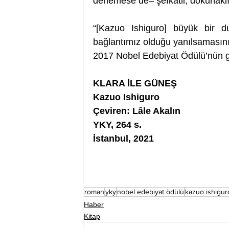
denemese de‒ şefkatli, dokunaklı
“[Kazuo Ishiguro] büyük bir d
bağlantımız olduğu yanılsamasının
2017 Nobel Edebiyat Ödülü’nün 
KLARA İLE GÜNEŞ
Kazuo Ishiguro
Çeviren: Lâle Akalın
YKY, 264 s.
İstanbul, 2021
roman
yky
nobel edebiyat ödülü
kazuo ishigur
Haber
Kitap