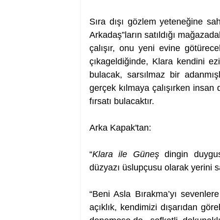
Sıra dışı gözlem yeteneğine sahi
Arkadaş”ların satıldığı mağazadak
çalışır, onu yeni evine götürec
çıkageldiğinde, Klara kendini ezi
bulacak, sarsılmaz bir adanmışl
gerçek kılmaya çalışırken insan de
fırsatı bulacaktır.
Arka Kapak'tan: 
“
Klara ile Güneş
 dingin duygus
düzyazı üslupçusu olarak yerini sa
“Beni Asla Bırakma’yı sevenlere
açıklık, kendimizi dışarıdan göreb