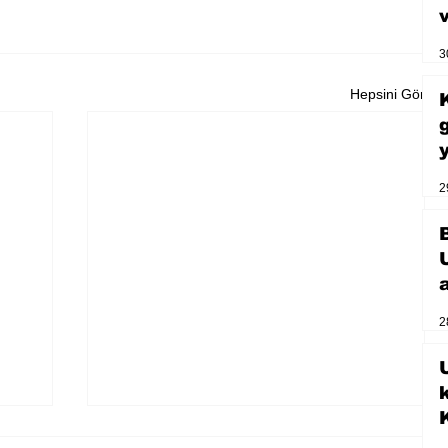
3
Hepsini Gör
2
2
U