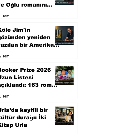
ve Oğlu romanını
sinemaya uyarlıyor
0 Tem
Köle Jim'in
gözünden yeniden
yazılan bir Amerikan
klasiği
9 Tem
Booker Prize 2026
Uzun Listesi
açıklandı: 163 roman
arasından seçilen 13
8 Tem
eser yarışacak
rla’da keyifli bir
kültür durağı: İki
Kitap Urla