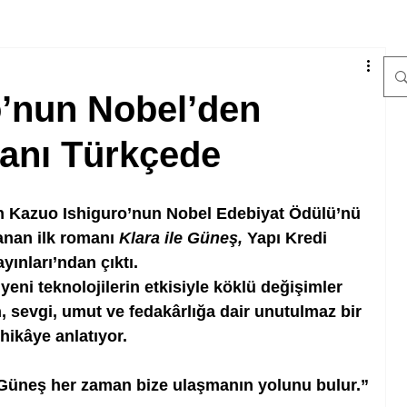
o’nun Nobel’den
manı Türkçede
n Kazuo Ishiguro’nun Nobel Edebiyat Ödülü’nü 
nan ilk romanı 
Klara ile Güneş, 
Yapı Kredi 
yınları’ndan çıktı. 
, yeni teknolojilerin etkisiyle köklü değişimler 
 sevgi, umut ve fedakârlığa dair unutulmaz bir 
hikâye anlatıyor.
Güneş her zaman bize ulaşmanın yolunu bulur.”