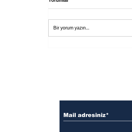
Yorumlar
Bir yorum yazın...
Bir davadan devasa bir devlet
eleştirisine