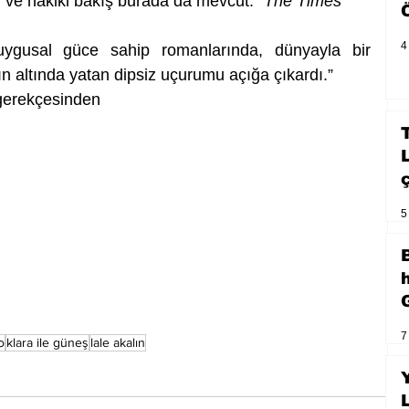
 ve hakiki bakış burada da mevcut.” 
The Times
4
uygusal güce sahip romanlarında, dünyayla bir 
 altında yatan dipsiz uçurumu açığa çıkardı.” 
gerekçesinden 
5
7
o
klara ile güneş
lale akalın