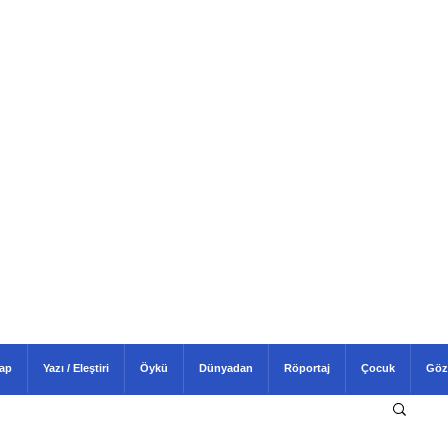
tap
Yazı / Eleştiri
Öykü
Dünyadan
Röportaj
Çocuk
Göz