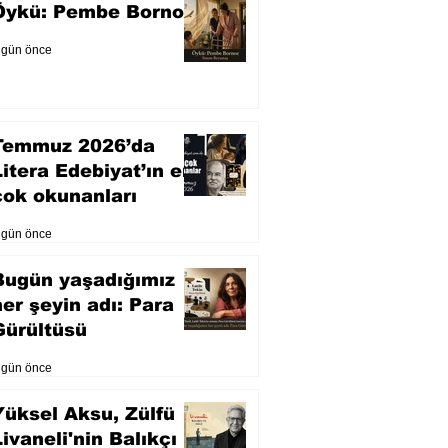
Öykü: Pembe Bornoz
 gün önce
Temmuz 2026’da
Litera Edebiyat’ın en
çok okunanları
 gün önce
Bugün yaşadığımız
her şeyin adı: Para
Gürültüsü
 gün önce
Yüksel Aksu, Zülfü
Livaneli'nin Balıkçı