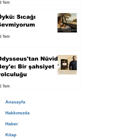
8 Tem
Öykü: Sıcağı
Sevmiyorum
6 Tem
Odysseus'tan Nüvid
Bey'e: Bir şahsiyet
yolculuğu
5 Tem
Anasayfa
Hakkımızda
Haber
Kitap