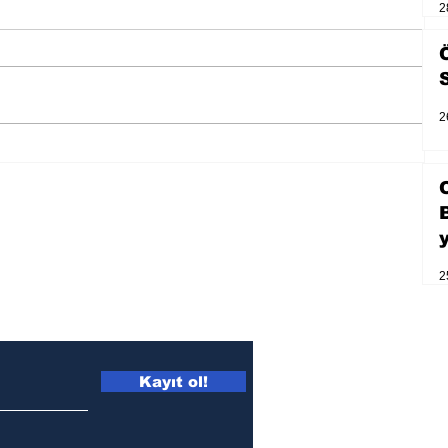
2
2
Zihnin derinliklerinden bilimin
ışığına; İnsanlık Karnesi
2
Kayıt ol!